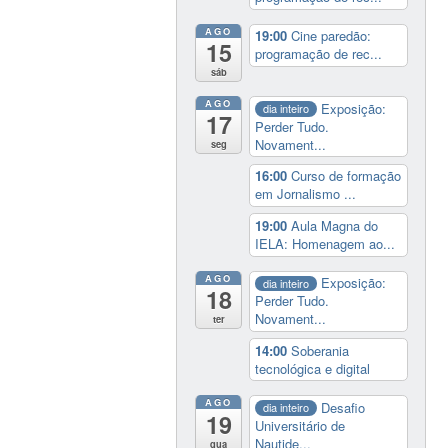
AGO
19:00
Cine paredão:
15
programação de rec...
sáb
AGO
Exposição:
dia inteiro
17
Perder Tudo.
Novament...
seg
16:00
Curso de formação
em Jornalismo ...
19:00
Aula Magna do
IELA: Homenagem ao...
AGO
Exposição:
dia inteiro
18
Perder Tudo.
Novament...
ter
14:00
Soberania
tecnológica e digital
AGO
Desafio
dia inteiro
19
Universitário de
Nautide...
qua