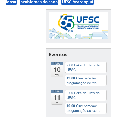
idosa
problemas do sono
UFSC Araranguá
Eventos
AGO
9:00
Feira do Livro da
10
UFSC
seg
19:00
Cine paredão:
programação de rec...
AGO
9:00
Feira do Livro da
11
UFSC
ter
19:00
Cine paredão:
programação de rec...