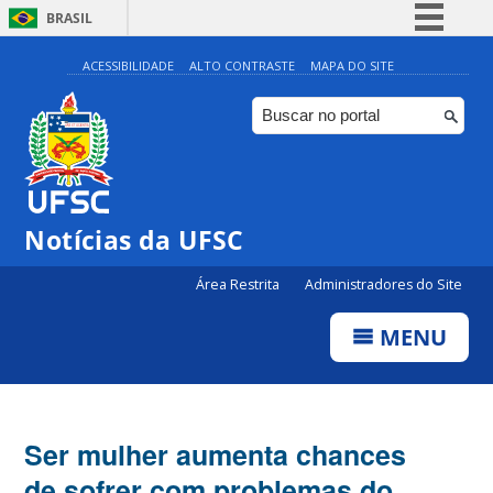
BRASIL
Simplifique!
ACESSIBILIDADE
ALTO CONTRASTE
MAPA DO SITE
Comunica BR
Participe
Acesso à informação
Legislação
Notícias da UFSC
Canais
Área Restrita
Administradores do Site
MENU
Ser mulher aumenta chances
de sofrer com problemas do