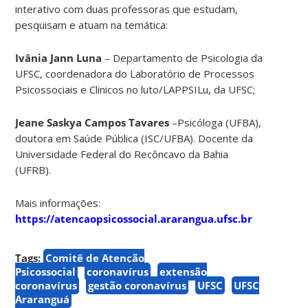
interativo com duas professoras que estudam,
pesquisam e atuam na temática:
Ivânia Jann Luna
– Departamento de Psicologia da
UFSC, coordenadora do Laboratório de Processos
Psicossociais e Clinicos no luto/LAPPSILu, da UFSC;
Jeane Saskya Campos Tavares
–Psicóloga (UFBA),
doutora em Saúde Pública (ISC/UFBA). Docente da
Universidade Federal do Recôncavo da Bahia
(UFRB).
Mais informações:
https://atencaopsicossocial.ararangua.ufsc.br
Tags:
Comitê de Atenção
Psicossocial
coronavírus
extensão
coronavírus
gestão coronavírus
UFSC
UFSC
Araranguá