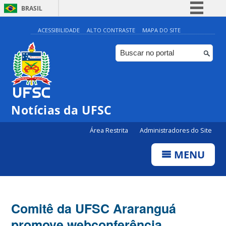
BRASIL
Simplifique!
ACESSIBILIDADE
ALTO CONTRASTE
MAPA DO SITE
Comunica BR
Participe
Acesso à informação
Legislação
Notícias da UFSC
Canais
Área Restrita
Administradores do Site
MENU
Comitê da UFSC Araranguá
promove webconferência