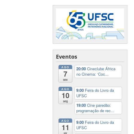
Eventos
AGO
20:00
Cineclube África
7
no Cinema: ‘Coc...
sex
AGO
9:00
Feira do Livro da
10
UFSC
seg
19:00
Cine paredão:
programação de rec...
AGO
9:00
Feira do Livro da
11
UFSC
ter