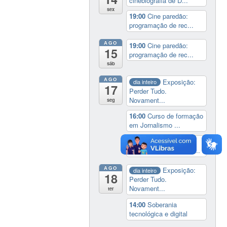
cinebiografia de D...
sex
19:00
Cine paredão:
programação de rec...
AGO
19:00
Cine paredão:
15
programação de rec...
sáb
AGO
Exposição:
dia inteiro
17
Perder Tudo.
Novament...
seg
16:00
Curso de formação
em Jornalismo ...
19:00
Aula Magna do
IELA: Homenagem ao...
AGO
Exposição:
dia inteiro
18
Perder Tudo.
Novament...
ter
14:00
Soberania
tecnológica e digital