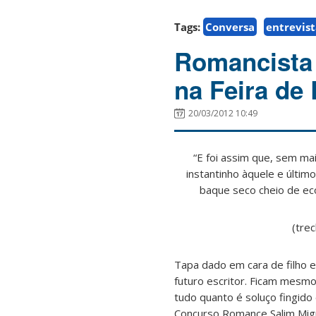
Tags:
Conversa
entrevis
Romancista 
na Feira de
20/03/2012 10:49
“E foi assim que, sem m
instantinho àquele e últim
baque seco cheio de eco
(tre
Tapa dado em cara de filho 
futuro escritor. Ficam mesmo
tudo quanto é soluço fingido
Concurso Romance Salim Migu