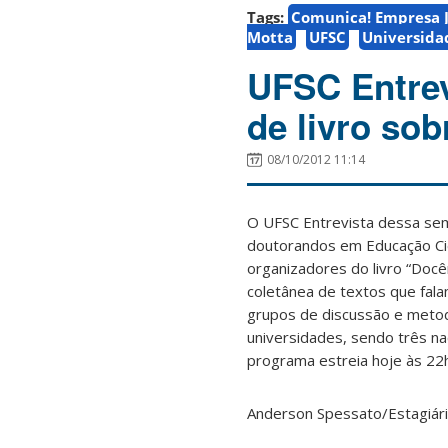
Tags:
Comunica! Empresa J
Motta
UFSC
Universida
UFSC Entrev
de livro so
08/10/2012 11:14
O UFSC Entrevista dessa sema
doutorandos em Educação Cie
organizadores do livro “Docên
coletânea de textos que fala
grupos de discussão e metod
universidades, sendo três nac
programa estreia hoje às 22h
Anderson Spessato/Estagiári