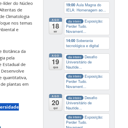
e-líder do Núcleo
19:00
Aula Magna do
lteritas de
IELA: Homenagem ao...
de Climatologia
AGO
Exposição:
dia inteiro
enfoque nos temas
18
Perder Tudo.
mbiental e
Novament...
ter
14:00
Soberania
tecnológica e digital
e Botânica da
AGO
Desafio
dia inteiro
gia pela
19
Universitário de
e Estadual de
Nautide...
qua
. Desenvolve
Exposição:
dia inteiro
 quantitativa,
Perder Tudo.
 de plantas em
Novament...
AGO
Desafio
dia inteiro
20
Universitário de
ersidade
Nautide...
qui
Exposição:
dia inteiro
Perder Tudo.
e
Novament...