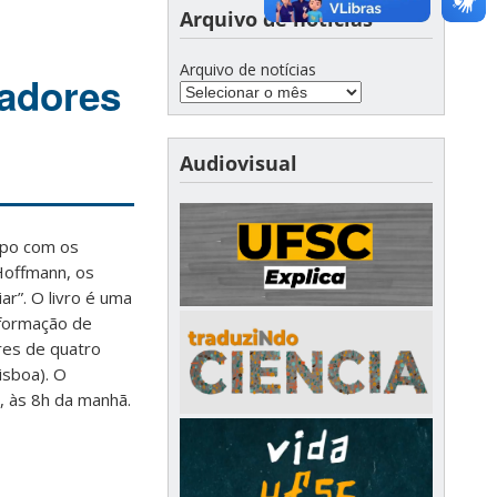
Arquivo de notícias
Arquivo de notícias
zadores
Audiovisual
apo com os
Hoffmann, os
ar”. O livro é uma
 formação de
res de quatro
isboa). O
, às 8h da manhã.