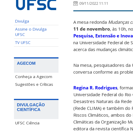
09/11/2022 11:11
Divulga
A mesa redonda
Mudanças cli
11 de novembro
, às 10h, 
Assine o Divulga
UFSC
Pesquisa, Extensão e Inova
na Universidade Federal de 
TV UFSC
acerca das mudanças climática
AGECOM
Na mesa, pesquisadores da 
conversa conforme as proble
Conheça a Agecom
Sugestões e Críticas
Regina R. Rodrigues
, forma
Universidade Federal do Rio
Desastres Naturais da Rede 
DIVULGAÇÃO
(Rede CLIMA) e também do Pa
CIENTÍFICA
Riscos Climáticos, ambos do
Climáticas da Organização M
UFSC Ciência
editora da revista científic