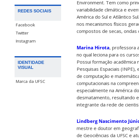
Environment. Tem como princ
variabilidade climática e ev
REDES SOCIAIS
América do Sul e Atlântico Sul
nos mecanismos físicos ger
Facebook
compostos de secas, ondas d
Twitter
Instagram
Marina Hirota
, professora 
no qual leciona para os cur
Possui formação acadêmica mu
IDENTIDADE
VISUAL
Pesquisas Espaciais (INPE),
de computação e matemática 
Marca da UFSC
computacionais na compreensã
especialmente na América do 
desmatamento, resultando em 
integrante da rede de cientis
Lindberg Nascimento Júni
mestre e doutor em geografi
de Geociências da UFSC e a