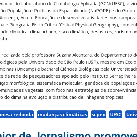
nador do Laboratório de Climatologia Aplicada (GCN/UFSC), e vic
ão População e Políticas da Espacialidade (NuPOPE) e do Grupo A
iferença, Arte e Educação, e desenvolve atividades nos campos 
a e Geografia Física Crítica (Critical Physical Geography), com 
ade climática, clima urbano, risco climático, desastres, racismo a
sta.
 realizada pela professora Suzana Alcantara, do Departamento d
ológicas pela Universidade de São Paulo (USP), mestre em Ecolo
pinas (Unicamp) e bacharel Ciências Biológicas pela Universidad
e da rede de pesquisadores apoiado pelo Instituto Serrapilheira
ção morfológica, sistemática molecular, genética de populações e
comunidades vegetais, com foco nas estratégias de sobrevivência
o do clima na evolução e distribuição de linhagens tropicais.
mesa-redonda
mudanças climáticas
sepex
UFSC
Univ
ior de Jornalismo promov