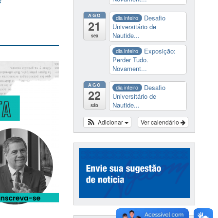
AGO
Desafio
dia inteiro
21
Universitário de
Nautide...
sex
Exposição:
dia inteiro
Perder Tudo.
Novament...
AGO
Desafio
dia inteiro
22
Universitário de
Nautide...
sáb
Adicionar
Ver calendário