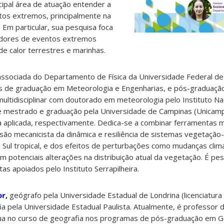
ipal área de atuação entender a
entos extremos, principalmente na
. Em particular, sua pesquisa foca
adores de eventos extremos
e calor terrestres e marinhas.
associada do Departamento de Física da Universidade Federal de 
sos de graduação em Meteorologia e Engenharias, e pós-graduaçã
ltidisciplinar com doutorado em meteorologia pelo Instituto Na
 e mestrado e graduação pela Universidade de Campinas (Unicam
aplicada, respectivamente. Dedica-se a combinar ferramentas 
o mecanicista da dinâmica e resiliência de sistemas vegetação-
Sul tropical, e dos efeitos de perturbações como mudanças climá
potenciais alterações na distribuição atual da vegetação. É pe
tas apoiados pelo Instituto Serrapilheira.
or
,
geógrafo pela Universidade Estadual de Londrina (licenciatura
a pela Universidade Estadual Paulista. Atualmente, é professor
tua no curso de geografia nos programas de pós-graduação em G