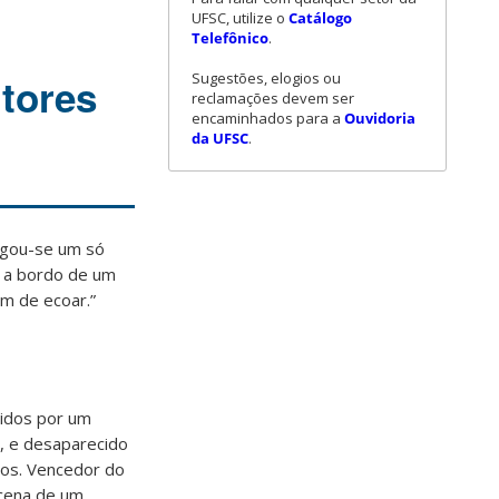
UFSC, utilize o
Catálogo
Telefônico
.
Sugestões, elogios ou
tores
reclamações devem ser
encaminhados para a
Ouvidoria
da UFSC
.
egou-se um só
o a bordo de um
m de ecoar.”
idos por um
s, e desaparecido
tos. Vencedor do
 cena de um