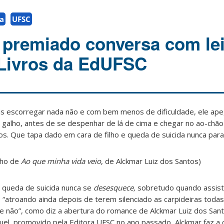
ta
UFSC
premiado conversa com lei
 Livros da EdUFSC
ais escorregar nada não e com bem menos de dificuldade, ele ap
o galho, antes de se despenhar de lá de cima e chegar no ao-chã
s. Que tapa dado em cara de filho e queda de suicida nunca para
cho de
Ao que minha vida veio
, de Alckmar Luiz dos Santos)
e queda de suicida nunca se
desesquece,
sobretudo quando assist
 “atroando ainda depois de terem silenciado as carpideiras toda
 e não”, como diz a abertura do romance de Alckmar Luiz dos San
el, promovido pela Editora UFSC no ano passado, Alckmar faz a