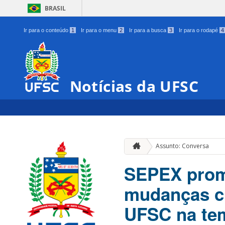
BRASIL
Ir para o conteúdo
1
Ir para o menu
2
Ir para a busca
3
Ir para o rodapé
4
Notícias da UFSC
Assunto: Conversa
SEPEX prom
mudanças cl
UFSC na te