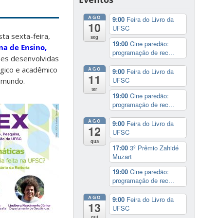
AGO
9:00
Feira do Livro da
10
UFSC
ta sexta-feira,
seg
19:00
Cine paredão:
a de Ensino,
programação de rec...
ões desenvolvidas
ógico e acadêmico
AGO
9:00
Feira do Livro da
11
UFSC
o mundo.
ter
19:00
Cine paredão:
programação de rec...
AGO
9:00
Feira do Livro da
12
UFSC
qua
17:00
3º Prêmio Zahidé
Muzart
19:00
Cine paredão:
programação de rec...
AGO
9:00
Feira do Livro da
13
UFSC
qui