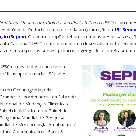
máticas: Qual a contribuição da ciência feita na UFSC?
ocorre nes
no Auditório da Reitoria, como parte da programação da
19ª Seman
ção (Sepex)
. O evento propõe debater como as pesquisas e aç
Santa Catarina (UFSC) contribuem para o desenvolvimento tecnol
s e seus impactos sociais, políticos e geográficos no Brasil e n
UFSC e convidados conduzem a
máticas apresentadas. São eles:
da em Oceanografia pela
 Grande, é coordenadora da Subrede
Nacional de Mudanças Climáticas
inel do Atlântico e do Painel de
 Programa Mundial de Pesquisas
undial de Meteorologia. Atualmente é
a Nature Communications Earth &