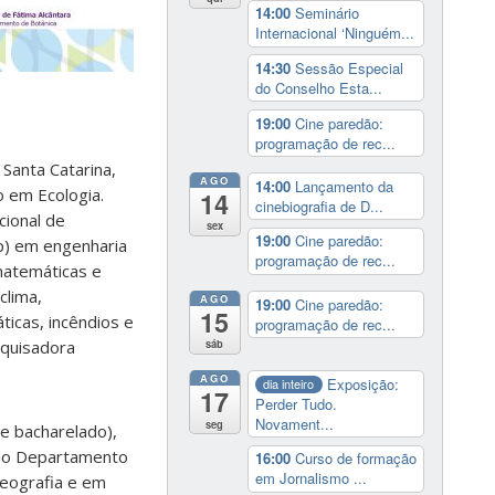
14:00
Seminário
Internacional ‘Ninguém...
14:30
Sessão Especial
do Conselho Esta...
19:00
Cine paredão:
programação de rec...
Santa Catarina,
AGO
14:00
Lançamento da
o em Ecologia.
14
cinebiografia de D...
cional de
sex
19:00
Cine paredão:
p) em engenharia
programação de rec...
matemáticas e
clima,
AGO
19:00
Cine paredão:
15
ticas, incêndios e
programação de rec...
squisadora
sáb
AGO
Exposição:
dia inteiro
17
Perder Tudo.
Novament...
seg
 e bacharelado),
 do Departamento
16:00
Curso de formação
em Jornalismo ...
eografia e em