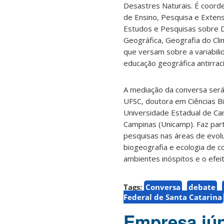
Desastres Naturais. É coorde
de Ensino, Pesquisa e Extens
Estudos e Pesquisas sobre D
Geográfica, Geografia do Clim
que versam sobre a variabilid
educação geográfica antirraci
A mediação da conversa será
UFSC, doutora em Ciências Bi
Universidade Estadual de Cam
Campinas (Unicamp). Faz part
pesquisas nas áreas de evolu
biogeografia e ecologia de 
ambientes inóspitos e o efeit
Tags:
Conversa
debate
Federal de Santa Catarina
Empresa jún