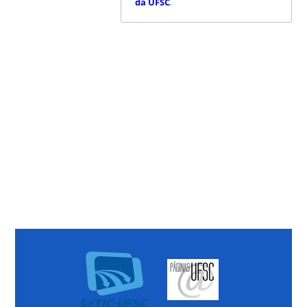
da UFSC
.