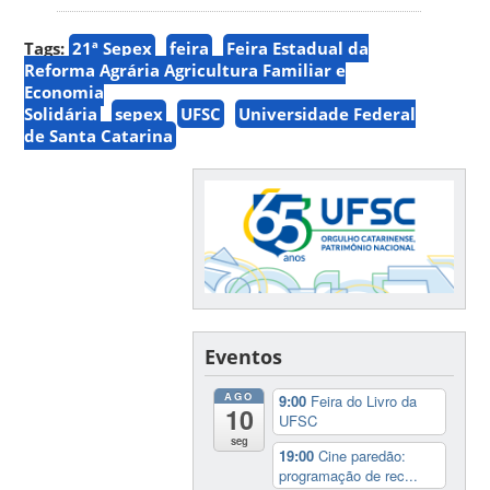
Tags:
21ª Sepex
feira
Feira Estadual da
Reforma Agrária Agricultura Familiar e
Economia
Solidária
sepex
UFSC
Universidade Federal
de Santa Catarina
Eventos
AGO
9:00
Feira do Livro da
10
UFSC
seg
19:00
Cine paredão:
programação de rec...