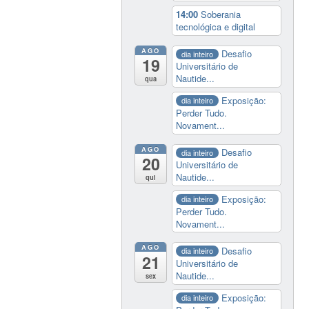
14:00
Soberania
tecnológica e digital
AGO
Desafio
dia inteiro
19
Universitário de
Nautide...
qua
Exposição:
dia inteiro
Perder Tudo.
Novament...
AGO
Desafio
dia inteiro
20
Universitário de
Nautide...
qui
Exposição:
dia inteiro
Perder Tudo.
Novament...
AGO
Desafio
dia inteiro
21
Universitário de
Nautide...
sex
Exposição:
dia inteiro