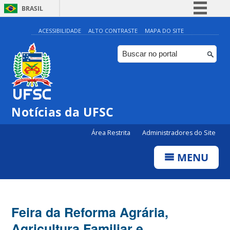
BRASIL
Simplifique!
ACESSIBILIDADE
ALTO CONTRASTE
MAPA DO SITE
Comunica BR
Participe
Acesso à informação
Legislação
Notícias da UFSC
Canais
Área Restrita
Administradores do Site
MENU
Feira da Reforma Agrária,
Agricultura Familiar e