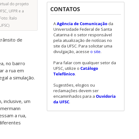
rtual do projeto
CONTATOS
UFSC, UFPR e a
oto: Ítalo
A
Agência de Comunicação
da
UFSC)
Universidade Federal de Santa
Catarina é o setor responsável
rânsito de
pela atualização de notícias no
site da UFSC. Para solicitar uma
divulgação, acesse
o site
.
Para falar com qualquer setor da
ea, no bairro
UFSC, utilize o
Catálogo
ar a rua em
Telefônico
.
egal a simulação.
Sugestões, elogios ou
reclamações devem ser
encaminhados para a
Ouvidoria
 inclusive, um
da UFSC
.
immermann
essam a rua,
iferentes