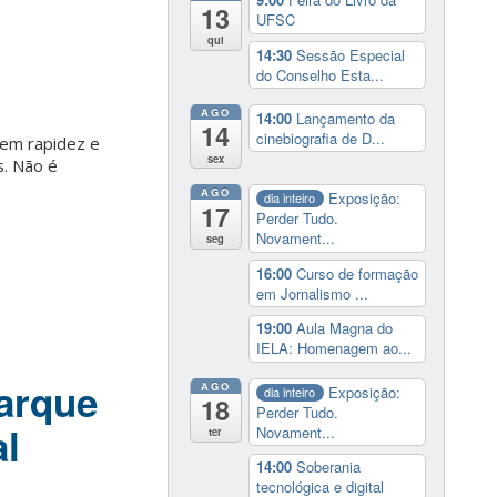
13
UFSC
qui
14:30
Sessão Especial
do Conselho Esta...
AGO
14:00
Lançamento da
14
cinebiografia de D...
gem rapidez e
sex
s. Não é
AGO
Exposição:
dia inteiro
17
Perder Tudo.
Novament...
seg
16:00
Curso de formação
em Jornalismo ...
19:00
Aula Magna do
IELA: Homenagem ao...
arque
AGO
Exposição:
dia inteiro
18
Perder Tudo.
al
Novament...
ter
14:00
Soberania
tecnológica e digital