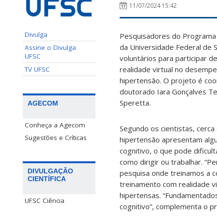
11/07/2024 15:42
Divulga
Pesquisadores do Programa
da Universidade Federal de S
Assine o Divulga
UFSC
voluntários para participar 
realidade virtual no desemp
TV UFSC
hipertensão. O projeto é co
doutorado Iara Gonçalves Te
Speretta.
AGECOM
Conheça a Agecom
Segundo os cientistas, cerc
Sugestões e Críticas
hipertensão apresentam alg
cognitivo, o que pode dificul
como dirigir ou trabalhar. 
DIVULGAÇÃO
pesquisa onde treinamos a co
CIENTÍFICA
treinamento com realidade v
hipertensas. “Fundamentados
UFSC Ciência
cognitivo”, complementa o pr