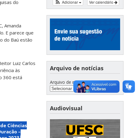
quisas do
Adicionar
Ver calendário
SC, Amanda
do. E parece que
ro do Baú estão
Reitor Luiz Carlos
Arquivo de notícias
riência às
o 360 está
Arquivo de notícias
Audiovisual
 de Ciências
Duração –
pex 2023