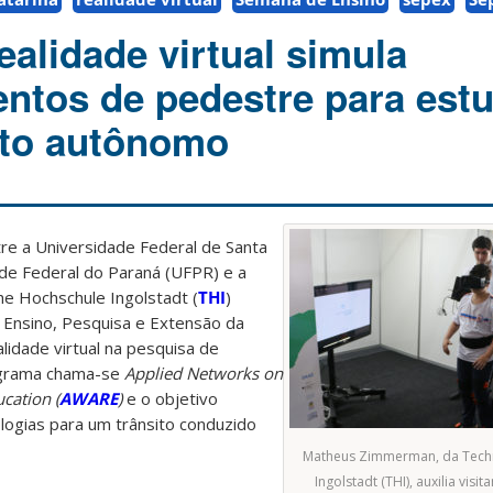
ealidade virtual simula
tos de pedestre para est
ito autônomo
re a Universidade Federal de Santa
ade Federal do Paraná (UFPR) e a
he Hochschule Ingolstadt (
THI
)
 Ensino, Pesquisa e Extensão da
idade virtual na pesquisa de
ograma chama-se
Applied Networks on
cation (
AWARE
)
e o objetivo
ologias para um trânsito conduzido
Matheus Zimmerman, da Tech
Ingolstadt (THI), auxilia vis