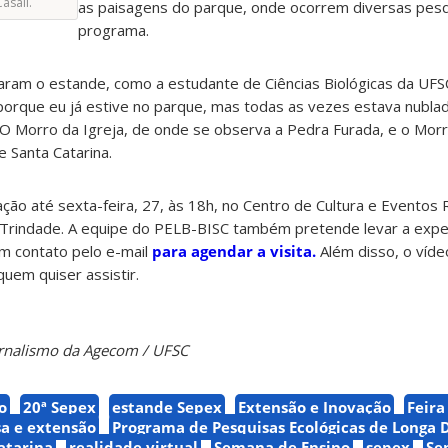
asali.
as paisagens do parque, onde ocorrem diversas pes
programa.
taram o estande, como a estudante de Ciências Biológicas da UF
 porque eu já estive no parque, mas todas as vezes estava nubla
. O Morro da Igreja, de onde se observa a Pedra Furada, e o Mor
e Santa Catarina.
tação até sexta-feira, 27, às 18h, no Centro de Cultura e Eventos 
ro Trindade. A equipe do PELB-BISC também pretende levar a expe
m contato pelo e-mail
para agendar a visita.
Além disso, o víde
uem quiser assistir.
 Jornalismo da Agecom / UFSC
o
20ª Sepex
estande Sepex
Extensão e Inovação
Feira
a e extensão
Programa de Pesquisas Ecológicas de Longa 
atarina
realidade virtual
Semana de Ensino
sepex
Se