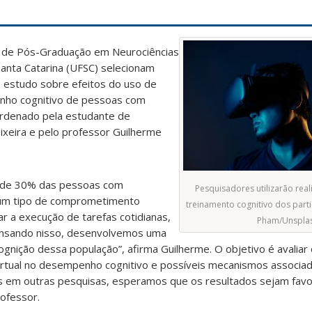
 de Pós-Graduação em Neurociências
anta Catarina (UFSC) selecionam
de estudo sobre efeitos do uso de
enho cognitivo de pessoas com
ordenado pela estudante de
ixeira e pelo professor Guilherme
a de 30% das pessoas com
Pesquisadores utilizarão real
um tipo de comprometimento
treinamento cognitivo dos parti
tar a execução de tarefas cotidianas,
Pham/Unspla
“Pensando nisso, desenvolvemos uma
gnição dessa população”, afirma Guilherme. O objetivo é avaliar 
irtual no desempenho cognitivo e possíveis mecanismos associ
 em outras pesquisas, esperamos que os resultados sejam favo
ofessor.