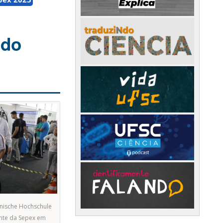
udo
nische Hochschule
itante da Sepex em