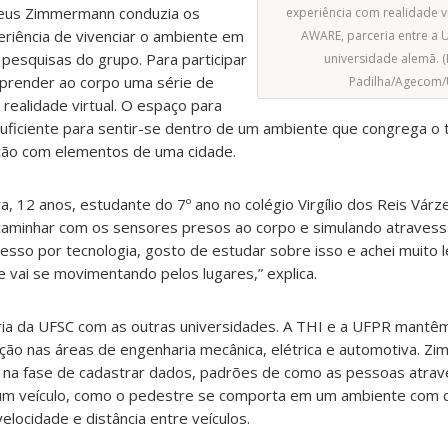
eus Zimmermann conduzia os
experiência com realidade vi
eriência de vivenciar o ambiente em
AWARE, parceria entre a 
s pesquisas do grupo. Para participar
universidade alemã. (F
 prender ao corpo uma série de
Padilha/Agecom/
e realidade virtual. O espaço para
uficiente para sentir-se dentro de um ambiente que congrega o t
ação com elementos de uma cidade.
lva, 12 anos, estudante do 7º ano no colégio Virgílio dos Reis Várz
caminhar com os sensores presos ao corpo e simulando atravess
eresso por tecnologia, gosto de estudar sobre isso e achei muito l
e vai se movimentando pelos lugares,” explica.
eria da UFSC com as outras universidades. A THI e a UFPR mantêm,
ão nas áreas de engenharia mecânica, elétrica e automotiva. Z
á na fase de cadastrar dados, padrões de como as pessoas atrav
m veículo, como o pedestre se comporta em um ambiente com d
velocidade e distância entre veículos.