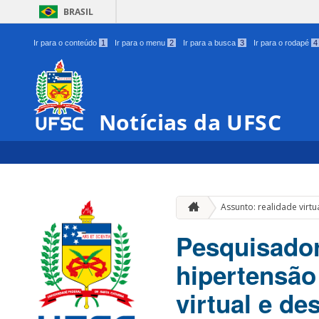
BRASIL
Ir para o conteúdo
1
Ir para o menu
2
Ir para a busca
3
Ir para o rodapé
4
Notícias da UFSC
Assunto: realidade virtu
Pesquisador
hipertensão
virtual e d