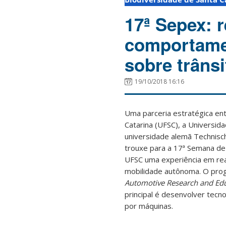
17ª Sepex: r
comportamen
sobre trâns
19/10/2018 16:16
Uma parceria estratégica ent
Catarina (UFSC), a Universid
universidade alemã Technisc
trouxe para a 17ª Semana de
UFSC uma experiência em real
mobilidade autônoma. O pr
Automotive Research and Edu
principal é desenvolver tecn
por máquinas.