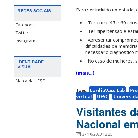
Para ser incluído no estudo, 
REDES SOCIAIS
Ter entre 45 e 60 anos 
Facebook
Ter hipertensão e estar
Twitter
Apresentar comprometi
Instagram
dificuldades de memória 
necessário diagnóstico m
No caso de mulheres, se
IDENTIDADE
VISUAL
(mais…)
Marca da UFSC
Tags:
CardioVasc Lab
Pro
virtual
UFSC
Universida
Visitantes 
Nacional em
27/10/2023 12:25