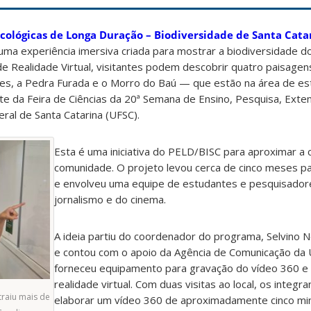
cológicas de Longa Duração – Biodiversidade de Santa Cat
uma experiência imersiva criada para mostrar a biodiversidade d
de Realidade Virtual, visitantes podem descobrir quatro paisag
ares, a Pedra Furada e o Morro do Baú — que estão na área de e
te da Feira de Ciências da 20ª Semana de Ensino, Pesquisa, Exte
ral de Santa Catarina (UFSC).
Esta é uma iniciativa do PELD/BISC para aproximar a c
comunidade. O projeto levou cerca de cinco meses pa
e envolveu uma equipe de estudantes e pesquisadore
jornalismo e do cinema.
A ideia partiu do coordenador do programa, Selvino Ne
e contou com o apoio da Agência de Comunicação da 
forneceu equipamento para gravação do vídeo 360 e 
realidade virtual. Com duas visitas ao local, os integ
traiu mais de
elaborar um vídeo 360 de aproximadamente cinco mi