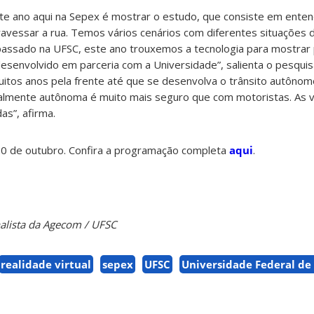
este ano aqui na Sepex é mostrar o estudo, que consiste em ente
vessar a rua. Temos vários cenários com diferentes situações de
assado na UFSC, este ano trouxemos a tecnologia para mostrar 
esenvolvido em parceria com a Universidade”, salienta o pesquis
muitos anos pela frente até que se desenvolva o trânsito autônom
almente autônoma é muito mais seguro que com motoristas. As v
as”, afirma.
0 de outubro. Confira a programação completa
aqui
.
nalista da Agecom / UFSC
realidade virtual
sepex
UFSC
Universidade Federal de