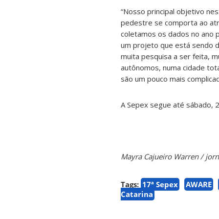
“Nosso principal objetivo n
pedestre se comporta ao atra
coletamos os dados no ano p
um projeto que está sendo d
muita pesquisa a ser feita, 
autônomos, numa cidade tot
são um pouco mais complicad
A Sepex segue até sábado, 2
Mayra Cajueiro Warren / jor
Tags:
17ª Sepex
AWARE
Catarina