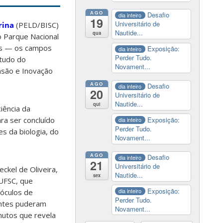
AGO
Desafio
dia inteiro
19
Universitário de
arina
(PELD/BISC)
Nautide...
qua
o Parque Nacional
ens — os campos
Exposição:
dia inteiro
Perder Tudo.
studo do
Novament...
nsão e Inovação
AGO
Desafio
dia inteiro
20
Universitário de
Nautide...
qui
iência da
Exposição:
ra ser concluído
dia inteiro
Perder Tudo.
s da biologia, do
Novament...
AGO
Desafio
dia inteiro
21
Universitário de
ckel de Oliveira,
Nautide...
sex
UFSC, que
Exposição:
dia inteiro
óculos de
Perder Tudo.
rantes puderam
Novament...
nutos que revela