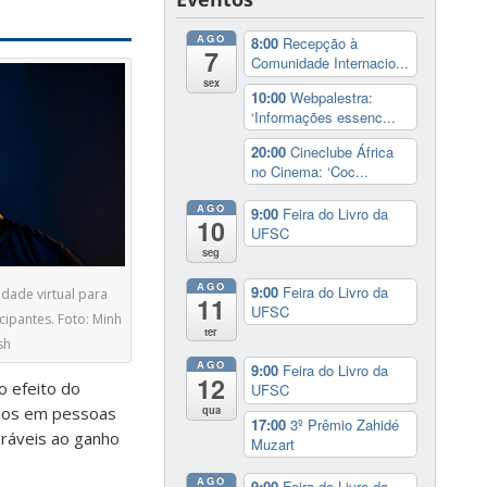
AGO
8:00
Recepção à
7
Comunidade Internacio...
sex
10:00
Webpalestra:
‘Informações essenc...
20:00
Cineclube África
no Cinema: ‘Coc...
AGO
9:00
Feira do Livro da
10
UFSC
seg
AGO
9:00
Feira do Livro da
idade virtual para
11
UFSC
cipantes. Foto: Minh
ter
sh
AGO
9:00
Feira do Livro da
12
o efeito do
UFSC
qua
ados em pessoas
17:00
3º Prêmio Zahidé
ráveis ao ganho
Muzart
AGO
9:00
Feira do Livro da