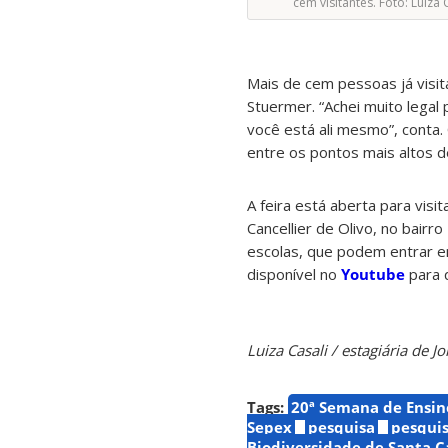
cem visitantes. Foto: Luiza C
Mais de cem pessoas já visi
Stuermer. “Achei muito legal
você está ali mesmo”, conta
entre os pontos mais altos d
A feira está aberta para visi
Cancellier de Olivo, no bair
escolas, que podem entrar e
disponível no
Youtube
para q
Luiza Casali / estagiária de
Tags:
20ª Semana de Ensin
Sepex
pesquisa
pesquis
Biodiversidade de Santa C