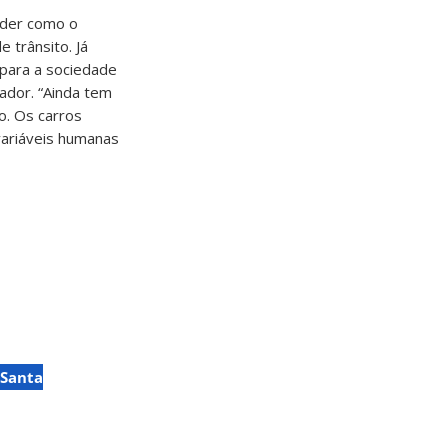
nder como o
 trânsito. Já
para a sociedade
ador. “Ainda tem
o. Os carros
ariáveis humanas
 Santa