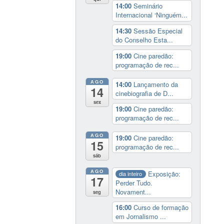
14:00
Seminário
Internacional ‘Ninguém...
14:30
Sessão Especial
do Conselho Esta...
19:00
Cine paredão:
programação de rec...
AGO
14:00
Lançamento da
14
cinebiografia de D...
sex
19:00
Cine paredão:
programação de rec...
AGO
19:00
Cine paredão:
15
programação de rec...
sáb
AGO
Exposição:
dia inteiro
17
Perder Tudo.
Novament...
seg
16:00
Curso de formação
em Jornalismo ...