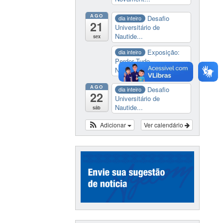
AGO
Desafio
dia inteiro
21
Universitário de
Nautide...
sex
Exposição:
dia inteiro
Perder Tudo.
Novament...
AGO
Desafio
dia inteiro
22
Universitário de
Nautide...
sáb
Adicionar
Ver calendário