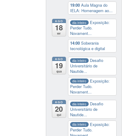
19:00
Aula Magna do
IELA: Homenagem ao...
AGO
Exposição:
dia inteiro
18
Perder Tudo.
Novament...
ter
14:00
Soberania
tecnológica e digital
AGO
Desafio
dia inteiro
19
Universitário de
Nautide...
qua
Exposição:
dia inteiro
Perder Tudo.
Novament...
AGO
Desafio
dia inteiro
20
Universitário de
Nautide...
qui
Exposição:
dia inteiro
Perder Tudo.
Novament...