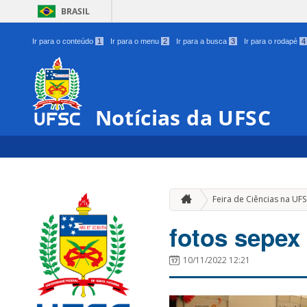
BRASIL
Ir para o conteúdo
1
Ir para o menu
2
Ir para a busca
3
Ir para o rodapé
4
Notícias da UFSC
Feira de Ciências na UF
fotos sepex 
10/11/2022 12:21