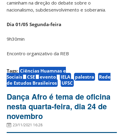
caminham na direção do debate sobre o
nacionalismo, subdesenvolvimento e soberania.
Dia 01/05 Segunda-feira
9h30min
Encontro organizativo da REB
Tags:
Ciências Huamnas e
Sociais
CSE
evento
IELA
palestra
Rede
de Estudos Brasileiros
UFSC
Dança Afro é tema de oficina
nesta quarta-feira, dia 24 de
novembro
23/11/2021 16:28