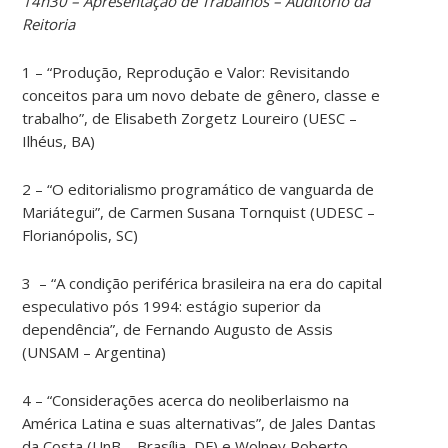
14h30 – Apresentação de Trabalhos – Auditório da
Reitoria
1 – “Produção, Reprodução e Valor: Revisitando
conceitos para um novo debate de gênero, classe e
trabalho”, de Elisabeth Zorgetz Loureiro (UESC –
Ilhéus, BA)
2 – “O editorialismo programático de vanguarda de
Mariátegui”, de Carmen Susana Tornquist (UDESC –
Florianópolis, SC)
3 – “A condição periférica brasileira na era do capital
especulativo pós 1994: estágio superior da
dependência”, de Fernando Augusto de Assis
(UNSAM – Argentina)
4 – “Considerações acerca do neoliberlaismo na
América Latina e suas alternativas”, de Jales Dantas
da Costa (UnB – Brasília, DF) e Wolney Roberto