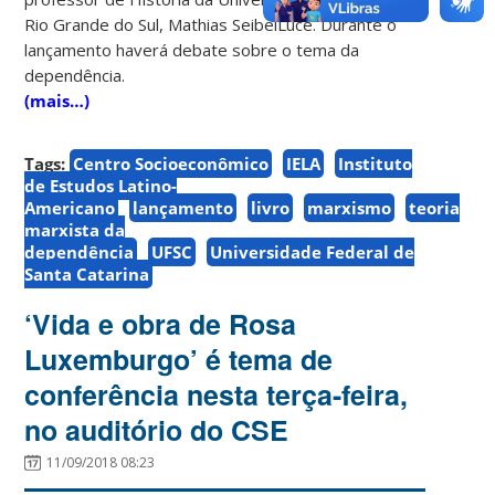
Rio Grande do Sul, Mathias SeibelLuce. Durante o
lançamento haverá debate sobre o tema da
dependência.
(mais…)
Tags:
Centro Socioeconômico
IELA
Instituto
de Estudos Latino-
Americano
lançamento
livro
marxismo
teoria
marxista da
dependência
UFSC
Universidade Federal de
Santa Catarina
‘Vida e obra de Rosa
Luxemburgo’ é tema de
conferência nesta terça-feira,
no auditório do CSE
11/09/2018 08:23