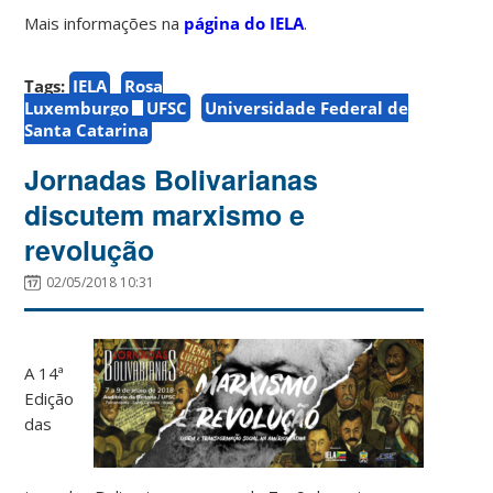
Mais informações na
página do IELA
.
Tags:
IELA
Rosa
Luxemburgo
UFSC
Universidade Federal de
Santa Catarina
Jornadas Bolivarianas
discutem marxismo e
revolução
02/05/2018 10:31
A 14ª
Edição
das