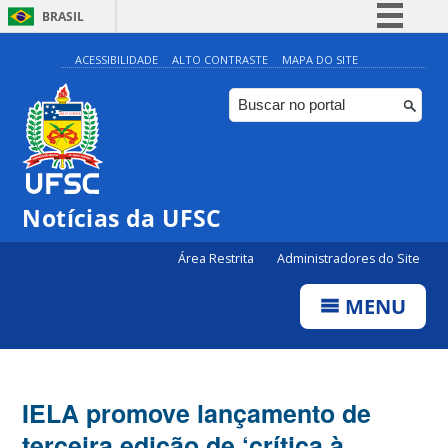
BRASIL
Simplifique!
ACESSIBILIDADE
ALTO CONTRASTE
MAPA DO SITE
Comunica BR
Participe
Acesso à informação
Legislação
Notícias da UFSC
Canais
Área Restrita
Administradores do Site
MENU
IELA promove lançamento de
terceira edição de ‘crítica à