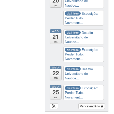
20
Universitário de
Nautide...
qui
Exposição:
dia inteiro
Perder Tudo.
Novament...
AGO
Desafio
dia inteiro
21
Universitário de
Nautide...
sex
Exposição:
dia inteiro
Perder Tudo.
Novament...
AGO
Desafio
dia inteiro
22
Universitário de
Nautide...
sáb
AGO
Exposição:
dia inteiro
25
Perder Tudo.
Novament...
ter
Ver calendário