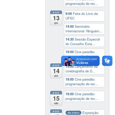
programação de rec...
AGO
9:00
Feira do Livro da
13
UFSC
qui
14:00
Seminário
Internacional ‘Ninguém...
14:30
Sessão Especial
do Conselho Esta...
19:00
Cine paredão:
programação de rec...
AGO
14:00
Lançamento da
14
cinebiografia de D...
sex
19:00
Cine paredão:
programação de rec...
AGO
19:00
Cine paredão:
15
programação de rec...
sáb
AGO
Exposição:
dia inteiro