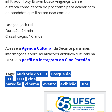
infiltrado, Foxy Brown busca vingança. Ela se
disfarça como garota de programa para acabar com
os bandidos que fizeram isso com ele.
Direção: Jack Hill
Duração: 94 min
Classificação: 16 anos
Acesse a
Agenda Cultural
da Secarte para mais
informações sobre as atrações artístico-culturais na
UFSC e o
perfil no Instagram do Cine Paredão
.
Tags:
Audtório do CFH
Bosque do
CFH
CFH
cine
paredão
cinema
evento
exibição
UFSC