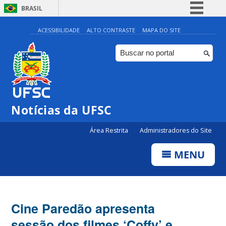
BRASIL
Simplifique!
ACESSIBILIDADE
ALTO CONTRASTE
MAPA DO SITE
Comunica BR
Participe
Acesso à informação
Legislação
Notícias da UFSC
Canais
Área Restrita
Administradores do Site
MENU
Cine Paredão apresenta
sessão dos filmes ‘Coffy’ e