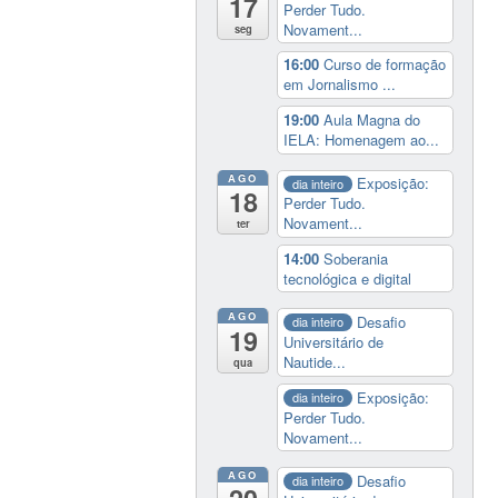
17
Perder Tudo.
Novament...
seg
16:00
Curso de formação
em Jornalismo ...
19:00
Aula Magna do
IELA: Homenagem ao...
AGO
Exposição:
dia inteiro
18
Perder Tudo.
Novament...
ter
14:00
Soberania
tecnológica e digital
AGO
Desafio
dia inteiro
19
Universitário de
Nautide...
qua
Exposição:
dia inteiro
Perder Tudo.
Novament...
AGO
Desafio
dia inteiro