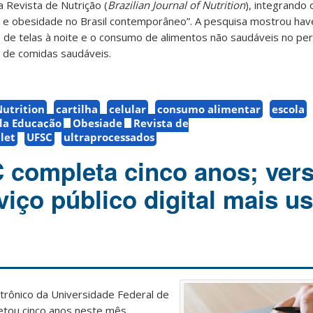
 Revista de Nutrição (
Brazilian Journal of Nutrition
), integrando 
e e obesidade no Brasil contemporâneo”. A pesquisa mostrou ha
 de telas à noite e o consumo de alimentos não saudáveis no per
 de comidas saudáveis.
Nutrition
cartilha
celular
consumo alimentar
escola
da Educação
Obesiade
Revista de
let
UFSC
ultraprocessados
completa cinco anos; ver
viço público digital mais u
etrônico da Universidade Federal de
etou cinco anos neste mês.