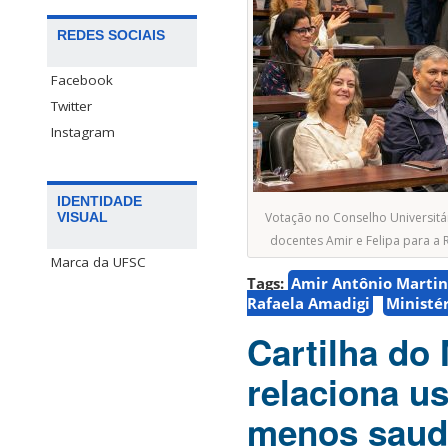
REDES SOCIAIS
Facebook
Twitter
Instagram
IDENTIDADE
Votação no Conselho Universitá
VISUAL
docentes Amir e Felipa para a 
Marca da UFSC
Tags:
Amir Antônio Martins
Rafaela Amadigi
Ministé
Cartilha do
relaciona u
menos saud