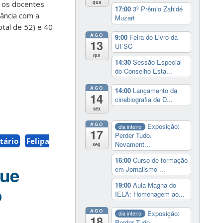
qua
u os docentes
17:00
3º Prêmio Zahidé
nância com a
Muzart
otal de 52) e 40
AGO
9:00
Feira do Livro da
13
UFSC
qui
14:30
Sessão Especial
do Conselho Esta...
AGO
14:00
Lançamento da
14
cinebiografia de D...
sex
AGO
Exposição:
dia inteiro
17
Perder Tudo.
tário
Felipa
Novament...
seg
16:00
Curso de formação
que
em Jornalismo ...
19:00
Aula Magna do
o
IELA: Homenagem ao...
AGO
Exposição:
dia inteiro
18
Perder Tudo.