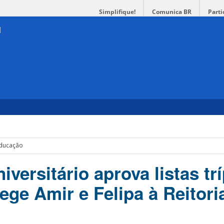
Simplifique!
Comunica BR
Parti
Educação
versitário aprova listas trí
ege Amir e Felipa à Reitori