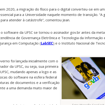
m 2020, a migração do físico para o digital converteu-se em u
essencial para a Universidade naquele momento de transição. “A g
, para atender à catástrofe”, comentou Jean.
o software da UFSC se tornou o assinador gov.br antes da met
ntendência de Governança Eletrônica e Tecnologia da Informação
egurança em Computação (
LabSEC
)
e o Instituto Nacional de Tecn
verno foi lançada inicialmente com o
ador da UFSC, ou seja, sua primeira
naUFSC, mudando apenas a logo e as
icas do software na esfera federal
turas de documentos e a verificação
ente a uma demanda muito maior de