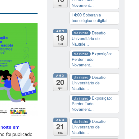
Novament...
ter
14:00
Soberania
tecnológica e digital
AGO
Desafio
dia inteiro
19
Universitário de
Nautide...
qua
Exposição:
dia inteiro
Perder Tudo.
Novament...
AGO
Desafio
dia inteiro
20
Universitário de
Nautide...
qui
Exposição:
dia inteiro
Perder Tudo.
Novament...
AGO
Desafio
dia inteiro
21
 noite em
Universitário de
Nautide...
sex
lho foi publicado