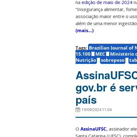
na
edição de maio de 2024
na
“Insegurança alimentar, fom
associação maior entre o uso
além de uma menor ingestão
(mais…)
Tags:
Brazilian Journal of 
15.100
MEC
Ministério 
Nutrição
sobrepeso
tab
AssinaUFSC 
gov.br é ser
país
19/09/2024 11:04
O
AssinaUFSC
, assinador el
Santa Catarina (UFSC), compl