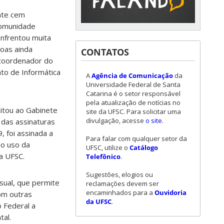
nte cem
comunidade
enfrentou muita
soas ainda
CONTATOS
 coordenador do
o de Informática
A
Agência de Comunicação
da
Universidade Federal de Santa
Catarina é o setor responsável
pela atualização de notícias no
citou ao Gabinete
site da UFSC. Para solicitar uma
divulgação, acesse
o site
.
 das assinaturas
, foi assinada a
Para falar com qualquer setor da
i o uso da
UFSC, utilize o
Catálogo
na UFSC.
Telefônico
.
Sugestões, elogios ou
sual, que permite
reclamações devem ser
encaminhados para a
Ouvidoria
om outras
da UFSC
.
o Federal a
tal.