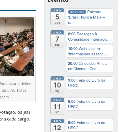
AGO
Palestra
dia inteiro
5
‘Brasil: Nunca Mais –
o...
qua
AGO
8:00
Recepção à
7
Comunidade Internacio...
sex
10:00
Webpalestra:
‘Informações essenc...
20:00
Cineclube África
no Cinema: ‘Coc...
AGO
9:00
Feira do Livro da
10
niversitário define
UFSC
ia da UFSC. Fotos:
seg
gecom
AGO
9:00
Feira do Livro da
11
UFSC
votação, os(as)
ter
ara cada cargo.
AGO
9:00
Feira do Livro da
12
UFSC