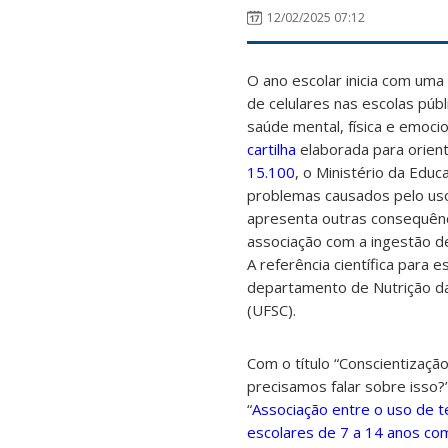
12/02/2025 07:12
O ano escolar inicia com uma
de celulares nas escolas públ
saúde mental, física e emoci
cartilha
elaborada para orien
15.100
, o Ministério da Edu
problemas causados pelo uso 
apresenta outras consequênc
associação com a ingestão 
A referência científica para 
departamento de Nutrição da
(UFSC).
Com o título “Conscientização
precisamos falar sobre isso?
“
Associação entre o uso de t
escolares de 7 a 14 anos com