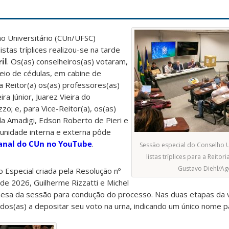
ho Universitário (CUn/UFSC)
stas tríplices realizou-se na tarde
il
. Os(as) conselheiros(as) votaram,
eio de cédulas, em cabine de
 Reitor(a) os(as) professores(as)
ra Júnior, Juarez Vieira do
o; e, para Vice-Reitor(a), os(as)
la Amadigi, Edson Roberto de Pieri e
munidade interna e externa pôde
anal do CUn no YouTube
.
Sessão especial do Conselho U
listas tríplices para a Reitor
Gustavo Diehl/A
 Especial criada pela Resolução nº
de 2026, Guilherme Rizzatti e Michel
 mesa da sessão para condução do processo. Nas duas etapas da 
os(as) a depositar seu voto na urna, indicando um único nome p