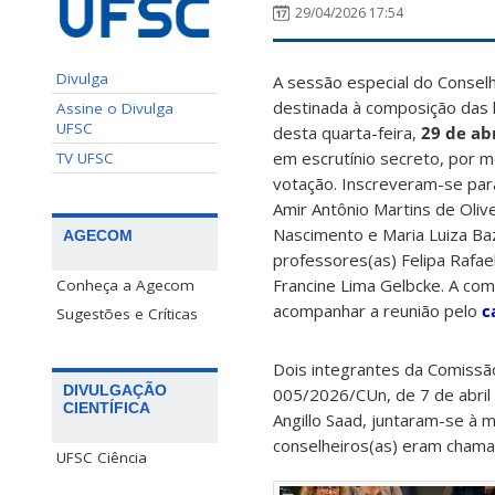
29/04/2026 17:54
Divulga
A sessão especial do Consel
destinada à composição das li
Assine o Divulga
UFSC
desta quarta-feira,
29 de abr
em escrutínio secreto, por m
TV UFSC
votação. Inscreveram-se para
Amir Antônio Martins de Olivei
Nascimento e Maria Luiza Bazz
AGECOM
professores(as) Felipa Rafae
Francine Lima Gelbcke. A co
Conheça a Agecom
acompanhar a reunião pelo
c
Sugestões e Críticas
Dois integrantes da Comissão
DIVULGAÇÃO
005/2026/CUn, de 7 de abril 
CIENTÍFICA
Angillo Saad, juntaram-se à
conselheiros(as) eram chamad
UFSC Ciência