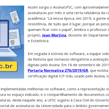
Assim surgiu o AssinaUFSC, com aproximadame
assinaturas por mês e uma certa relutância da 
acadêmica. “Lá nessa época, em 2019, a gente 
resistência, de tudo que é lugar, porque as pes
queriam ficar com o papel”, lembra o professor
projeto,
Jean Martina
,
docente do Departament
e Estatística.
Em seguida à estreia do software, a equipe soli
da Reitoria que tornasse obrigatória a aceitação
digitais pelo Assina. Em 18 de setembro de 2019
Portaria Normativa 276/2019/GR
, que institu
certificação digital ICP-Edu, usado pelo Assina, 
implementadas melhorias no software, como a representação vi
atura no espaço indicado, e o compartilhamento de documentos c
aturas. Ainda naquele ano, a UFSC sugeriu à Casa Civil do Govern
ortal de assinaturas da Universidade para o âmbito governamen