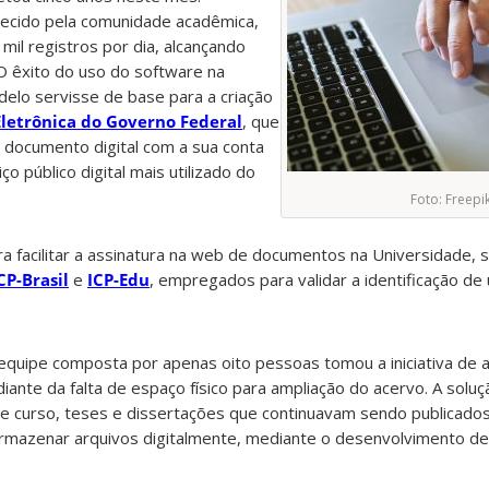
ecido pela comunidade acadêmica,
 mil registros por dia, alcançando
O êxito do uso do software na
odelo servisse de base para a criação
Eletrônica do Governo Federal
, que
 documento digital com a sua conta
o público digital mais utilizado do
Foto: Freepi
ra facilitar a assinatura na web de documentos na Universidade,
CP-Brasil
e
ICP-Edu
, empregados para validar a identificação de
uipe composta por apenas oito pessoas tomou a iniciativa de au
 diante da falta de espaço físico para ampliação do acervo. A solu
de curso, teses e dissertações que continuavam sendo publicado
armazenar arquivos digitalmente, mediante o desenvolvimento d