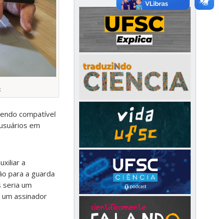
k
 sendo compatível
 usuários em
xiliar a
ção para a guarda
s seria um
e um assinador