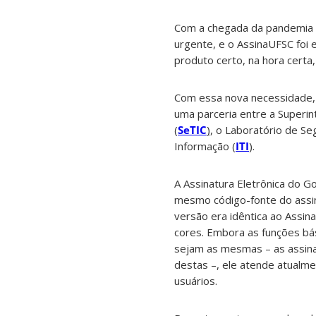
Com a chegada da pandemia e
urgente, e o AssinaUFSC foi 
produto certo, na hora certa
Com essa nova necessidade, 
uma parceria entre a Superi
(
SeTIC
)
, o Laboratório de S
Informação (
ITI
).
A Assinatura Eletrônica do Go
mesmo código-fonte do assin
versão era idêntica ao Assi
cores. Embora as funções bás
sejam as mesmas – as assina
destas –, ele atende atualm
usuários.