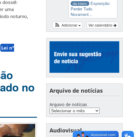
o dossiê:
Exposição:
dia inteiro
Perder Tudo.
ver uma
Novament...
íodo noturno,
Adicionar
Ver calendário
Lei nº
são
sado no
Arquivo de notícias
Arquivo de notícias
Audiovisual