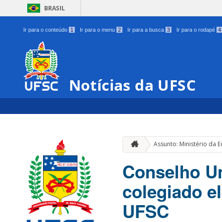
BRASIL
Ir para o conteúdo
1
Ir para o menu
2
Ir para a busca
3
Ir para o rodapé
4
Notícias da UFSC
Assunto: Ministério da 
Conselho Uni
colegiado el
UFSC