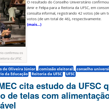
O resultado do Conselho Universitário confirmo
Amir e Felipa para a Reitoria da UFSC, em conso
consulta informal, registrando 42 votos (de um t
votos (de um total de 46), respectivamente.
(mais…)
rio confirmou os
Reitoria da UFSC
 de Oliveira Júnior
comissão eleitoral
conselho universi
rio da Educação
Reitoria da UFSC
UFSC
 MEC cita estudo da UFSC 
so de telas com alimentaçã
ável