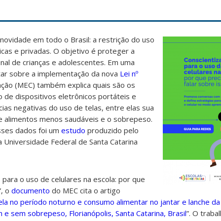
 novidade em todo o Brasil: a restrição do uso
icas e privadas. O objetivo é proteger a
onal de crianças e adolescentes. Em uma
tar sobre a implementação da nova
Lei nº
cação (MEC) também explica quais são os
de dispositivos eletrônicos portáteis e
ias negativas do uso de telas,
entre elas sua
de alimentos menos saudáveis e o sobrepeso
.
esses dados foi um
estudo
produzido pelo
 Universidade Federal de Santa Catarina
 para o uso de celulares na escola: por que
”, o
documento
do MEC cita o artigo
ela no período noturno e consumo alimentar no jantar e lanche da
 e sem sobrepeso, Florianópolis, Santa Catarina, Brasil
”. O traba