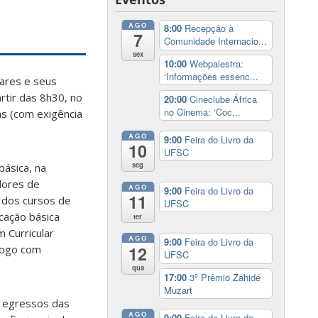
AGO
8:00
Recepção à
7
Comunidade Internacio...
sex
10:00
Webpalestra:
‘Informações essenc...
lares e seus
artir das 8h30, no
20:00
Cineclube África
no Cinema: ‘Coc...
ras (com exigência
AGO
9:00
Feira do Livro da
10
UFSC
seg
básica, na
adores de
AGO
9:00
Feira do Livro da
11
 dos cursos de
UFSC
ucação básica
ter
 Curricular
AGO
9:00
Feira do Livro da
12
logo com
UFSC
qua
17:00
3º Prêmio Zahidé
Muzart
, egressos das
AGO
9:00
Feira do Livro da