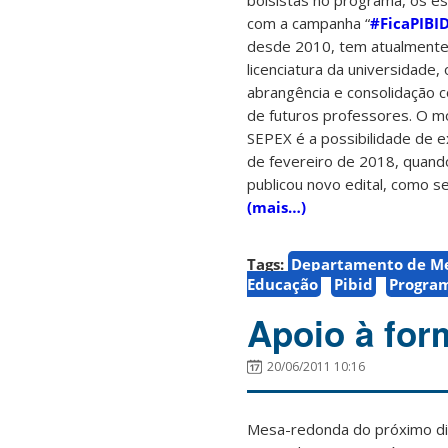
bolsistas no programa, os 
com a campanha “
#FicaPIBI
desde 2010, tem atualmente 
licenciatura da universidade
abrangência e consolidação 
de futuros professores. O m
SEPEX é a possibilidade de e
de fevereiro de 2018, quand
publicou novo edital, como s
(mais…)
Tags:
Departamento de Me
Educação
Pibid
Program
Apoio à for
20/06/2011 10:16
Mesa-redonda do próximo dia