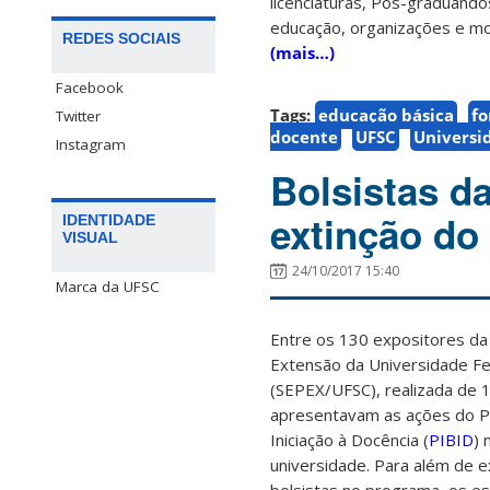
licenciaturas, Pós-graduando
educação, organizações e mo
REDES SOCIAIS
(mais…)
Facebook
Tags:
educação básica
f
Twitter
docente
UFSC
Universi
Instagram
Bolsistas 
extinção do
IDENTIDADE
VISUAL
24/10/2017 15:40
Marca da UFSC
Entre os 130 expositores da
Extensão da Universidade Fe
(SEPEX/UFSC), realizada de 1
apresentavam as ações do
P
Iniciação à Docência (
PIBID
) 
universidade.
Para além de e