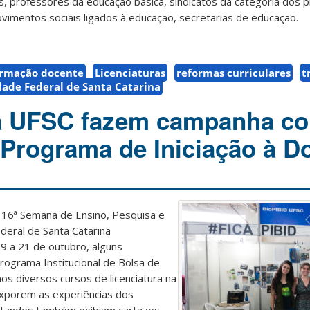
s, professores da educação básica, sindicatos da categoria dos p
vimentos sociais ligados à educação, secretarias de educação.
ormação docente
Licenciaturas
reformas curriculares
t
dade Federal de Santa Catarina
da UFSC fazem campanha co
 Programa de Iniciação à D
 16ª Semana de Ensino, Pesquisa e
deral de Santa Catarina
9 a 21 de outubro, alguns
rograma Institucional de Bolsa de
nos diversos cursos de licenciatura na
xporem as experiências dos