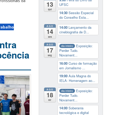
rofissionais da
13
UFSC
qui
14:30
Sessão Especial
do Conselho Esta...
AGO
rabalho
14:00
Lançamento da
14
cinebiografia de D...
sex
ntra
AGO
Exposição:
dia inteiro
17
Perder Tudo.
ocência
Novament...
seg
16:00
Curso de formação
em Jornalismo ...
19:00
Aula Magna do
IELA: Homenagem ao...
AGO
Exposição:
dia inteiro
18
Perder Tudo.
Novament...
ter
14:00
Soberania
tecnológica e digital