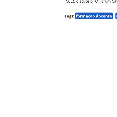
(CCE), discute o “O Fórum C
Tags:
formação docente