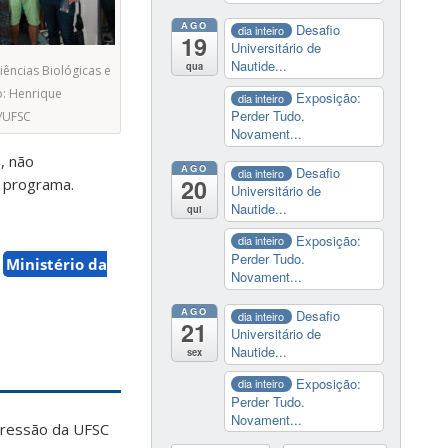
AGO
Desafio
dia inteiro
19
Universitário de
Nautide...
qua
iências Biológicas e
o: Henrique
Exposição:
dia inteiro
Perder Tudo.
/UFSC
Novament...
, não
AGO
Desafio
dia inteiro
20
o programa.
Universitário de
Nautide...
qui
Exposição:
dia inteiro
Perder Tudo.
Ministério da
Novament...
AGO
Desafio
dia inteiro
21
Universitário de
Nautide...
sex
Exposição:
dia inteiro
Perder Tudo.
Novament...
pressão da UFSC