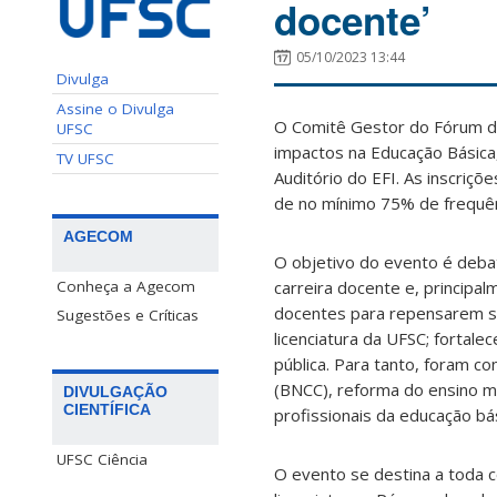
docente’
05/10/2023 13:44
Divulga
Assine o Divulga
O Comitê Gestor do Fórum das
UFSC
impactos na Educação Básica,
TV UFSC
Auditório do EFI. As inscriçõ
de no mínimo 75% de frequên
AGECOM
O objetivo do evento é debat
Conheça a Agecom
carreira docente e, principal
docentes para repensarem su
Sugestões e Críticas
licenciatura da UFSC; fortale
pública. Para tanto, foram c
(BNCC), reforma do ensino m
DIVULGAÇÃO
CIENTÍFICA
profissionais da educação bá
UFSC Ciência
O evento se destina a toda c