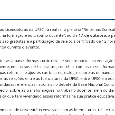
 Licenciaturas da UFSC irá realizar a plenária “Reformas Curricu
 na formação e no trabalho docente”, no dia
17 de outubro
, a p
es são gratuitas e a participação dá direito a certificado de 12 ho
cia durante o evento).
er as atuais reformas curriculares e seus impactos na educação 
mente, nos cursos de licenciatura; contribuir com os cursos form
as reformas e ajustes curriculares; dialogar sobre as demandas
cer as relações entre as licenciaturas da UFSC, entre UFSC e a ed
onvidadas referências nacionais no debate da Base Nacional Comum
édio, sobre as transformações no trabalho docente, além do diá
sica que têm vivenciado essas reformas na sua prática educativa.
omunidade universitária envolvida com as licenciaturas, NDI e CA