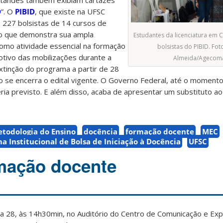
estandes também exibiam cartazes
D
”. O
PIBID
, que
existe na UFSC
227 bolsistas de 14 cursos de
, o que demonstra sua ampla
Estudantes da licenciatura em C
como atividade essencial na formação
bolsistas do PIBID. Fot
otivo das mobilizações durante a
Almeida/Agecom
xtinção do programa a partir de 28
o se encerra o edital vigente. O Governo Federal, até o momento
eria previsto. E além disso, acaba de apresentar um substituto a
todologia do Ensino
docência
formação docente
MEC
a Institucional de Bolsa de Iniciação à Docência
UFSC
mação docente
 28, às 14h30min, no Auditório do Centro de Comunicação e Ex