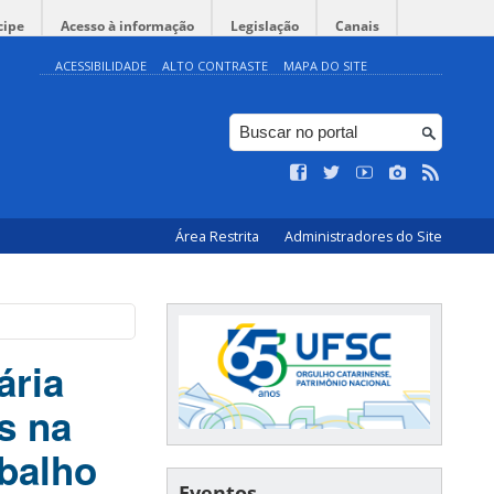
cipe
Acesso à informação
Legislação
Canais
ACESSIBILIDADE
ALTO CONTRASTE
MAPA DO SITE
Área Restrita
Administradores do Site
ária
s na
abalho
Eventos