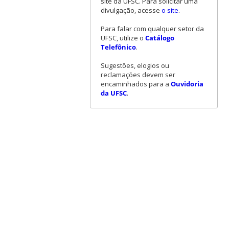
site da UFSC. Para solicitar uma
divulgação, acesse
o site
.
Para falar com qualquer setor da
UFSC, utilize o
Catálogo
Telefônico
.
Sugestões, elogios ou
reclamações devem ser
encaminhados para a
Ouvidoria
da UFSC
.