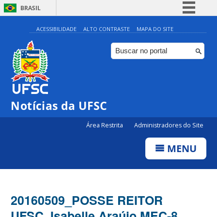
BRASIL
Simplifique!
ACESSIBILIDADE
ALTO CONTRASTE
MAPA DO SITE
Comunica BR
Participe
Acesso à informação
Legislação
Notícias da UFSC
Canais
Área Restrita
Administradores do Site
MENU
20160509_POSSE REITOR
UFSC_Isabelle Araújo MEC-8