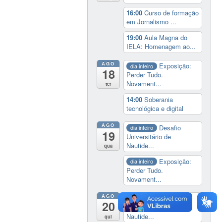
16:00
Curso de formação
em Jornalismo ...
19:00
Aula Magna do
IELA: Homenagem ao...
AGO
Exposição:
dia inteiro
18
Perder Tudo.
Novament...
ter
14:00
Soberania
tecnológica e digital
AGO
Desafio
dia inteiro
19
Universitário de
Nautide...
qua
Exposição:
dia inteiro
Perder Tudo.
Novament...
AGO
Desafio
dia inteiro
20
Universitário de
Nautide...
qui