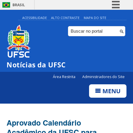
BRASIL
Simplifique!
ACESSIBILIDADE
ALTO CONTRASTE
MAPA DO SITE
Comunica BR
Participe
Acesso à informação
Legislação
Notícias da UFSC
Canais
Área Restrita
Administradores do Site
MENU
Aprovado Calendário
Acadêmico da UFSC para