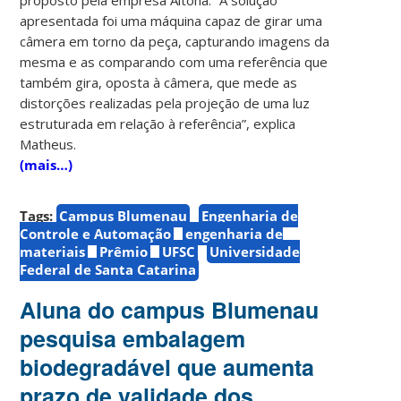
apresentada foi uma máquina capaz de girar uma
câmera em torno da peça, capturando imagens da
mesma e as comparando com uma referência que
também gira, oposta à câmera, que mede as
distorções realizadas pela projeção de uma luz
estruturada em relação à referência”, explica
Matheus.
(mais…)
Tags:
Campus Blumenau
Engenharia de
Controle e Automação
engenharia de
materiais
Prêmio
UFSC
Universidade
Federal de Santa Catarina
Aluna do campus Blumenau
pesquisa embalagem
biodegradável que aumenta
prazo de validade dos