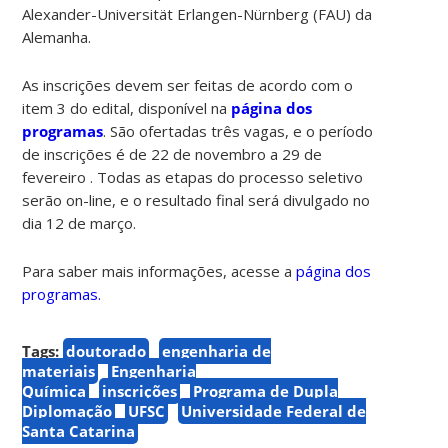
Alexander-Universität Erlangen-Nürnberg (FAU) da
Alemanha.
As inscrições devem ser feitas de acordo com o
item 3 do edital, disponível na
página dos
programas
. São ofertadas três vagas, e o período
de inscrições é de 22 de novembro a 29 de
fevereiro . Todas as etapas do processo seletivo
serão on-line, e o resultado final será divulgado no
dia 12 de março.
Para saber mais informações, acesse a
página dos
programas.
Tags:
doutorado
engenharia de
materiais
Engenharia
Química
inscrições
Programa de Dupla
Diplomação
UFSC
Universidade Federal de
Santa Catarina