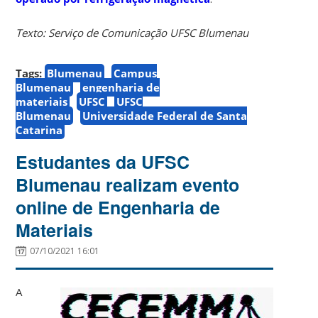
Texto: Serviço de Comunicação UFSC Blumenau
Tags:
Blumenau
Campus
Blumenau
engenharia de
materiais
UFSC
UFSC
Blumenau
Universidade Federal de Santa
Catarina
Estudantes da UFSC
Blumenau realizam evento
online de Engenharia de
Materiais
07/10/2021 16:01
A