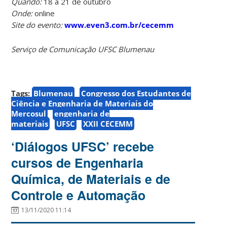
Quando:
18 a 21 de outubro
Onde:
online
Site do evento:
www.even3.com.br/cecemm
Serviço de Comunicação UFSC Blumenau
Tags:
Blumenau
Congresso dos Estudantes de
Ciência e Engenharia de Materiais do
Mercosul
engenharia de
materiais
UFSC
XXII CECEMM
‘Diálogos UFSC’ recebe
cursos de Engenharia
Química, de Materiais e de
Controle e Automação
13/11/2020 11:14