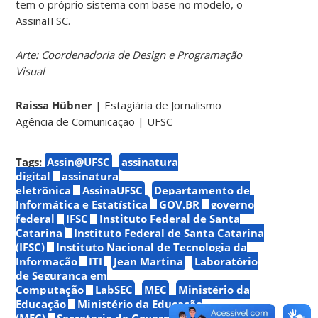
tem o próprio sistema com base no modelo, o
AssinaIFSC.
Arte: Coordenadoria de Design e Programação
Visual
Raissa Hübner
| Estagiária de Jornalismo
Agência de Comunicação | UFSC
Tags:
Assin@UFSC
assinatura
digital
assinatura
eletrônica
AssinaUFSC
Departamento de
Informática e Estatística
GOV.BR
governo
federal
IFSC
Instituto Federal de Santa
Catarina
Instituto Federal de Santa Catarina
(IFSC)
Instituto Nacional de Tecnologia da
Informação
ITI
Jean Martina
Laboratório
de Segurança em
Computação
LabSEC
MEC
Ministério da
Educação
Ministério da Educação
(MEC)
Secretaria de Governo