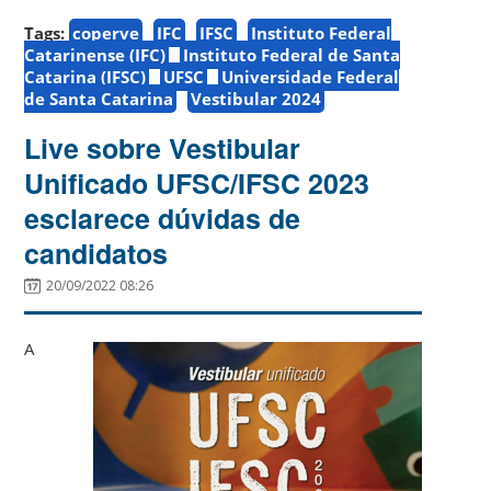
Tags:
coperve
IFC
IFSC
Instituto Federal
Catarinense (IFC)
Instituto Federal de Santa
Catarina (IFSC)
UFSC
Universidade Federal
de Santa Catarina
Vestibular 2024
Live sobre Vestibular
Unificado UFSC/IFSC 2023
esclarece dúvidas de
candidatos
20/09/2022 08:26
A