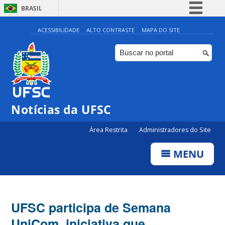
BRASIL
Simplifique!
ACESSIBILIDADE
ALTO CONTRASTE
MAPA DO SITE
Comunica BR
Participe
Acesso à informação
Legislação
Notícias da UFSC
Canais
Área Restrita
Administradores do Site
MENU
UFSC participa de Semana
UniCom, iniciativa que