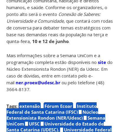
comunicação comunitária, habitação e direitos
humanos, e saúde. Conforme os organizadores, o
ponto alto será o evento
Conexão de Saberes:
Universidade e Comunidade
, que contará com rodas
de conversa para debater temas estratégicos com
base nas demandas reais da população na terça e
quinta-feira,
10 e 12 de junho
.
Mais informações sobre a Semana UniCom e a
programação completa estão disponíveis no
site
do
Núcleo Extensionista Rondon (NER) da Udesc. Em
caso de dúvidas, entre em contato pelo e-
mail
ner.proex@udesc.br
ou pelo telefone (48)
3664-8137.
Tags:
extensão
Fórum Ecoar
Instituto
Federal de Santa Catarina (IFSC)
Núcleo
Extensionista Rondon (NER/Udesc)
Semana
UniCom
UFSC
Universidade do Estado de
Santa Catarina (UDESC).
Universidade Federal