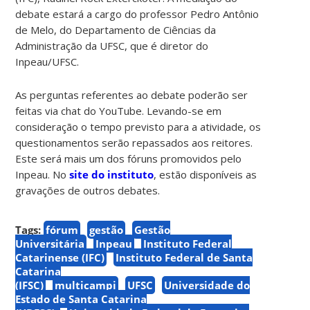
debate estará a cargo do professor Pedro Antônio
de Melo, do Departamento de Ciências da
Administração da UFSC, que é diretor do
Inpeau/UFSC.
As perguntas referentes ao debate poderão ser
feitas via chat do YouTube. Levando-se em
consideração o tempo previsto para a atividade, os
questionamentos serão repassados aos reitores.
Este será mais um dos fóruns promovidos pelo
Inpeau. No
site do instituto
, estão disponíveis as
gravações de outros debates.
Tags:
fórum
gestão
Gestão
Universitária
Inpeau
Instituto Federal
Catarinense (IFC)
Instituto Federal de Santa
Catarina
(IFSC)
multicampi
UFSC
Universidade do
Estado de Santa Catarina