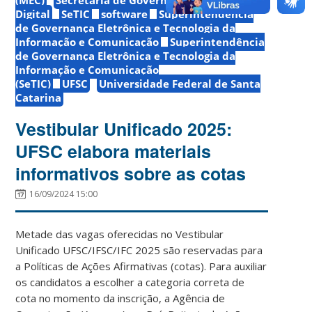
Digital
SeTIC
software
Superintendência
de Governança Eletrônica e Tecnologia da
Informação e Comunicação
Superintendência
de Governança Eletrônica e Tecnologia da
Informação e Comunicação
(SeTIC)
UFSC
Universidade Federal de Santa
Catarina
Vestibular Unificado 2025:
UFSC elabora materiais
informativos sobre as cotas
16/09/2024 15:00
Metade das vagas oferecidas no Vestibular
Unificado UFSC/IFSC/IFC 2025 são reservadas para
a Políticas de Ações Afirmativas (cotas). Para auxiliar
os candidatos a escolher a categoria correta de
cota no momento da inscrição, a Agência de