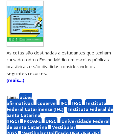
As cotas são destinadas a estudantes que tenham
cursado todo o Ensino Médio em escolas públicas
brasileiras e são divididas considerando os
seguintes recortes:
(mais…)
Tags:
ações
afirmativas
coperve
IFC
IFSC
Instituto
Federal Catarinense (IFC)
Instituto Federal de
Santa Catarina
(IFSC)
PROAFE
UFSC
Universidade Federal
de Santa Catarina
Vestibular
2025
Vestibular Unificado UFSC/IFSC/IFC