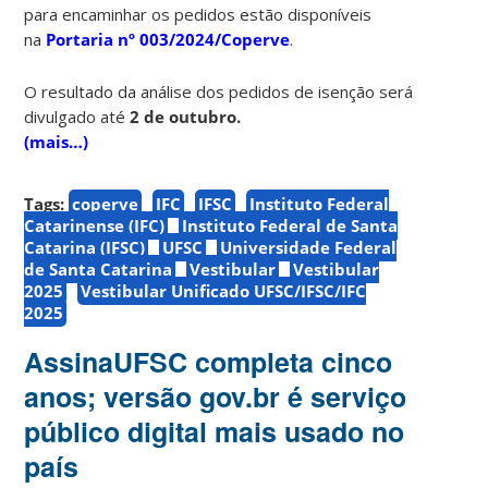
para encaminhar os pedidos estão disponíveis
na
Portaria nº 003/2024/Coperve
.
O resultado da análise dos pedidos de isenção será
divulgado até
2 de outubro.
(mais…)
Tags:
coperve
IFC
IFSC
Instituto Federal
Catarinense (IFC)
Instituto Federal de Santa
Catarina (IFSC)
UFSC
Universidade Federal
de Santa Catarina
Vestibular
Vestibular
2025
Vestibular Unificado UFSC/IFSC/IFC
2025
AssinaUFSC completa cinco
anos; versão gov.br é serviço
público digital mais usado no
país