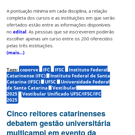
A pontuação mínima em cada disciplina, a relação
completa dos cursos e as instituições em que serão
ofertados estão entre as informações disponíveis
no
edital
. As pessoas que se inscreverem poderão
escolher apenas um curso entre os 200 oferecidos
pelas três instituições.
(mais…)
Tags:
coperve
IFC
IFSC
Instituto Federal
Catarinense (IFC)
Instituto Federal de Santa
Catarina (IFSC)
UFSC
Universidade Federal
de Santa Catarina
Vestibular
2025
Vestibular Unificado UFSC/IFSC/IFC
2025
Cinco reitores catarinenses
debatem gestão universitária
multicampi em evento da