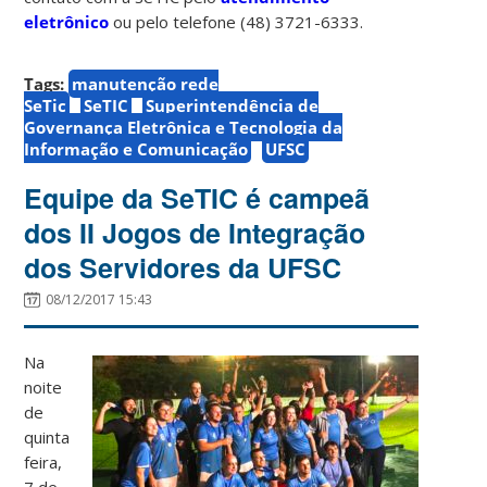
eletrônico
ou pelo telefone (48) 3721-6333.
Tags:
manutenção rede
SeTic
SeTIC
Superintendência de
Governança Eletrônica e Tecnologia da
Informação e Comunicação
UFSC
Equipe da SeTIC é campeã
dos II Jogos de Integração
dos Servidores da UFSC
08/12/2017 15:43
Na
noite
de
quinta
feira,
7 de