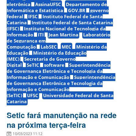
eletrônica
AssinaUFSC
Departamento de
Informática e Estatística
GOV.BR
governo
federal
IFSC
Instituto Federal de Santa
Catarina
Instituto Federal de Santa Catarina
(IFSC)
Instituto Nacional de Tecnologia da
Informação
ITI
Jean Martina
Laboratório
de Segurança em
Computação
LabSEC
MEC
Ministério da
Educação
Ministério da Educação
(MEC)
Secretaria de Governo
Digital
SeTIC
software
Superintendência
de Governança Eletrônica e Tecnologia da
Informação e Comunicação
Superintendência
de Governança Eletrônica e Tecnologia da
Informação e Comunicação
(SeTIC)
UFSC
Universidade Federal de Santa
Catarina
Setic fará manutenção na rede
na próxima terça-feira
10/03/2023 11:12