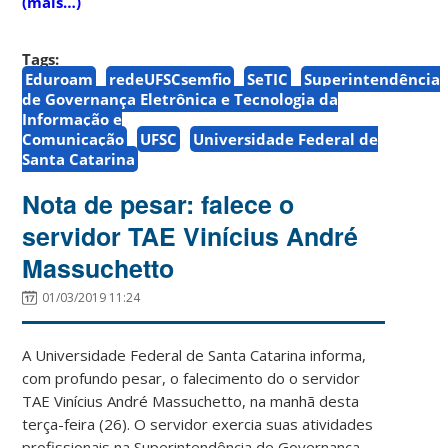
(mais…)
Tags:
Eduroam
redeUFSCsemfio
SeTIC
Superintendência
de Governança Eletrônica e Tecnologia da
Informação e
Comunicação
UFSC
Universidade Federal de
Santa Catarina
Nota de pesar: falece o
servidor TAE Vinícius André
Massuchetto
01/03/2019 11:24
A Universidade Federal de Santa Catarina informa,
com profundo pesar, o falecimento do o servidor
TAE Vinícius André Massuchetto, na manhã desta
terça-feira (26). O servidor exercia suas atividades
profissionais na Superintendência de Governança