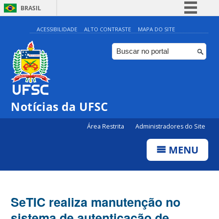
BRASIL
Simplifique!
ACESSIBILIDADE
ALTO CONTRASTE
MAPA DO SITE
Comunica BR
Participe
Acesso à informação
Legislação
Notícias da UFSC
Canais
Área Restrita
Administradores do Site
MENU
SeTIC realiza manutenção no
sistema de autenticação de