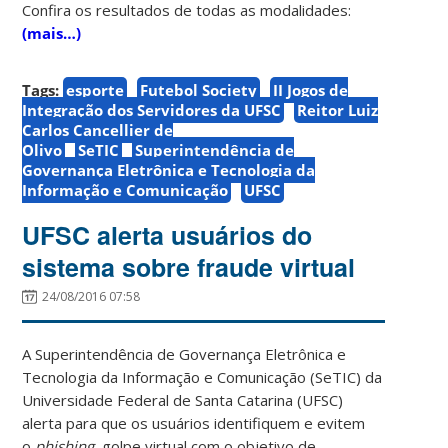
Confira os resultados de todas as modalidades:
(mais…)
Tags:
esporte
Futebol Society
II Jogos de
Integração dos Servidores da UFSC
Reitor Luiz
Carlos Cancellier de
Olivo
SeTIC
Superintendência de
Governança Eletrônica e Tecnologia da
Informação e Comunicação
UFSC
UFSC alerta usuários do
sistema sobre fraude virtual
24/08/2016 07:58
A Superintendência de Governança Eletrônica e
Tecnologia da Informação e Comunicação (SeTIC) da
Universidade Federal de Santa Catarina (UFSC)
alerta para que os usuários identifiquem e evitem
o
phishing
, golpe virtual com o objetivo de