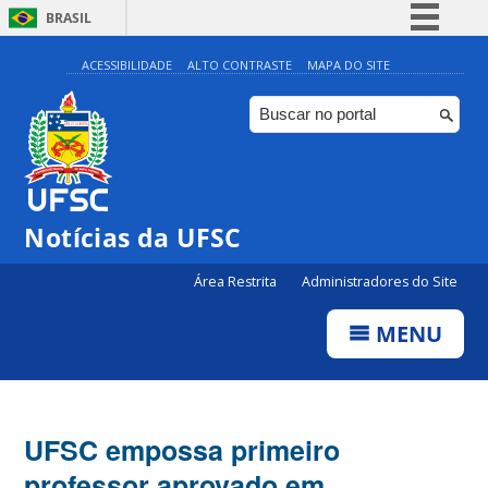
BRASIL
Simplifique!
ACESSIBILIDADE
ALTO CONTRASTE
MAPA DO SITE
Comunica BR
Participe
Acesso à informação
Legislação
Notícias da UFSC
Canais
Área Restrita
Administradores do Site
MENU
UFSC empossa primeiro
professor aprovado em