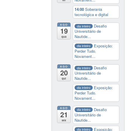
ter
14:00
Soberania
tecnológica e digital
AGO
Desafio
dia inteiro
19
Universitário de
Nautide...
qua
Exposição:
dia inteiro
Perder Tudo.
Novament...
AGO
Desafio
dia inteiro
20
Universitário de
Nautide...
qui
Exposição:
dia inteiro
Perder Tudo.
Novament...
AGO
Desafio
dia inteiro
21
Universitário de
Nautide...
sex
Exposição:
dia inteiro