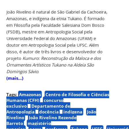
João Rivelino é natural de São Gabriel da Cachoeira,
Amazonas, e indígena da etnia Tukano. É formado
em Filosofia pela Faculdade Salesiana Dom Bosco
(FSDB), mestre em Antropologia Social pela
Universidade Federal do Amazonas (UFAM) e
doutor em Antropologia Social pela UFSC. Além
disso, é autor de três livros e desenvolvedor do
projeto
Kumuro: Reconstrução da Maloca e dos
Ornamentes Artísticos Tukano na Aldeia São
Domingos Sávio
.
(mais…)
Tags:
Amazonas
Centro de Filosofia e Ciências
Humanas (CFH)
concurso
exclusivo
Departamento de
Antropologia
docência
indígena
João
Rivelino
João Rivelino Rezende
Barreto
magistério
superior
posse
professor
Tukano
UFSC
Universi