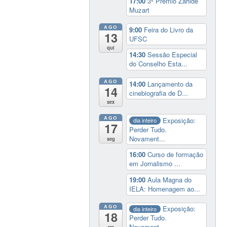
17:00
3º Prêmio Zahidé
Muzart
AGO
9:00
Feira do Livro da
13
UFSC
qui
14:30
Sessão Especial
do Conselho Esta...
AGO
14:00
Lançamento da
14
cinebiografia de D...
sex
AGO
Exposição:
dia inteiro
17
Perder Tudo.
Novament...
seg
16:00
Curso de formação
em Jornalismo ...
19:00
Aula Magna do
IELA: Homenagem ao...
AGO
Exposição:
dia inteiro
18
Perder Tudo.
Novament...