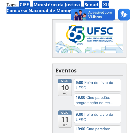
Tags:
CIEE
Ministério da Justiça
Senad
XII
Concurso Nacional de Monografias
Eventos
AGO
9:00
Feira do Livro da
10
UFSC
seg
19:00
Cine paredão:
programação de rec...
AGO
9:00
Feira do Livro da
11
UFSC
ter
19:00
Cine paredão: