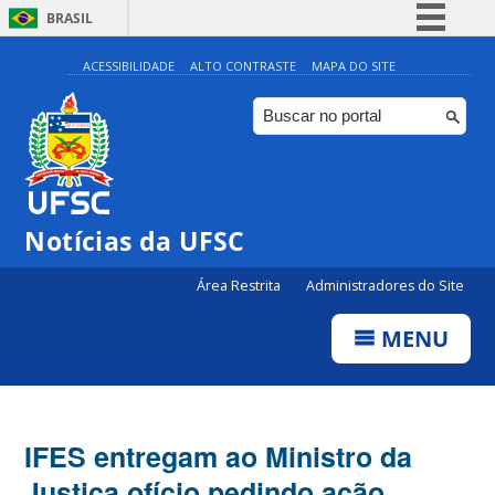
BRASIL
Simplifique!
ACESSIBILIDADE
ALTO CONTRASTE
MAPA DO SITE
Comunica BR
Participe
Acesso à informação
Legislação
Notícias da UFSC
Canais
Área Restrita
Administradores do Site
MENU
IFES entregam ao Ministro da
Justiça ofício pedindo ação