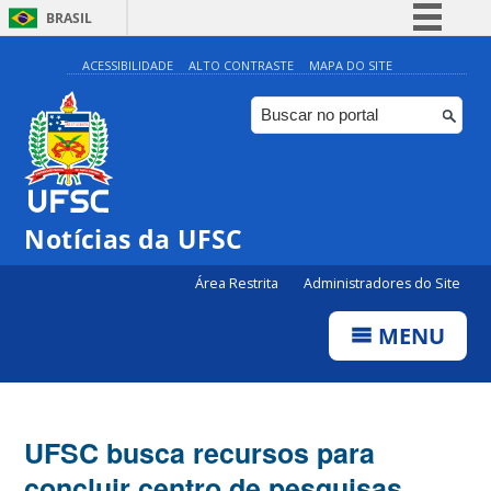
BRASIL
Simplifique!
ACESSIBILIDADE
ALTO CONTRASTE
MAPA DO SITE
Comunica BR
Participe
Acesso à informação
Legislação
Notícias da UFSC
Canais
Área Restrita
Administradores do Site
MENU
UFSC busca recursos para
concluir centro de pesquisas