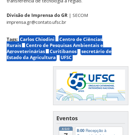
transferência de tecnologia à região.
Divisão de Imprensa do GR
| SECOM
imprensa.gr@contato.ufsc.br
Tags:
Carlos Chiodini
Centro de Ciências
Rurais
Centro de Pesquisas Ambientais e
Agroveterinárias
Curitibanos
secretário de
Estado da Agricultura
UFSC
Eventos
AGO
8:00
Recepção à