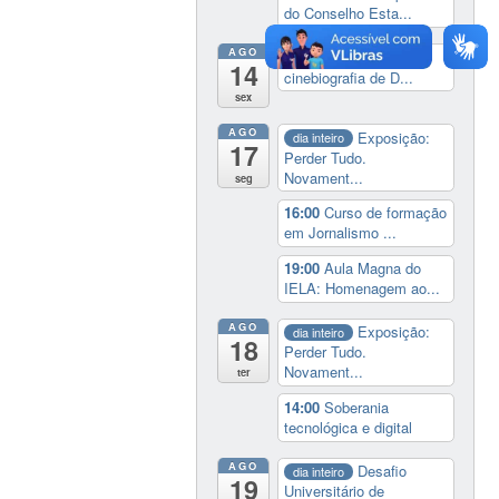
do Conselho Esta...
AGO
14:00
Lançamento da
14
cinebiografia de D...
sex
AGO
Exposição:
dia inteiro
17
Perder Tudo.
Novament...
seg
16:00
Curso de formação
em Jornalismo ...
19:00
Aula Magna do
IELA: Homenagem ao...
AGO
Exposição:
dia inteiro
18
Perder Tudo.
Novament...
ter
14:00
Soberania
tecnológica e digital
AGO
Desafio
dia inteiro
19
Universitário de