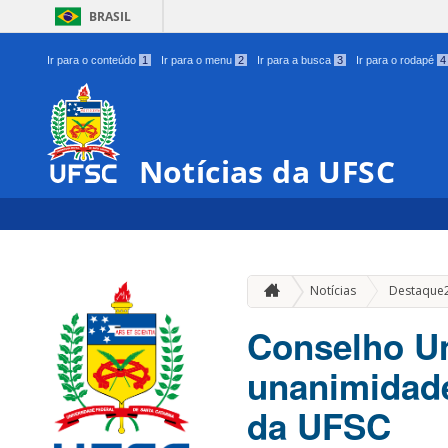
BRASIL
Ir para o conteúdo
1
Ir para o menu
2
Ir para a busca
3
Ir para o rodapé
4
Notícias da UFSC
Notícias
Destaque
Conselho Un
unanimidade
da UFSC