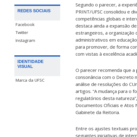
Segundo o parecer, a experiê
REDES SOCIAIS
PRINT/UFSC consolidou e dive
competências globais e inter
Facebook
destaca ainda a expansão de 
Twitter
estrangeiros, a organização 
administrativos em educação 
Instagram
para promover, de forma cont
com vistas à excelência acad
IDENTIDADE
VISUAL
O parecer recomenda que a 
consonância com o Decreto n
Marca da UFSC
análise de resoluções do CU
artigos. “A mudança para o f
regulatórios desta natureza”,
Documentos Oficiais e Atos N
Gabinete da Reitoria.
Entre os ajustes textuais pr
seguintes iniciativas de inter