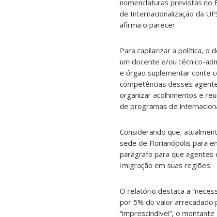
nomenclaturas previstas no E
de Internacionalização da UF
afirma o parecer.
Para capilarizar a política,
um docente e/ou técnico-admi
e órgão suplementar conte c
competências desses agentes,
organizar acolhimentos e reu
de programas de internacional
Considerando que, atualmente
sede de Florianópolis para e
parágrafo para que agentes 
Imigração em suas regiões.
O relatório destaca a “necess
por 5% do valor arrecadado p
“imprescindível”, o montant