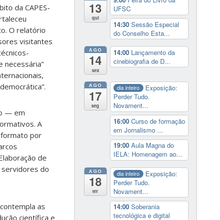
13
mbito da CAPES-
UFSC
rtaleceu
qui
14:30
Sessão Especial
o. O relatório
do Conselho Esta...
sores visitantes
AGO
14:00
Lançamento da
técnicos-
14
cinebiografia de D...
e necessária”
sex
ternacionais,
 democrática”.
AGO
Exposição:
dia inteiro
17
Perder Tudo.
Novament...
seg
xo — em
16:00
Curso de formação
ormativos. A
em Jornalismo ...
 formato por
19:00
Aula Magna do
arcos
IELA: Homenagem ao...
 Elaboração de
r servidores do
AGO
Exposição:
dia inteiro
18
Perder Tudo.
Novament...
ter
C contempla as
14:00
Soberania
tecnológica e digital
dução científica e