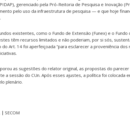
PIDAP), gerenciado pela Pró-Reitoria de Pesquisa e Inovação (Pr
mento pelo uso da infraestrutura de pesquisa — e que hoje finan
.
undos existentes, como o Fundo de Extensão (Funex) e o Fundo 
stes têm recursos limitados e não poderiam, por si sós, sustenta
o do Art. 14 foi aperfeiçoada “para esclarecer a proveniência dos
iciativas.
rporou as sugestões do relator original, as propostas do parecer
e a sessão do CUn. Após esses ajustes, a política foi colocada 
o plenário.
R |
SECOM