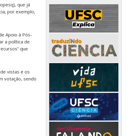
opesq), que já
cia, por exemplo,
de Apoio à Pós-
r a política de
 recursos” que
 de vistas e os
em votação, sendo