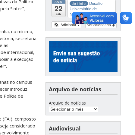
ivas da Política
AGO
Desafio
dia inteiro
22
ela Sinter”,
Universitário de
Nautide...
sáb
Adicionar
Ver calendário
enha, no mínimo,
itoria, secretaria
e as
e internacional,
poiar a execução
er”.
apenas no campus
Arquivo de notícias
ecer introduz
 Polícia de
Arquivo de notícias
ão (FAI), composto
 seja considerado
Audiovisual
esenvolvimento