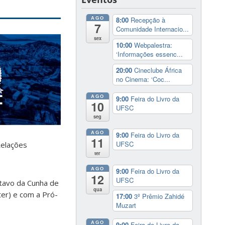
AGO
8:00
Recepção à
7
Comunidade Internacio...
sex
10:00
Webpalestra:
‘Informações essenc...
20:00
Cineclube África
no Cinema: ‘Coc...
AGO
9:00
Feira do Livro da
10
UFSC
seg
AGO
9:00
Feira do Livro da
11
UFSC
Relações
ter
AGO
9:00
Feira do Livro da
12
UFSC
stavo da Cunha de
qua
ter) e com a Pró-
17:00
3º Prêmio Zahidé
Muzart
AGO
9:00
Feira do Livro da