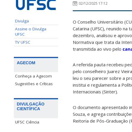
02/12/2025 17:12
Divulga
O Conselho Universitário (CU
Catarina (UFSC), reunido na t
Assine o Divulga
UFSC
dezembro, analisou e aprovo
Normativa que trata da Intern
TV UFSC
transmitida ao vivo pelo
can
AGECOM
A referida pauta recebeu ped
pelo conselheiro Juarez Viei
Conheça a Agecom
leu o seu parecer sobre a p
Sugestões e Críticas
institui e regulamenta a Polí
Internacionais (Sinter).
DIVULGAÇÃO
O documento apresentado inc
CIENTÍFICA
Souza, e agrega contribuiçõe
Reitoria de Pós-Graduação (
UFSC Ciência