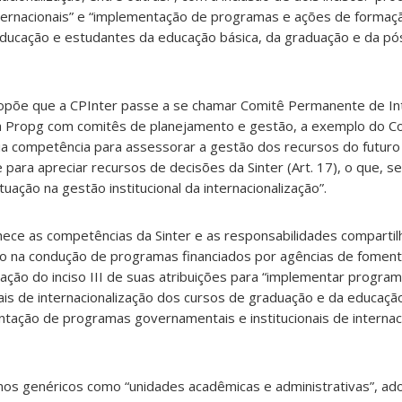
nternacionais” e “implementação de programas e ações de formaç
educação e estudantes da educação básica, da graduação e da p
opõe que a CPInter passe a se chamar Comitê Permanente de Int
da Propg com comitês de planejamento e gestão, a exemplo do C
 competência para assessorar a gestão dos recursos do futuro
 e para apreciar recursos de decisões da Sinter (Art. 17), o que, 
tuação na gestão institucional da internacionalização”.
hece as competências da Sinter e as responsabilidades comparti
o na condução de programas financiados por agências de fomento
ação do inciso III de suas atribuições para “implementar progra
is de internacionalização dos cursos de graduação e da educação 
mentação de programas governamentais e institucionais de internac
os genéricos como “unidades acadêmicas e administrativas”, ad