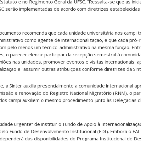
statuto e no Regimento Geral da UFSC. “Ressalta-se que as iniciat
SC serão implementadas de acordo com diretrizes estabelecidas p
 o documento recomenda que cada unidade universitária nos campi t
nistrativo como agente de internacionalização, e que cada pró-re
om pelo menos um técnico-administrativo na mesma função. Entr
 o parecer elenca: participar da recepção semestral à comunidad
niões nas unidades, promover eventos e visitas internacionais, a
ização e “assumir outras atribuições conforme diretrizes da Sint
, a Sinter auxilia presencialmente a comunidade internacional 
missão e renovação do Registro Nacional Migratório (RNM), o par
dos campi auxiliem o mesmo procedimento junto às Delegacias de
idade urgente” de instituir o Fundo de Apoio à Internacionalizaç
elo Fundo de Desenvolvimento Institucional (FDI). Embora o FAI
e dependerá das disponibilidades do Programa Institucional de D