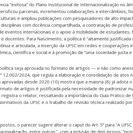
ncia “exitosa” do Plano Institucional de Internacionalização no â
rsificou parcerias, incrementou colaborações e intercâmbios, fo
culturais e ampliou publicações com pesquisadores de alto impact
disciplinas com docência compartilhada, a contratação de profes
de eventos internacionais e o apoio à mobilidade de estudantes, 
e docentes. Para Nascimento, a política é “altamente justificada 
ínua e articulada, a inserção da UFSC em redes e cooperações in
êmica, científica e social e à promoção de “uma sociedade justa e
política seja aprovada no formato de artigos — e não como ane
º 12.002/2024, que regula a elaboração e consolidação de atos n
n aprovadas desde 2020 (10) mostra que a maioria (8) já adota o
ormato de artigos é justificada pela necessidade de padronizar m
 registra o relator, ressaltando a importância do Guia Prático de
ormativos da UFSC e o trabalho de revisão técnica realizado po
opostos, o parecer sugere alterar o caput do Art. 5º para “A UFS
nacionalização, entre outras:”, com a inclusão de dois incisos: “pro