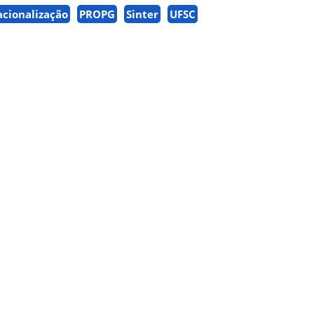
acionalização
PROPG
Sinter
UFSC