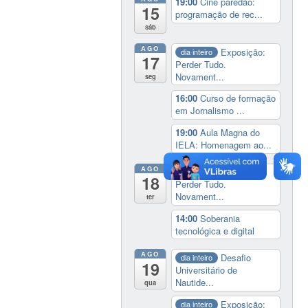
19:00
Cine paredão:
15
programação de rec...
sáb
AGO
Exposição:
dia inteiro
17
Perder Tudo.
Novament...
seg
16:00
Curso de formação
em Jornalismo ...
19:00
Aula Magna do
IELA: Homenagem ao...
AGO
Exposição:
dia inteiro
18
Perder Tudo.
Novament...
ter
14:00
Soberania
tecnológica e digital
AGO
Desafio
dia inteiro
19
Universitário de
Nautide...
qua
Exposição:
dia inteiro