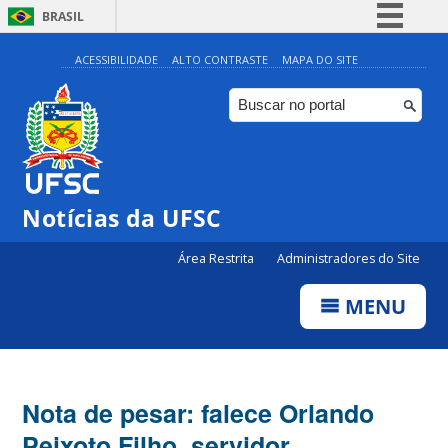
BRASIL
Simplifique!
ACESSIBILIDADE
ALTO CONTRASTE
MAPA DO SITE
Comunica BR
Participe
Acesso à informação
Legislação
Notícias da UFSC
Canais
Área Restrita
Administradores do Site
MENU
Nota de pesar: falece Orlando
Peixoto Filho, servidor