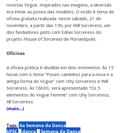
revistas Vogue. Inspirados nas imagens, a diversão
era imitar as poses das modelos. O estilo é tema de
oficina gratuita realizada neste sábado, 21 de
novembro, a partir das 15h, por Will Sorceress, um
dos fundadores junto com Ednei Sorceress do
projeto
House of Sorceress
de Florianópolis.
Oficinas
A oficina prática é dividida em dois momentos. Às 15
horas com o tema “Poses: caminhos para a nova e a
antiga forma do Vogue” com Izhy Sorceress e Will
Sorceress. Às 16h30, será apresentado “Os 5
elementos do Vogue Femme” com Izhy Sorceress,
All Sorceress.
(mais…)
Tags:
6a Semana da Dança
UFSC
dança
Semana da Dança