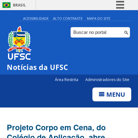
BRASIL
Simplifique!
ACESSIBILIDADE
ALTO CONTRASTE
MAPA DO SITE
Comunica BR
Participe
Acesso à informação
Legislação
Notícias da UFSC
Canais
Área Restrita
Administradores do Site
MENU
Projeto Corpo em Cena, do
Colégio de Aplicação, abre