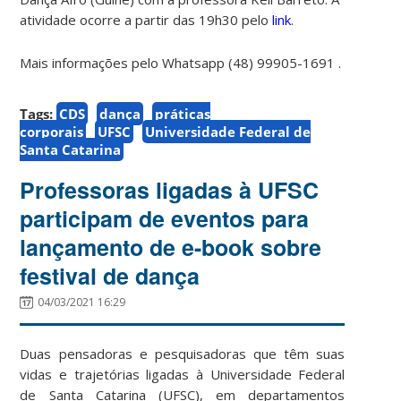
atividade ocorre a partir da
s 19h30 pelo
link
.
Mais informações pelo Whatsapp
(48) 99905-1691 .
Tags:
CDS
dança
práticas
corporais
UFSC
Universidade Federal de
Santa Catarina
Professoras ligadas à UFSC
participam de eventos para
lançamento de e-book sobre
festival de dança
04/03/2021 16:29
Duas pensadoras e pesquisadoras que têm suas
vidas e trajetórias ligadas à Universidade Federal
de Santa Catarina (UFSC), em departamentos