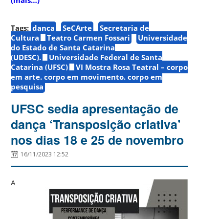
Tags:
dança
SeCArte
Secretaria de
Cultura
Teatro Carmen Fossari
Universidade
do Estado de Santa Catarina
(UDESC).
Universidade Federal de Santa
Catarina (UFSC)
VI Mostra Rosa Teatral – corpo
em arte. corpo em movimento. corpo em
pesquisa
UFSC sedia apresentação de
dança ‘Transposição criativa’
nos dias 18 e 25 de novembro
16/11/2023 12:52
A