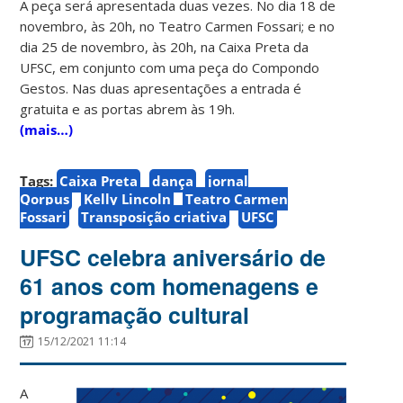
A peça será apresentada duas vezes. No dia 18 de
novembro, às 20h, no Teatro Carmen Fossari; e no
dia 25 de novembro, às 20h, na Caixa Preta da
UFSC, em conjunto com uma peça do Compondo
Gestos. Nas duas apresentações a entrada é
gratuita e as portas abrem às 19h.
(mais…)
Tags:
Caixa Preta
dança
jornal
Qorpus
Kelly Lincoln
Teatro Carmen
Fossari
Transposição criativa
UFSC
UFSC celebra aniversário de
61 anos com homenagens e
programação cultural
15/12/2021 11:14
A