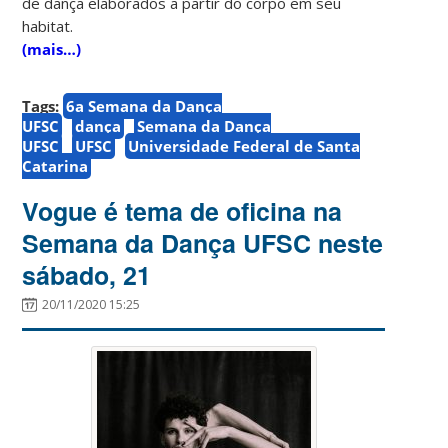
de dança elaborados a partir do corpo em seu
habitat.
(mais…)
Tags:
6a Semana da Dança
UFSC
dança
Semana da Dança
UFSC
UFSC
Universidade Federal de Santa
Catarina
Vogue é tema de oficina na
Semana da Dança UFSC neste
sábado, 21
20/11/2020 15:25