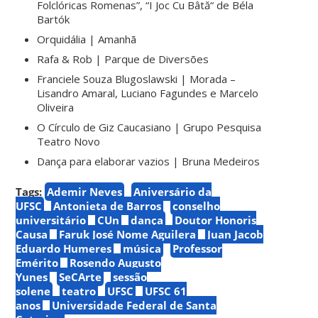
Folclóricas Romenas”, “I Joc Cu Bâtă“ de Béla
Bartók
Orquidália | Amanhã
Rafa & Rob | Parque de Diversões
Franciele Souza Blugoslawski | Morada –
Lisandro Amaral, Luciano Fagundes e Marcelo
Oliveira
O Círculo de Giz Caucasiano | Grupo Pesquisa
Teatro Novo
Dança para elaborar vazios | Bruna Medeiros
Tags:
Ademir Neves
Aniversário da
UFSC
Antonieta de Barros
conselho
universitário
CUn
dança
Doutor Honoris
Causa
Faruk José Nome Aguilera
Juan Jacob
Eduardo Humeres
música
Professor
Emérito
Rosendo Augusto
Yunes
SeCArte
sessão
solene
teatro
UFSC
UFSC 61
anos
Universidade Federal de Santa