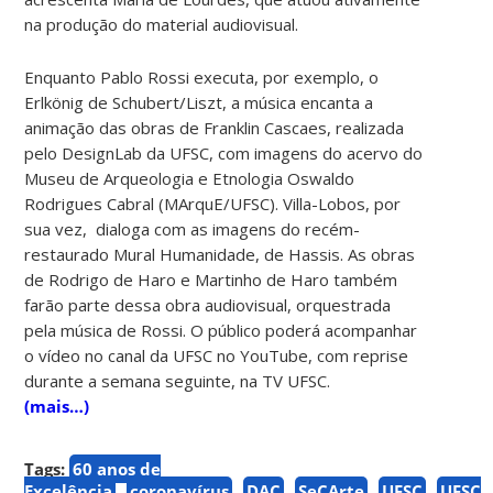
na produção do material audiovisual.
Enquanto Pablo Rossi executa, por exemplo, o
Erlkönig de Schubert/Liszt, a música encanta a
animação das obras de Franklin Cascaes, realizada
pelo DesignLab da UFSC, com imagens do acervo do
Museu de Arqueologia e Etnologia Oswaldo
Rodrigues Cabral (MArquE/UFSC). Villa-Lobos, por
sua vez, dialoga com as imagens do recém-
restaurado Mural Humanidade, de Hassis. As obras
de Rodrigo de Haro e Martinho de Haro também
farão parte dessa obra audiovisual, orquestrada
pela música de Rossi. O público poderá acompanhar
o vídeo no canal da UFSC no YouTube, com reprise
durante a semana seguinte, na TV UFSC.
(mais…)
Tags:
60 anos de
Excelência
coronavírus
DAC
SeCArte
UFSC
UFSC