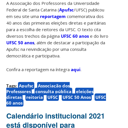
A Associação dos Professores da Universidade
Federal de Santa Catarina (
Apufsc
/UFSC) publicou
em seu site uma
reportagem
comemorativa dos
40 anos das primeiras eleições diretas e paritárias
para a escolha de reitores da UFSC. O texto cita
diversos trechos da página
UFSC 60 anos
e do livro
UFSC 50 anos
, além de destacar a participação da
Apufsc na reivindicação por uma consulta
democrática e participativa.
Confira a reportagem na íntegra
aqui
.
Tags:
Apufsc
Associação dos
Professores
consulta pública
eleições
diretas
reitoria
UFSC
UFSC 50 Anos
UFSC
60 anos
Calendário institucional 2021
está disponível para