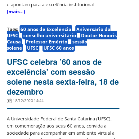
e apontam para a excelência institucional.
(mais…)
Tags:
60 anos de Excelência
Aniversário da
UFSC
conselho universitário
Doutor Honoris
Causa
Professor Emérito
sessão
solene
UFSC
UFSC 60 anos
UFSC celebra ’60 anos de
excelência’ com sessão
solene nesta sexta-feira, 18 de
dezembro
18/12/2020 14:44
A Universidade Federal de Santa Catarina (UFSC),
em comemoração aos seus 60 anos, convida a
sociedade para acompanhar em ambiente virtual a