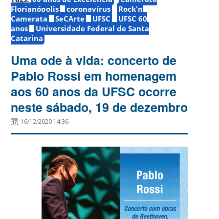
Florianópolis
coronavírus
Rock'n
Camerata
SeCArte
UFSC
UFSC 60
anos
Universidade Federal de Santa
Catarina
Uma ode à vida: concerto de
Pablo Rossi em homenagem
aos 60 anos da UFSC ocorre
neste sábado, 19 de dezembro
16/12/2020 14:36