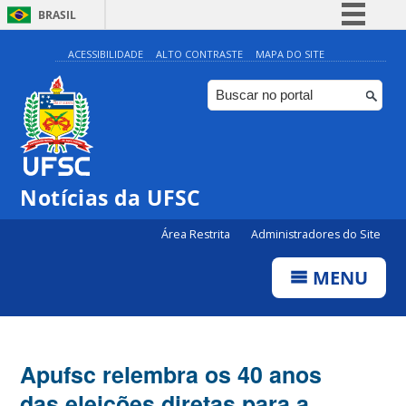
BRASIL
Simplifique!
ACESSIBILIDADE
ALTO CONTRASTE
MAPA DO SITE
Comunica BR
Participe
Acesso à informação
Legislação
Notícias da UFSC
Canais
Área Restrita
Administradores do Site
MENU
Apufsc relembra os 40 anos
das eleições diretas para a