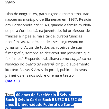
Sylvio.
Filho de imigrantes, pai húngaro e mãe alemã, Back
nasceu no município de Blumenau em 1937. Residiu
em Florianópolis até 1940, quando a família mudou-
se para Curitiba. Lá, na juventude, foi professor de
francês e inglês e, mais tarde, cursou Ciências
Econômicas. Na década de 1950, ingressou no
jornalismo. Autor de todos os roteiros de sua
filmografia, sempre se declarou “um jornalista que
faz filmes”. Enquanto trabalhava como
copydesk
na
redação do
Diário do Paraná
, dirigiu o suplemento
literário
Letras & Artes
do jornal, publicando seus
primeiros ensaios sobre cinema e teatro.
(mais…)
Tags:
60 anos de Excelência
Sylvio
Back
Sylvio Carlos Back
UFSC
UFSC 60
anos
Universidade Federal de Santa