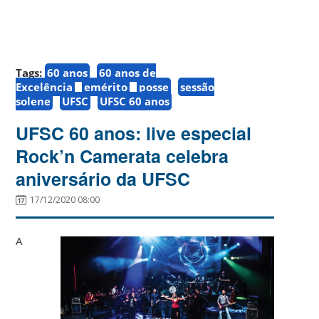
Tags:
60 anos
60 anos de
Excelência
emérito
posse
sessão
solene
UFSC
UFSC 60 anos
UFSC 60 anos: live especial
Rock’n Camerata celebra
aniversário da UFSC
17/12/2020 08:00
A