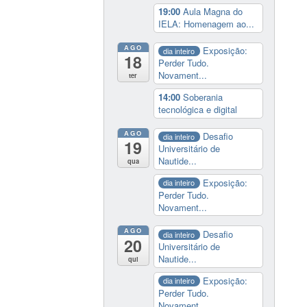
19:00
Aula Magna do
IELA: Homenagem ao...
AGO
Exposição:
dia inteiro
18
Perder Tudo.
Novament...
ter
14:00
Soberania
tecnológica e digital
AGO
Desafio
dia inteiro
19
Universitário de
Nautide...
qua
Exposição:
dia inteiro
Perder Tudo.
Novament...
AGO
Desafio
dia inteiro
20
Universitário de
Nautide...
qui
Exposição:
dia inteiro
Perder Tudo.
Novament...