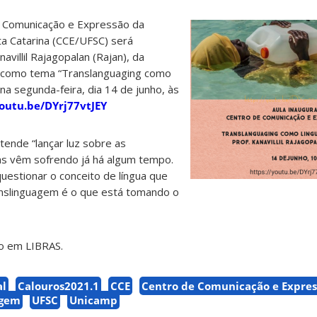
de Comunicação e Expressão da
ta Catarina (CCE/UFSC) será
avillil Rajagopalan (Rajan), da
 como tema “Translanguaging como
na segunda-feira, dia 14 de junho, às
youtu.be/DYrj77vtJEY
ende “lançar luz sobre as
as vêm sofrendo já há algum tempo.
estionar o conceito de língua que
nslinguagem é o que está tomando o
ão em LIBRAS.
al
Calouros2021.1
CCE
Centro de Comunicação e Expre
agem
UFSC
Unicamp