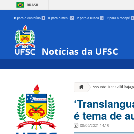
BRASIL
Ir para o conteúdo
1
Ir para o menu
2
Ir para a busca
3
Ir para o rodapé
4
Notícias da UFSC
Assunto: Kanavillil Raja
‘Translangu
é tema de a
08/06/2021 14:19