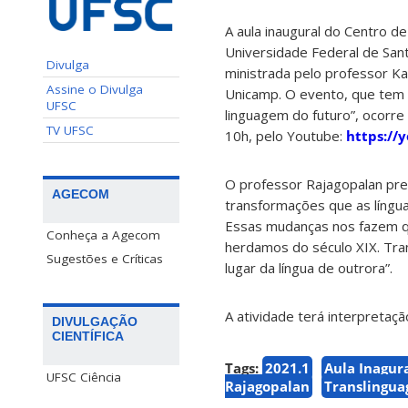
A aula inaugural do Centro 
Universidade Federal de San
Divulga
ministrada pelo professor Kan
Assine o Divulga
Unicamp. O evento, que tem
UFSC
linguagem do futuro”, ocorre 
TV UFSC
10h, pelo Youtube:
https://
O professor Rajagopalan pret
AGECOM
transformações que as língu
Essas mudanças nos fazem qu
Conheça a Agecom
herdamos do século XIX. Tra
Sugestões e Críticas
lugar da língua de outrora”.
A atividade terá interpretaç
DIVULGAÇÃO
CIENTÍFICA
Tags:
2021.1
Aula Inagur
UFSC Ciência
Rajagopalan
Translingu