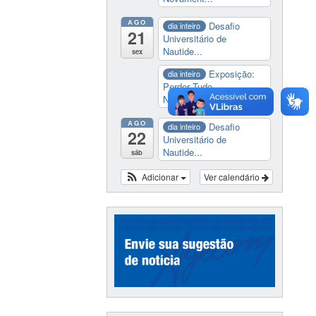
AGO
Desafio
dia inteiro
21
Universitário de
Nautide...
sex
Exposição:
dia inteiro
Perder Tudo.
Novament...
AGO
Desafio
dia inteiro
22
Universitário de
Nautide...
sáb
Adicionar
Ver calendário