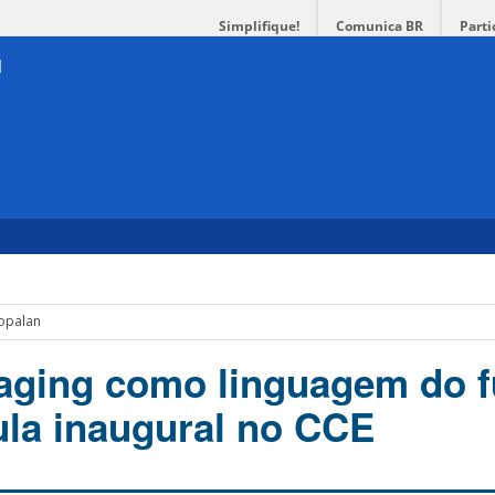
Simplifique!
Comunica BR
Parti
gopalan
aging como linguagem do f
ula inaugural no CCE