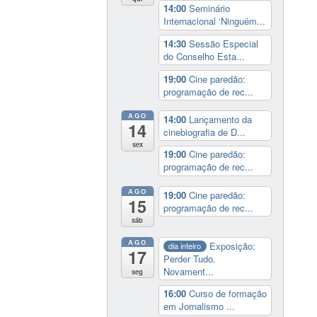
14:00
Seminário
Internacional ‘Ninguém...
14:30
Sessão Especial
do Conselho Esta...
19:00
Cine paredão:
programação de rec...
AGO
14:00
Lançamento da
14
cinebiografia de D...
sex
19:00
Cine paredão:
programação de rec...
AGO
19:00
Cine paredão:
15
programação de rec...
sáb
AGO
Exposição:
dia inteiro
17
Perder Tudo.
Novament...
seg
16:00
Curso de formação
em Jornalismo ...