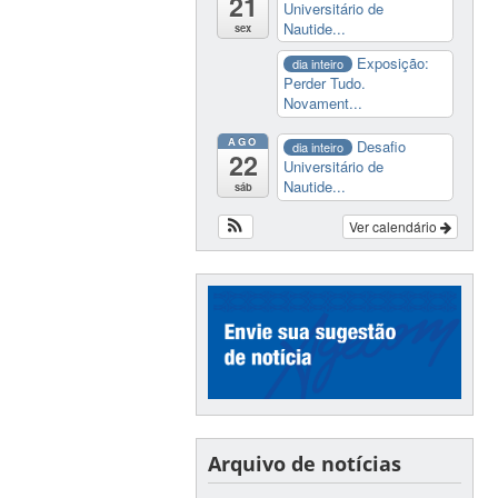
21
Universitário de
Nautide...
sex
Exposição:
dia inteiro
Perder Tudo.
Novament...
AGO
Desafio
dia inteiro
22
Universitário de
Nautide...
sáb
Ver calendário
Arquivo de notícias