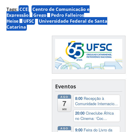
Tags:
CCE
Centro de Comunicação e
Expressão
Grego
Pedro Falleiros
Heise
UFSC
Universidade Federal de Santa
Catarina
Eventos
AGO
8:00
Recepção à
7
Comunidade Internacio...
sex
20:00
Cineclube África
no Cinema: ‘Coc...
AGO
9:00
Feira do Livro da