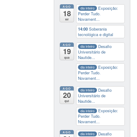
AGO
Exposição:
dia inteiro
18
Perder Tudo.
Novament...
ter
14:00
Soberania
tecnológica e digital
AGO
Desafio
dia inteiro
19
Universitário de
Nautide...
qua
Exposição:
dia inteiro
Perder Tudo.
Novament...
AGO
Desafio
dia inteiro
20
Universitário de
Nautide...
qui
Exposição:
dia inteiro
Perder Tudo.
Novament...
AGO
Desafio
dia inteiro