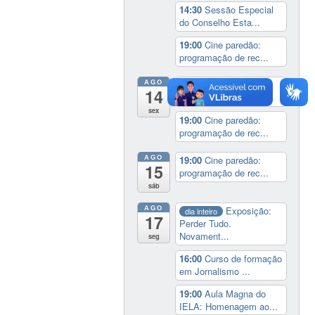
14:30
Sessão Especial
do Conselho Esta...
19:00
Cine paredão:
programação de rec...
AGO
14:00
Lançamento da
14
cinebiografia de D...
sex
19:00
Cine paredão:
programação de rec...
AGO
19:00
Cine paredão:
15
programação de rec...
sáb
AGO
Exposição:
dia inteiro
17
Perder Tudo.
Novament...
seg
16:00
Curso de formação
em Jornalismo ...
19:00
Aula Magna do
IELA: Homenagem ao...