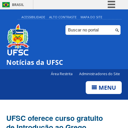
BRASIL
Simplifique!
ACESSIBILIDADE
ALTO CONTRASTE
MAPA DO SITE
Comunica BR
Participe
Acesso à informação
Legislação
Notícias da UFSC
Canais
Área Restrita
Administradores do Site
MENU
UFSC oferece curso gratuito
de Introdução ao Grego