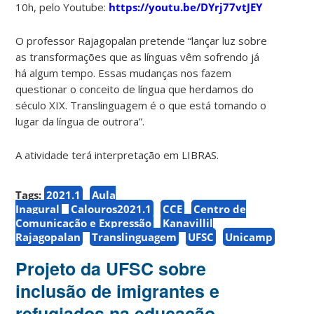
10h, pelo Youtube:
https://youtu.be/DYrj77vtJEY
O professor Rajagopalan pretende “lançar luz sobre
as transformações que as línguas vêm sofrendo já
há algum tempo. Essas mudanças nos fazem
questionar o conceito de língua que herdamos do
século XIX. Translinguagem é o que está tomando o
lugar da língua de outrora”.
A atividade terá interpretação em LIBRAS.
Tags:
2021.1
Aula
Inagural
Calouros2021.1
CCE
Centro de
Comunicação e Expressão
Kanavillil
Rajagopalan
Translinguagem
UFSC
Unicamp
Projeto da UFSC sobre
inclusão de imigrantes e
refugiados na educação