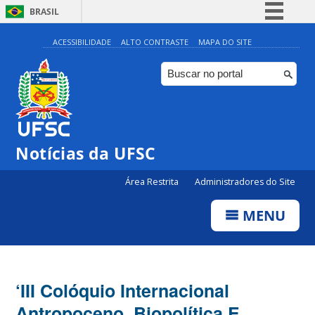
BRASIL
Simplifique!
ACESSIBILIDADE
ALTO CONTRASTE
MAPA DO SITE
Comunica BR
Participe
Acesso à informação
Legislação
Notícias da UFSC
Canais
Área Restrita
Administradores do Site
MENU
‘III Colóquio Internacional
Antropoceno, Biopolítica E