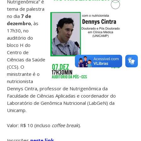
Nutrigenômica” é
tema de palestra
no dia
7 de
dezembro
, às
17h30, no
auditório do
bloco H do
Centro de
Ciências da Saúde
(CCS). O
ministrante é o
nutricionista
Dennys Cintra, professor de Nutrigenômica da
Faculdade de Ciências Aplicadas e coordenador do
Laboratório de Genômica Nutricional (LabGeN) da
Unicamp.
Valor: R$ 10 (incluso
coffee break
).
Inscrições
neste link
.