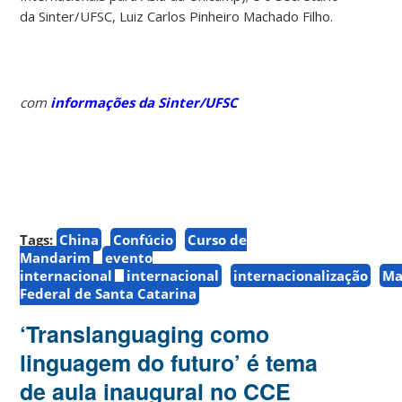
da Sinter/UFSC, Luiz Carlos Pinheiro Machado Filho.
com
informações da Sinter/UFSC
Tags:
China
Confúcio
Curso de
Mandarim
evento
internacional
internacional
internacionalização
Ma
Federal de Santa Catarina
‘Translanguaging como
linguagem do futuro’ é tema
de aula inaugural no CCE