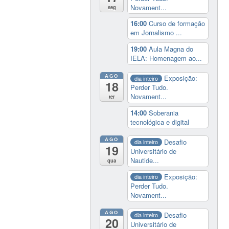
Novament...
seg
16:00
Curso de formação
em Jornalismo ...
19:00
Aula Magna do
IELA: Homenagem ao...
AGO
Exposição:
dia inteiro
18
Perder Tudo.
Novament...
ter
14:00
Soberania
tecnológica e digital
AGO
Desafio
dia inteiro
19
Universitário de
Nautide...
qua
Exposição:
dia inteiro
Perder Tudo.
Novament...
AGO
Desafio
dia inteiro
20
Universitário de