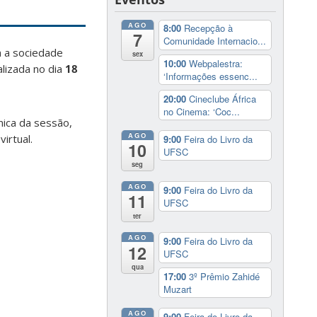
AGO
8:00
Recepção à
7
Comunidade Internacio...
a a sociedade
sex
10:00
Webpalestra:
lizada no dia
18
‘Informações essenc...
20:00
Cineclube África
no Cinema: ‘Coc...
mica da sessão,
AGO
irtual.
9:00
Feira do Livro da
10
UFSC
seg
AGO
9:00
Feira do Livro da
11
UFSC
ter
AGO
9:00
Feira do Livro da
12
UFSC
qua
17:00
3º Prêmio Zahidé
Muzart
AGO
9:00
Feira do Livro da