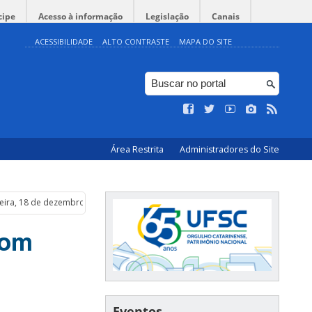
cipe
Acesso à informação
Legislação
Canais
ACESSIBILIDADE
ALTO CONTRASTE
MAPA DO SITE
Área Restrita
Administradores do Site
feira, 18 de dezembro
com
Eventos