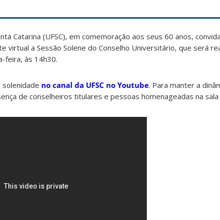
anta Catarina (UFSC), em comemoração aos seus 60 anos, convid
virtual a Sessão Solene do Conselho Universitário, que será rea
a-feira, às 14h30.
 solenidade
no canal da UFSC no Youtube
. Para manter a dinâ
ença de conselheiros titulares e pessoas homenageadas na sala v