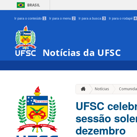
BRASIL
Ir para o conteúdo
1
Ir para o menu
2
Ir para a busca
3
Ir para o rodapé
4
Notícias da UFSC
Notícias
Comunida
UFSC celebr
sessão solen
dezembro