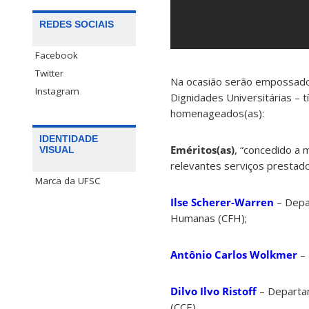
REDES SOCIAIS
Facebook
Twitter
Na ocasião serão empossados
Instagram
Dignidades Universitárias – t
homenageados(as):
IDENTIDADE
Eméritos(as)
, “concedido a 
VISUAL
relevantes serviços prestados
Marca da UFSC
Ilse Scherer-Warren
– Depar
Humanas (CFH);
Antônio Carlos Wolkmer
– 
Dilvo Ilvo Ristoff
– Departam
(CCE).