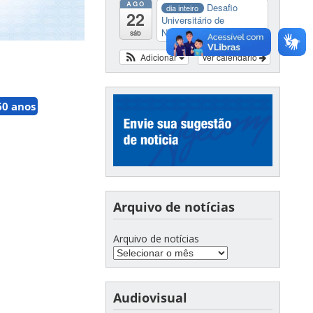
AGO
Desafio
dia inteiro
22
Universitário de
Nautide...
sáb
Adicionar
Ver calendário
60 anos
Arquivo de notícias
Arquivo de notícias
Audiovisual