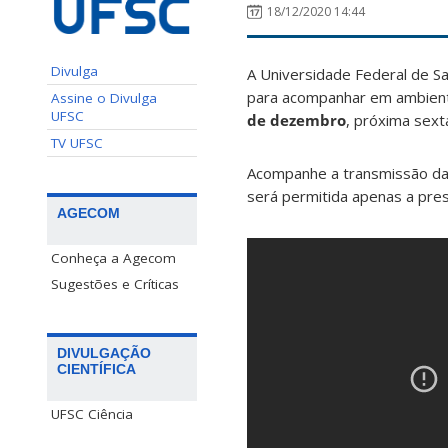
18/12/2020 14:44
Divulga
A Universidade Federal de S
para acompanhar em ambiente 
Assine o Divulga
UFSC
de dezembro
, próxima sext
TV UFSC
Acompanhe a transmissão da
será permitida apenas a pres
AGECOM
Conheça a Agecom
Sugestões e Críticas
DIVULGAÇÃO
CIENTÍFICA
UFSC Ciência