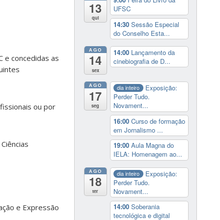
13
UFSC
qui
14:30
Sessão Especial
do Conselho Esta...
AGO
14:00
Lançamento da
14
C e concedidas as
cinebiografia de D...
uintes
sex
AGO
Exposição:
dia inteiro
17
Perder Tudo.
Novament...
issionais ou por
seg
16:00
Curso de formação
em Jornalismo ...
 Ciências
19:00
Aula Magna do
IELA: Homenagem ao...
AGO
Exposição:
dia inteiro
18
Perder Tudo.
Novament...
ter
14:00
Soberania
cação e Expressão
tecnológica e digital