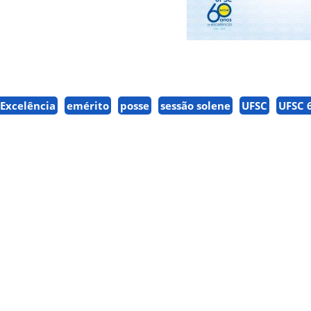
 Excelência
emérito
posse
sessão solene
UFSC
UFSC 