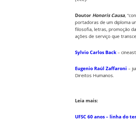
Doutor
Honoris Causa
, “co
portadoras de um diploma un
filosofia, letras, promoção d
ações de serviço que transce
Sylvio Carlos Back
– cineast
Eugenio Raúl Zaffaroni
–
j
Direitos Humanos.
Leia mais:
UFSC 60 anos – linha do t