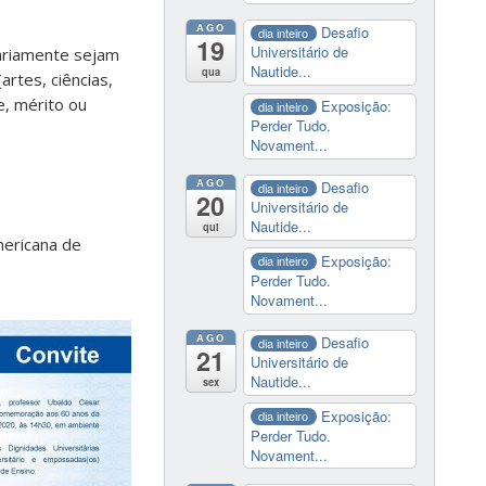
AGO
Desafio
dia inteiro
19
Universitário de
ariamente sejam
Nautide...
qua
rtes, ciências,
e, mérito ou
Exposição:
dia inteiro
Perder Tudo.
Novament...
AGO
Desafio
dia inteiro
20
Universitário de
Nautide...
qui
mericana de
Exposição:
dia inteiro
Perder Tudo.
Novament...
AGO
Desafio
dia inteiro
21
Universitário de
Nautide...
sex
Exposição:
dia inteiro
Perder Tudo.
Novament...