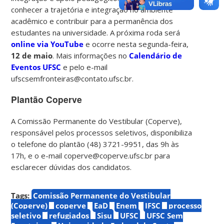
conhecer a trajetória e integração no ambiente
acadêmico e contribuir para a permanência dos
estudantes na universidade. A próxima roda será
online via YouTube
e ocorre nesta segunda-feira,
12 de maio
. Mais informações no
Calendário de
Eventos UFSC
e pelo e-mail
ufscsemfronteiras@contato.ufsc.br.
Plantão Coperve
A Comissão Permanente do Vestibular (Coperve),
responsável pelos processos seletivos, disponibiliza
o telefone do plantão (48) 3721-9951, das 9h às
17h, e o e-mail coperve@coperve.ufsc.br para
esclarecer dúvidas dos candidatos.
Tags:
Comissão Permanente do Vestibular
(Coperve)
coperve
EaD
Enem
IFSC
processo
seletivo
refugiados
Sisu
UFSC
UFSC Sem