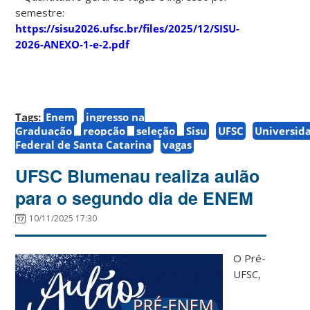
semestre:
https://sisu2026.ufsc.br/files/2025/12/SISU-
2026-ANEXO-1-e-2.pdf
Tags:
Enem
ingresso na
Graduação
reopção
seleção
Sisu
UFSC
Universid
Federal de Santa Catarina
vagas
UFSC Blumenau realiza aulão
para o segundo dia de ENEM
10/11/2025 17:30
O Pré-
UFSC,