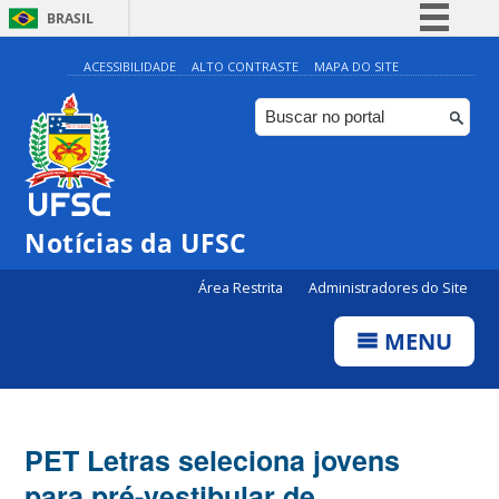
BRASIL
Simplifique!
ACESSIBILIDADE
ALTO CONTRASTE
MAPA DO SITE
Comunica BR
Participe
Acesso à informação
Legislação
Notícias da UFSC
Canais
Área Restrita
Administradores do Site
MENU
PET Letras seleciona jovens
para pré-vestibular de