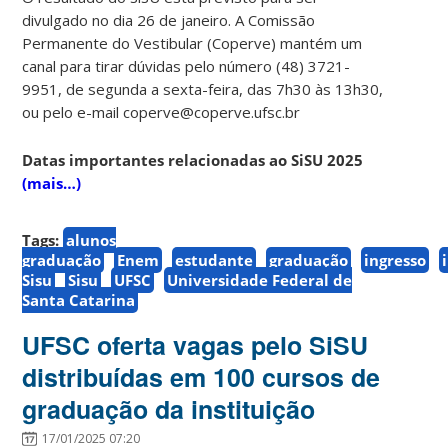
divulgado no dia 26 de janeiro. A Comissão
Permanente do Vestibular (Coperve) mantém um
canal para tirar dúvidas pelo número (48) 3721-
9951, de segunda a sexta-feira, das 7h30 às 13h30,
ou pelo e-mail coperve@coperve.ufsc.br
Datas importantes relacionadas ao SiSU 2025
(mais…)
Tags:
alunos
graduação
Enem
estudante
graduação
ingresso
Sisu
Sisu
UFSC
Universidade Federal de
Santa Catarina
UFSC oferta vagas pelo SiSU
distribuídas em 100 cursos de
graduação da instituição
17/01/2025 07:20