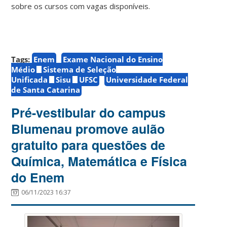
sobre os cursos com vagas disponíveis.
Tags:
Enem
Exame Nacional do Ensino
Médio
Sistema de Seleção
Unificada
Sisu
UFSC
Universidade Federal
de Santa Catarina
Pré-vestibular do campus
Blumenau promove aulão
gratuito para questões de
Química, Matemática e Física
do Enem
06/11/2023 16:37