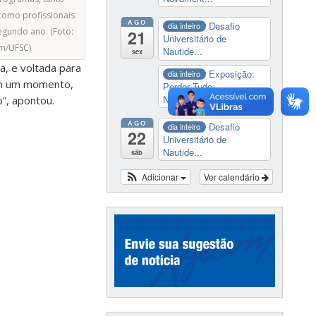
como profissionais
AGO
Desafio
dia inteiro
gundo ano. (Foto:
21
Universitário de
om/UFSC)
Nautide...
sex
, e voltada para
Exposição:
dia inteiro
 em um momento,
Perder Tudo.
Novament...
”, apontou.
AGO
Desafio
dia inteiro
22
Universitário de
Nautide...
sáb
Adicionar
Ver calendário