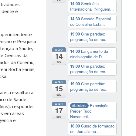
14:00
Seminário
tividades
Internacional ‘Ninguém...
sidente é
14:30
Sessão Especial
do Conselho Esta...
19:00
Cine paredão:
superintendente
programação de rec...
Ensino e Pesquisa
Atenção à Saúde,
AGO
14:00
Lançamento da
14
de Ciências da
cinebiografia de D...
nador da Coremu,
sex
19:00
Cine paredão:
eni Rocha Farias;
programação de rec...
osa.
AGO
19:00
Cine paredão:
15
programação de rec...
ris, ressaltou a
sáb
ico de Saúde
AGO
Exposição:
dia inteiro
Rims), responder
17
Perder Tudo.
res em áreas
Novament...
seg
gência e
16:00
Curso de formação
em Jornalismo ...