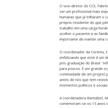
O vice-diretor do CCS, Fabr
ser um profissional mais exp
humanas que já trilharam o c
próprio residente do que pe
trabalho em uma carga horári
acolher o paciente e as famí
importante de manter uma conv
O coordenador da Coremu, Ca
enfatizando que este é um 
pós-graduação do Brasil. “In
para poucos. É um grande org
continuidade de um projeto p
antes de nós que tem resist
momentos políticos e sociais 
A coordenadora Remultisf, M
comemoram-se os 15 anos da