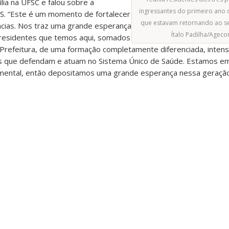
ia na UFSC e falou sobre a
ingressantes do primeiro ano 
US. “Este é um momento de fortalecer
que estavam retornando ao se
ncias. Nos traz uma grande esperança
Ítalo Padilha/Agec
residentes que temos aqui, somados
Prefeitura, de uma formação completamente diferenciada, intensa
nais que defendam e atuam no Sistema Único de Saúde. Estamos
amental, então depositamos uma grande esperança nessa geração