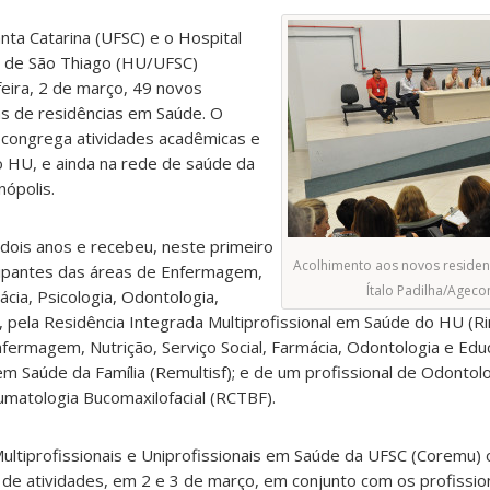
nta Catarina (UFSC) e o Hospital
ni de São Thiago (HU/UFSC)
feira, 2 de março, 49 novos
s de residências em Saúde. O
congrega atividades acadêmicas e
o HU, e ainda na rede de saúde da
nópolis.
ois anos e recebeu, neste primeiro
Acolhimento aos novos residen
cipantes das áreas de Enfermagem,
Ítalo Padilha/Agec
ácia, Psicologia, Odontologia,
a, pela Residência Integrada Multiprofissional em Saúde do HU (R
nfermagem, Nutrição, Serviço Social, Farmácia, Odontologia e Educ
em Saúde da Família (Remultisf); e de um profissional de Odontolo
umatologia Bucomaxilofacial (RCTBF).
ltiprofissionais e Uniprofissionais em Saúde da UFSC (Coremu) 
 de atividades, em 2 e 3 de março, em conjunto com os profissio