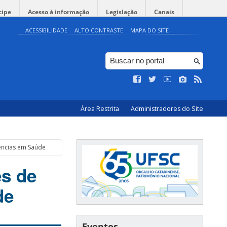
cipe
Acesso à informação
Legislação
Canais
ACESSIBILIDADE
ALTO CONTRASTE
MAPA DO SITE
Área Restrita
Administradores do Site
ências em Saúde
s de
de
Eventos