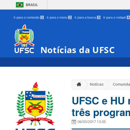
BRASIL
Ir para o conteúdo
1
Ir para o menu
2
Ir para a busca
3
Ir para o rodapé
4
Notícias da UFSC
Notícias
Comunida
UFSC e HU r
três progra
06/03/2017 13:05