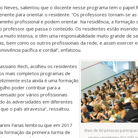
ício Neves, salientou que o docente nesse programa tem o papel 
eriente para orientar o residente. “Os professores tornam-se as
aminho profissional e podem orientar. Na residência, a formação 
lo professor que passa o conteúdo. Os residentes estão inserid
a muito intensa, e têm uma responsabilidade muito grande de ser
lias, bem como os outros profissionais da rede, e assim exercer 
ivência pacífica e cordial”, enfatizou.
ssiano Rech, acolheu os residentes
dos mais completos programas de
felizmente esta ainda é uma formação
ulho poder contribuir para a
ensado por vários profissionais
ido às adversidades em diferentes
que o país atravessa”, ressaltou.
areni Farias lembrou que em 2017
Mais de 60 pessoas participa
 formação da primeira turma de
reuniu residentes dos três 