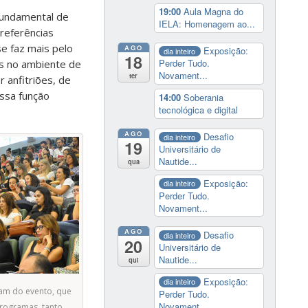
19:00
Aula Magna do
fundamental de
IELA: Homenagem ao...
 referências
se faz mais pelo
AGO
Exposição:
dia inteiro
18
Perder Tudo.
os no ambiente de
Novament...
ter
 anfitriões, de
essa função
14:00
Soberania
tecnológica e digital
AGO
Desafio
dia inteiro
19
Universitário de
Nautide...
qua
Exposição:
dia inteiro
Perder Tudo.
Novament...
AGO
Desafio
dia inteiro
20
Universitário de
Nautide...
qui
Exposição:
dia inteiro
ram do evento, que
Perder Tudo.
Novament...
programas, tanto