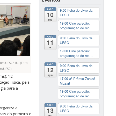
AGO
9:00
Feira do Livro da
10
UFSC
seg
19:00
Cine paredão:
programação de rec...
AGO
9:00
Feira do Livro da
11
UFSC
ter
19:00
Cine paredão:
programação de rec...
tes UFSC/HU. (Foto:
AGO
9:00
Feira do Livro da
12
om/UFSC)
UFSC
qua
ims); 12
17:00
3º Prêmio Zahidé
ação Física, pela
Muzart
gia para a
19:00
Cine paredão:
programação de rec...
AGO
9:00
Feira do Livro da
organiza a
13
UFSC
nais do primeiro e
qui