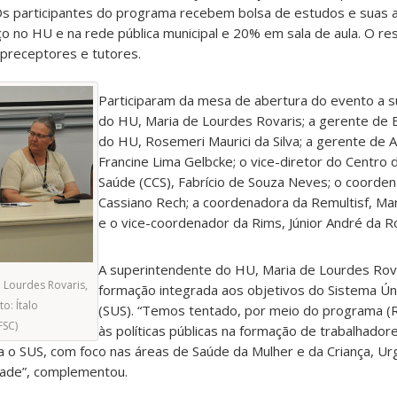
Os participantes do programa recebem bolsa de estudos e suas a
 no HU e na rede pública municipal e 20% em sala de aula. O re
preceptores e tutores.
Participaram da mesa de abertura do evento a 
do HU, Maria de Lourdes Rovaris; a gerente de 
do HU, Rosemeri Maurici da Silva; a gerente de 
Francine Lima Gelbcke; o vice-diretor do Centro 
Saúde (CCS), Fabrício de Souza Neves; o coorde
Cassiano Rech; a coordenadora da Remultisf, Mar
e o vice-coordenador da Rims, Júnior André da R
A superintendente do HU, Maria de Lourdes Rova
 Lourdes Rovaris,
formação integrada aos objetivos do Sistema Ún
to: Ítalo
(SUS). “Temos tentado, por meio do programa (
FSC)
às políticas públicas na formação de trabalhado
ra o SUS, com foco nas áreas de Saúde da Mulher e da Criança, Ur
dade”, complementou.