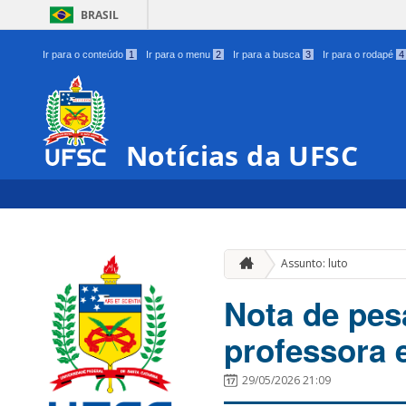
BRASIL
Ir para o conteúdo
1
Ir para o menu
2
Ir para a busca
3
Ir para o rodapé
4
Notícias da UFSC
Assunto: luto
Nota de pesa
professora 
29/05/2026 21:09