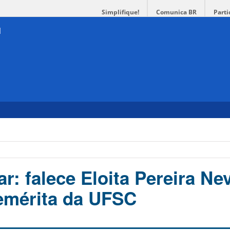
Simplifique!
Comunica BR
Parti
r: falece Eloita Pereira Ne
emérita da UFSC