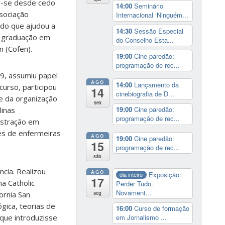
u-se desde cedo
14:00
Seminário
sociação
Internacional ‘Ninguém...
odo que ajudou a
14:30
Sessão Especial
de graduação em
do Conselho Esta...
 (Cofen).
19:00
Cine paredão:
programação de rec...
9, assumiu papel
AGO
14:00
Lançamento da
curso, participou
14
cinebiografia de D...
 e da organização
sex
19:00
Cine paredão:
linas
programação de rec...
istração em
es de enfermeiras
AGO
19:00
Cine paredão:
15
programação de rec...
sáb
ncia. Realizou
AGO
Exposição:
dia inteiro
17
a Catholic
Perder Tudo.
Novament...
seg
ornia San
ica, teorias de
16:00
Curso de formação
que introduzisse
em Jornalismo ...