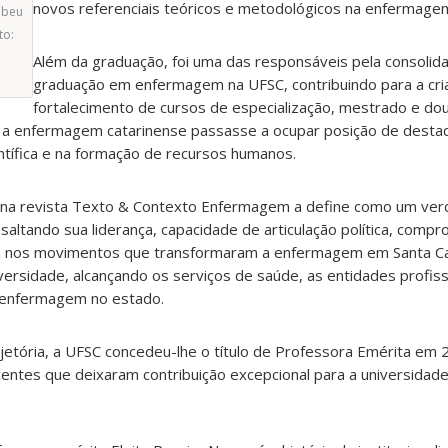
novos referenciais teóricos e metodológicos na enfermagem 
ebeu
to:
Além da graduação, foi uma das responsáveis pela consolid
graduação em enfermagem na UFSC, contribuindo para a cri
fortalecimento de cursos de especialização, mestrado e do
ue a enfermagem catarinense passasse a ocupar posição de destaq
entífica e na formação de recursos humanos.
o na revista Texto & Contexto Enfermagem a define como um verd
ltando sua liderança, capacidade de articulação política, comp
va nos movimentos que transformaram a enfermagem em Santa Ca
iversidade, alcançando os serviços de saúde, as entidades profiss
a enfermagem no estado.
jetória, a UFSC concedeu-lhe o título de Professora Emérita em 
tes que deixaram contribuição excepcional para a universidade