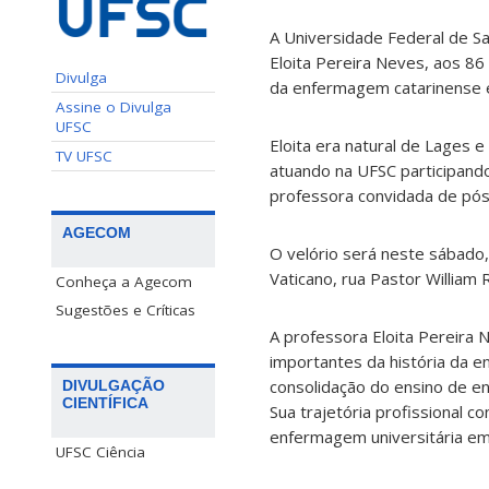
A Universidade Federal de Sa
Eloita Pereira Neves, aos 86
Divulga
da enfermagem catarinense e
Assine o Divulga
UFSC
Eloita era natural de Lages
TV UFSC
atuando na UFSC participand
professora convidada de pó
AGECOM
O velório será neste sábado,
Vaticano, rua Pastor William R
Conheça a Agecom
Sugestões e Críticas
A professora Eloita Pereira
importantes da história da e
consolidação do ensino de e
DIVULGAÇÃO
CIENTÍFICA
Sua trajetória profissional c
enfermagem universitária em 
UFSC Ciência