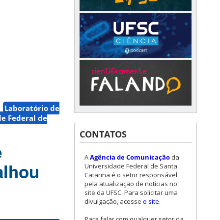
Laboratório de
e Federal de
CONTATOS
e
A
Agência de Comunicação
da
alhou
Universidade Federal de Santa
Catarina é o setor responsável
pela atualização de notícias no
site da UFSC. Para solicitar uma
divulgação, acesse
o site
.
Para falar com qualquer setor da