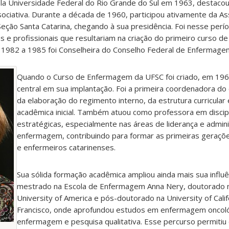
 Universidade Federal do Rio Grande do Sul em 1963, destaco
ociativa. Durante a década de 1960, participou ativamente da As
eção Santa Catarina, chegando à sua presidência. Foi nesse perí
icas e profissionais que resultariam na criação do primeiro curso 
982 a 1985 foi Conselheira do Conselho Federal de Enfermagem
Quando o Curso de Enfermagem da UFSC foi criado, em 196
central em sua implantação. Foi a primeira coordenadora do 
da elaboração do regimento interno, da estrutura curricular
acadêmica inicial. Também atuou como professora em discip
estratégicas, especialmente nas áreas de liderança e admin
enfermagem, contribuindo para formar as primeiras geraçõ
e enfermeiros catarinenses.
Sua sólida formação acadêmica ampliou ainda mais sua influê
mestrado na Escola de Enfermagem Anna Nery, doutorado n
University of America e pós-doutorado na University of Calif
Francisco, onde aprofundou estudos em enfermagem oncológ
enfermagem e pesquisa qualitativa. Esse percurso permitiu 