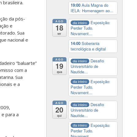
brasileira.
19:00
Aula Magna do
IELA: Homenagem ao...
ação da pós-
AGO
Exposição:
dia inteiro
18
ação e
Perder Tudo.
utorado. Sua
Novament...
ter
ue nacional e
14:00
Soberania
tecnológica e digital
AGO
Desafio
dia inteiro
adeiro “baluarte”
19
Universitário de
romisso com a
Nautide...
qua
tarina. Sua
Exposição:
dia inteiro
ionais e a
Perder Tudo.
Novament...
AGO
Desafio
dia inteiro
2009,
20
Universitário de
 e para a
Nautide...
qui
Exposição:
dia inteiro
Perder Tudo.
Novament...