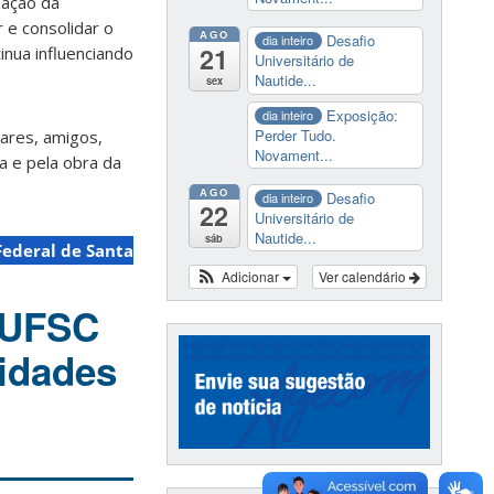
zação da
 e consolidar o
AGO
Desafio
dia inteiro
21
nua influenciando
Universitário de
Nautide...
sex
Exposição:
dia inteiro
Perder Tudo.
iares, amigos,
Novament...
a e pela obra da
AGO
Desafio
dia inteiro
22
Universitário de
Nautide...
sáb
Federal de Santa
Adicionar
Ver calendário
 UFSC
vidades