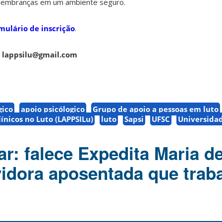
 lembranças em um ambiente seguro.
mulário de inscrição
.
l
lappsilu@gmail.com
gico
apoio psicólogico
Grupo de apoio a pessoas em luto
línicos no Luto (LAPPSILu)
luto
Sapsi
UFSC
Universidad
r: falece Expedita Maria d
vidora aposentada que trab