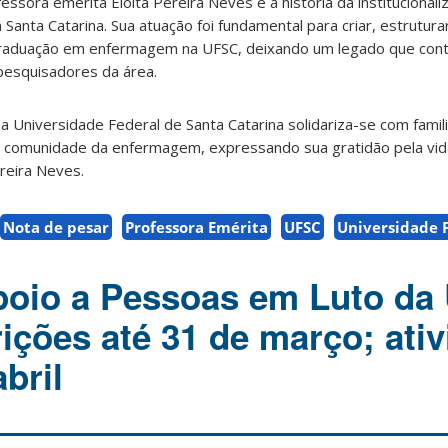
fessora emérita Eloita Pereira Neves é a história da institucionali
anta Catarina. Sua atuação foi fundamental para criar, estruturar
graduação em enfermagem na UFSC, deixando um legado que conti
pesquisadores da área.
 Universidade Federal de Santa Catarina solidariza-se com famil
a comunidade da enfermagem, expressando sua gratidão pela vid
reira Neves.
Nota de pesar
Professora Emérita
UFSC
Universidade 
poio a Pessoas em Luto da
rições até 31 de março; ati
bril