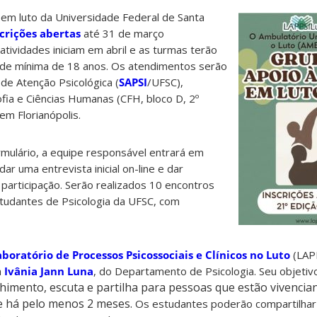
em luto da Universidade Federal de Santa
crições abertas
até 31 de março
 atividades i
niciam em abril e as turmas terão
dade mínima de 18 anos. Os atendimentos serão
 de Atenção Psicológica (
SAPSI
/UFSC),
ofia e Ciências Humanas (CFH, bloco D, 2º
em Florianópolis.
mulário, a equipe responsável entrará em
ar uma entrevista inicial on-line e dar
participação. Serão realizados 10 encontros
tudantes de Psicologia da UFSC, com
aboratório de Processos Psicossociais e Clínicos no Luto
(LAP
a
Ivânia Jann Luna
, do Departamento de Psicologia. Seu objetivo
himento, escuta e partilha para pessoas que estão vivencia
e há pelo menos 2 meses.
Os estudantes poderão compartilhar