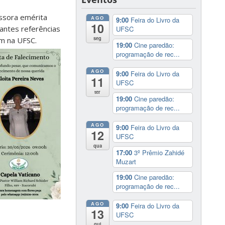
essora emérita
AGO
9:00
Feira do Livro da
10
tantes referências
UFSC
seg
em na UFSC.
19:00
Cine paredão:
programação de rec...
AGO
9:00
Feira do Livro da
11
UFSC
ter
19:00
Cine paredão:
programação de rec...
AGO
9:00
Feira do Livro da
12
UFSC
qua
17:00
3º Prêmio Zahidé
Muzart
19:00
Cine paredão:
programação de rec...
AGO
9:00
Feira do Livro da
13
UFSC
qui