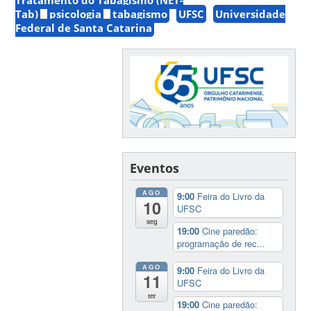
Tab)
psicologia
tabagismo
UFSC
Universidade
Federal de Santa Catarina
Eventos
AGO
9:00
Feira do Livro da
10
UFSC
seg
19:00
Cine paredão:
programação de rec...
AGO
9:00
Feira do Livro da
11
UFSC
ter
19:00
Cine paredão: