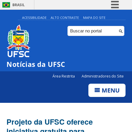
BRASIL
Simplifique!
ACESSIBILIDADE
ALTO CONTRASTE
MAPA DO SITE
Comunica BR
Participe
Acesso à informação
Legislação
Notícias da UFSC
Canais
Área Restrita
Administradores do Site
MENU
Projeto da UFSC oferece
iniciativa gratuita para