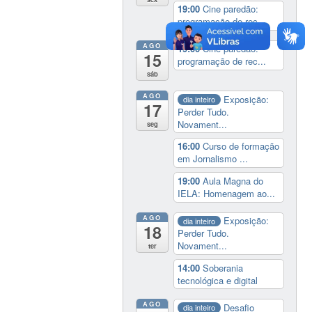
19:00
Cine paredão:
programação de rec...
AGO
19:00
Cine paredão:
15
programação de rec...
sáb
AGO
Exposição:
dia inteiro
17
Perder Tudo.
Novament...
seg
16:00
Curso de formação
em Jornalismo ...
19:00
Aula Magna do
IELA: Homenagem ao...
AGO
Exposição:
dia inteiro
18
Perder Tudo.
Novament...
ter
14:00
Soberania
tecnológica e digital
AGO
Desafio
dia inteiro