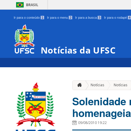
BRASIL
Ir para o conteúdo
1
Ir para o menu
2
Ir para a busca
3
Ir para o rodapé
4
Notícias da UFSC
Notícias
Notícias
Solenidade 
homenageia 
09/08/2010 19:22