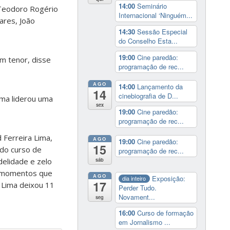
14:00
Seminário
Teodoro Rogério
Internacional ‘Ninguém...
hares, João
14:30
Sessão Especial
do Conselho Esta...
19:00
Cine paredão:
um tenor, disse
programação de rec...
AGO
14:00
Lançamento da
14
cinebiografia de D...
ima liderou uma
sex
19:00
Cine paredão:
programação de rec...
 Ferreira Lima,
AGO
19:00
Cine paredão:
15
 do curso de
programação de rec...
delidade e zelo
sáb
os momentos que
AGO
Exposição:
dia inteiro
17
a Lima deixou 11
Perder Tudo.
Novament...
seg
16:00
Curso de formação
em Jornalismo ...