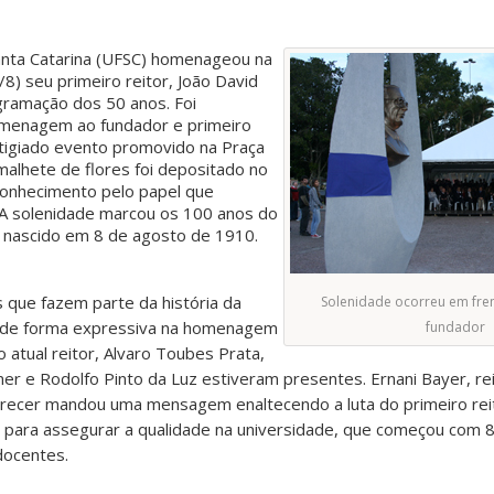
anta Catarina (UFSC) homenageou na
8) seu primeiro reitor, João David
gramação dos 50 anos. Foi
menagem ao fundador e primeiro
estigiado evento promovido na Praça
alhete de flores foi depositado no
conhecimento pelo papel que
 A solenidade marcou os 100 anos do
, nascido em 8 de agosto de 1910.
 que fazem parte da história da
Solenidade ocorreu em fre
 de forma expressiva na homenagem
fundador
 atual reitor, Alvaro Toubes Prata,
r e Rodolfo Pinto da Luz estiveram presentes. Ernani Bayer, re
arecer mandou uma mensagem enaltecendo a luta do primeiro rei
C para assegurar a qualidade na universidade, que começou com 
docentes.