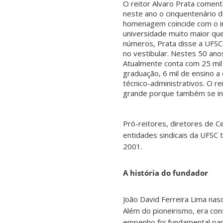
O reitor Alvaro Prata comen
neste ano o cinquentenário 
homenagem coincide com o i
universidade muito maior que
números, Prata disse a UFSC
no vestibular. Nestes 50 ano
Atualmente conta com 25 mil 
graduação, 6 mil de ensino a 
técnico-administrativos. O re
grande porque também se inte
Pró-reitores, diretores de 
entidades sindicais da UFSC
2001.
A história do fundador
João David Ferreira Lima na
Além do pioneirismo, era co
empenho foi fundamental para 