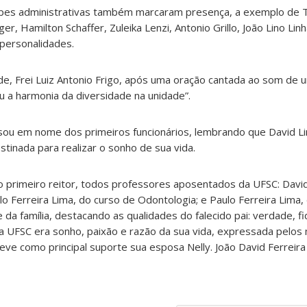
pes administrativas também marcaram presença, a exemplo de 
nger, Hamilton Schaffer, Zuleika Lenzi, Antonio Grillo, João Lino Lin
 personalidades.
de, Frei Luiz Antonio Frigo, após uma oração cantada ao som de 
u a harmonia da diversidade na unidade”.
sou em nome dos primeiros funcionários, lembrando que David L
tinada para realizar o sonho de sua vida.
do primeiro reitor, todos professores aposentados da UFSC: David
lo Ferreira Lima, do curso de Odontologia; e Paulo Ferreira Lima,
da família, destacando as qualidades do falecido pai: verdade, fi
e a UFSC era sonho, paixão e razão da sua vida, expressada pel
eve como principal suporte sua esposa Nelly. João David Ferreir