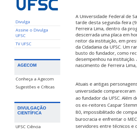
A Universidade Federal de S
Divulga
tarde desta segunda-feira (9/
Ferreira Lima, dentro da pro
Assine o Divulga
descerrada uma placa em ho
UFSC
reitor da instituição, em pr
TV UFSC
da Cidadania da UFSC. Um ram
busto do fundador, como re
desempenhou na instituição.
nascimento de Ferreira Lima
AGECOM
Conheça a Agecom
Atuais e antigas personagens
Sugestões e Críticas
universidade compareceram
ao fundador da UFSC. Além do
os ex-reitores Caspar Stemme
DIVULGAÇÃO
80, impossibilitado de comp
CIENTÍFICA
burocracia e enfrentar o ME
servidores entre técnicos e 
UFSC Ciência