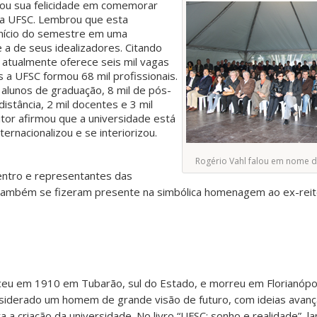
tou sua felicidade em comemorar
da UFSC. Lembrou que esta
nício do semestre em uma
 a de seus idealizadores. Citando
 atualmente oferece seis mil vagas
s a UFSC formou 68 mil profissionais.
alunos de graduação, 8 mil de pós-
distância, 2 mil docentes e 3 mil
itor afirmou que a universidade está
rnacionalizou e se interiorizou.
Rogério Vahl falou em nome d
Centro e representantes das
 também se fizeram presente na simbólica homenagem ao ex-reit
sceu em 1910 em Tubarão, sul do Estado, e morreu em Florianópo
nsiderado um homem de grande visão de futuro, com ideias avanç
a criação da universidade. No livro “UFSC: sonho e realidade”, l