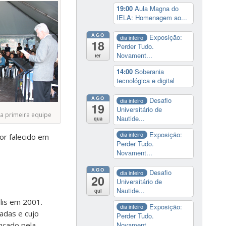
19:00
Aula Magna do
IELA: Homenagem ao...
AGO
Exposição:
dia inteiro
18
Perder Tudo.
Novament...
ter
14:00
Soberania
tecnológica e digital
AGO
Desafio
dia inteiro
19
Universitário de
a primeira equipe
Nautide...
qua
Exposição:
dia inteiro
or falecido em
Perder Tudo.
Novament...
AGO
Desafio
dia inteiro
20
Universitário de
Nautide...
qui
lis em 2001.
Exposição:
dia inteiro
adas e cujo
Perder Tudo.
Novament...
ançado pela