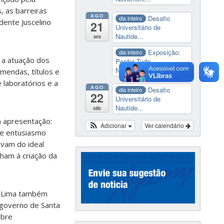
, as barreiras
AGO
Desafio
dia inteiro
dente Juscelino
21
Universitário de
Nautide...
sex
Exposição:
dia inteiro
 a atuação dos
Perder Tudo.
Novament...
mendas, títulos e
 laboratórios e a
AGO
Desafio
dia inteiro
22
Universitário de
Nautide...
sáb
a apresentação:
Adicionar
Ver calendário
de entusiasmo
avam do ideal
nham à criação da
ra Lima também
o governo de Santa
obre