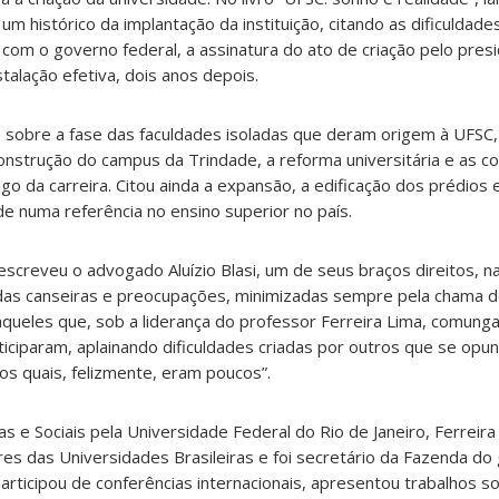
m histórico da implantação da instituição, citando as dificuldades
 com o governo federal, a assinatura do ato de criação pelo presi
talação efetiva, dois anos depois.
o sobre a fase das faculdades isoladas que deram origem à UFSC,
onstrução do campus da Trindade, a reforma universitária e as co
o da carreira. Citou ainda a expansão, a edificação dos prédios e
e numa referência no ensino superior no país.
screveu o advogado Aluízio Blasi, um de seus braços direitos, n
as canseiras e preocupações, minimizadas sempre pela chama 
aqueles que, sob a liderança do professor Ferreira Lima, comung
ticiparam, aplainando dificuldades criadas por outros que se opu
os quais, felizmente, eram poucos”.
as e Sociais pela Universidade Federal do Rio de Janeiro, Ferrei
res das Universidades Brasileiras e foi secretário da Fazenda d
articipou de conferências internacionais, apresentou trabalhos s