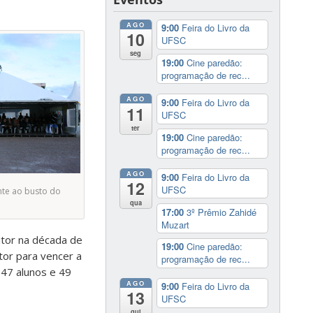
AGO
9:00
Feira do Livro da
10
UFSC
seg
19:00
Cine paredão:
programação de rec...
AGO
9:00
Feira do Livro da
11
UFSC
ter
19:00
Cine paredão:
programação de rec...
AGO
9:00
Feira do Livro da
12
UFSC
nte ao busto do
qua
17:00
3º Prêmio Zahidé
Muzart
itor na década de
19:00
Cine paredão:
tor para vencer a
programação de rec...
847 alunos e 49
AGO
9:00
Feira do Livro da
13
UFSC
qui