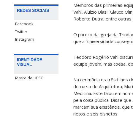
Membros das primeiras equi
REDES SOCIAIS
Vahl, Aluízio Blasi, Glauco Oli
Roberto Dutra, entre outras
Facebook
Twitter
O pároco da igreja da Trinda
Instagram
que a “universidade consegui
Teodoro Rogério Vahl discur
IDENTIDADE
equipe jovem, mas coesa, obs
VISUAL
Marca da UFSC
Na cerimônia os três filhos 
do curso de Arquitetura; Muri
Medicina. Este falou em nome 
pela coisa pública. Disse qu
marcam sua existência, que t
netos e seis bisnetos.