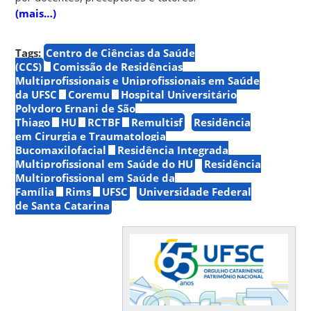
(mais…)
Tags:
Centro de Ciências da Saúde
(CCS)
Comissão de Residências
Multiprofissionais e Uniprofissionais em Saúde
da UFSC
Coremu
Hospital Universitário
Polydoro Ernani de São
Thiago
HU
RCTBF
Remultisf
Residência
em Cirurgia e Traumatologia
Bucomaxilofacial
Residência Integrada
Multiprofissional em Saúde do HU
Residência
Multiprofissional em Saúde da
Família
Rims
UFSC
Universidade Federal
de Santa Catarina