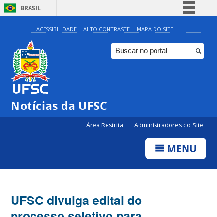
BRASIL
Simplifique!
ACESSIBILIDADE
ALTO CONTRASTE
MAPA DO SITE
Comunica BR
Participe
Acesso à informação
Legislação
Notícias da UFSC
Canais
Área Restrita
Administradores do Site
MENU
UFSC divulga edital do
processo seletivo para