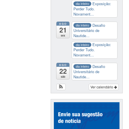
Exposição:
dia inteiro
Perder Tudo.
Novament...
AGO
Desafio
dia inteiro
21
Universitário de
Nautide...
sex
Exposição:
dia inteiro
Perder Tudo.
Novament...
AGO
Desafio
dia inteiro
22
Universitário de
Nautide...
sáb
Ver calendário