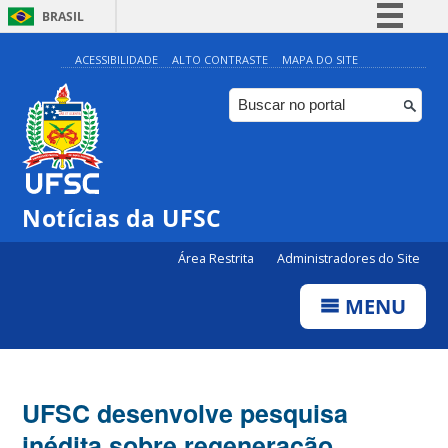
BRASIL
Simplifique!
ACESSIBILIDADE
ALTO CONTRASTE
MAPA DO SITE
Comunica BR
Participe
Acesso à informação
Legislação
Notícias da UFSC
Canais
Área Restrita
Administradores do Site
MENU
UFSC desenvolve pesquisa
inédita sobre regeneração