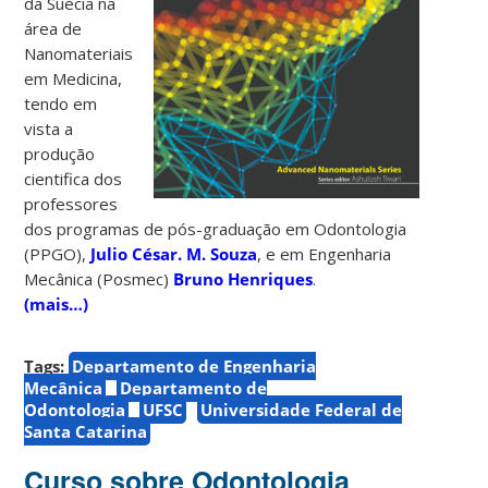
da Suécia na
área de
Nanomateriais
em Medicina,
tendo em
vista a
produção
cientifica dos
professores
dos programas de pós-graduação em Odontologia
(PPGO),
Julio César. M. Souza
, e em Engenharia
Mecânica (Posmec)
Bruno Henriques
.
(mais…)
Tags:
Departamento de Engenharia
Mecânica
Departamento de
Odontologia
UFSC
Universidade Federal de
Santa Catarina
Curso sobre Odontologia