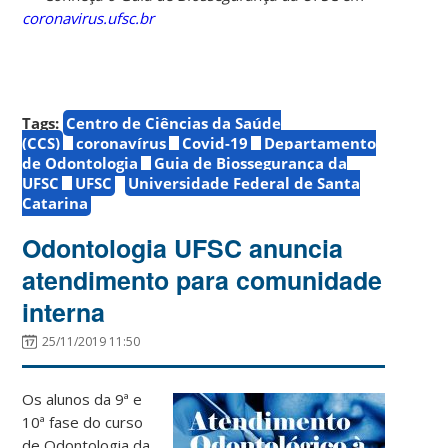
coronavirus.ufsc.br
Tags:
Centro de Ciências da Saúde
(CCS)
coronavírus
Covid-19
Departamento
de Odontologia
Guia de Biossegurança da
UFSC
UFSC
Universidade Federal de Santa
Catarina
Odontologia UFSC anuncia
atendimento para comunidade
interna
25/11/2019 11:50
Os alunos da 9ª e
10ª fase do curso
de Odontologia da