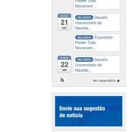
Perder Tudo.
Novament...
AGO
Desafio
dia inteiro
21
Universitário de
Nautide...
sex
Exposição:
dia inteiro
Perder Tudo.
Novament...
AGO
Desafio
dia inteiro
22
Universitário de
Nautide...
sáb
Ver calendário