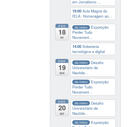
em Jornalismo ...
19:00
Aula Magna do
IELA: Homenagem ao...
AGO
Exposição:
dia inteiro
18
Perder Tudo.
Novament...
ter
14:00
Soberania
tecnológica e digital
AGO
Desafio
dia inteiro
19
Universitário de
Nautide...
qua
Exposição:
dia inteiro
Perder Tudo.
Novament...
AGO
Desafio
dia inteiro
20
Universitário de
Nautide...
qui
Exposição:
dia inteiro