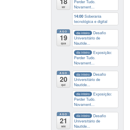
18
Perder Tudo.
Novament...
ter
14:00
Soberania
tecnológica e digital
AGO
Desafio
dia inteiro
19
Universitário de
Nautide...
qua
Exposição:
dia inteiro
Perder Tudo.
Novament...
AGO
Desafio
dia inteiro
20
Universitário de
Nautide...
qui
Exposição:
dia inteiro
Perder Tudo.
Novament...
AGO
Desafio
dia inteiro
21
Universitário de
Nautide...
sex