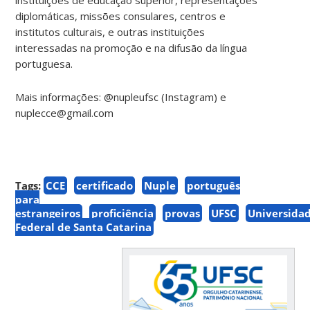
diplomáticas, missões consulares, centros e
institutos culturais, e outras instituições
interessadas na promoção e na difusão da língua
portuguesa.
Mais informações: @nupleufsc (Instagram) e
nuplecce@gmail.com
Tags:
CCE
certificado
Nuple
português
para
estrangeiros
proficiência
provas
UFSC
Universida
Federal de Santa Catarina