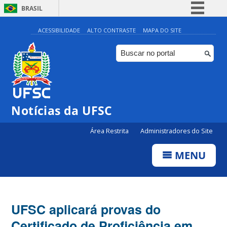
BRASIL
Simplifique!
ACESSIBILIDADE
ALTO CONTRASTE
MAPA DO SITE
Comunica BR
Participe
Acesso à informação
Legislação
Notícias da UFSC
Canais
Área Restrita
Administradores do Site
MENU
UFSC aplicará provas do
Certificado de Proficiência em