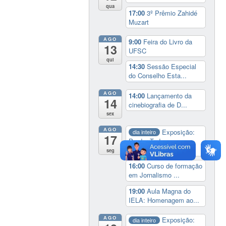
qua
17:00
3º Prêmio Zahidé
Muzart
AGO
9:00
Feira do Livro da
13
UFSC
qui
14:30
Sessão Especial
do Conselho Esta...
AGO
14:00
Lançamento da
14
cinebiografia de D...
sex
AGO
Exposição:
dia inteiro
17
Perder Tudo.
Novament...
seg
16:00
Curso de formação
em Jornalismo ...
19:00
Aula Magna do
IELA: Homenagem ao...
AGO
Exposição:
dia inteiro