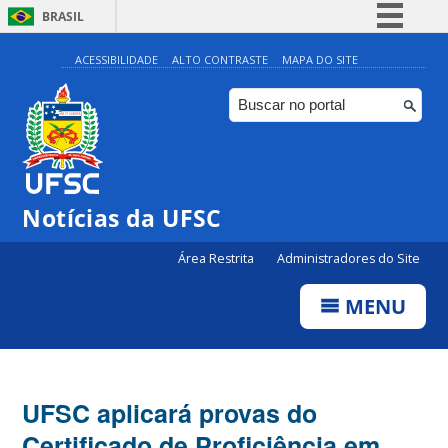
BRASIL
Simplifique!
ACESSIBILIDADE
ALTO CONTRASTE
MAPA DO SITE
Comunica BR
Participe
Acesso à informação
Legislação
Notícias da UFSC
Canais
Área Restrita
Administradores do Site
MENU
UFSC aplicará provas do
Certificado de Proficiência em