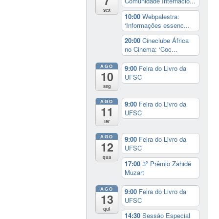
7
Comunidade Internacio...
sex
10:00
Webpalestra:
‘Informações essenc...
20:00
Cineclube África
no Cinema: ‘Coc...
AGO
9:00
Feira do Livro da
10
UFSC
seg
AGO
9:00
Feira do Livro da
11
UFSC
ter
AGO
9:00
Feira do Livro da
12
UFSC
qua
17:00
3º Prêmio Zahidé
Muzart
AGO
9:00
Feira do Livro da
13
UFSC
qui
14:30
Sessão Especial