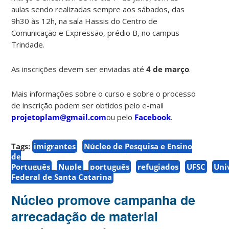
aulas sendo realizadas sempre aos sábados, das
9h30 às 12h, na sala Hassis do Centro de
Comunicação e Expressão, prédio B, no campus
Trindade.
As inscrições devem ser enviadas até
4 de março
.
Mais informações sobre o curso e sobre o processo
de inscrição podem ser obtidos pelo e-mail
projetoplam@gmail.com
ou pelo
Facebook
.
Tags:
imigrantes
Núcleo de Pesquisa e Ensino
de
Português
Nuple
português
refugiados
UFSC
Uni
Federal de Santa Catarina
Núcleo promove campanha de
arrecadação de material