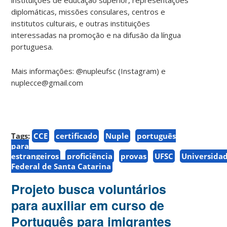
diplomáticas, missões consulares, centros e
institutos culturais, e outras instituições
interessadas na promoção e na difusão da língua
portuguesa.
Mais informações: @nupleufsc (Instagram) e
nuplecce@gmail.com
Tags:
CCE
certificado
Nuple
português
para
estrangeiros
proficiência
provas
UFSC
Universida
Federal de Santa Catarina
Projeto busca voluntários
para auxiliar em curso de
Português para imigrantes