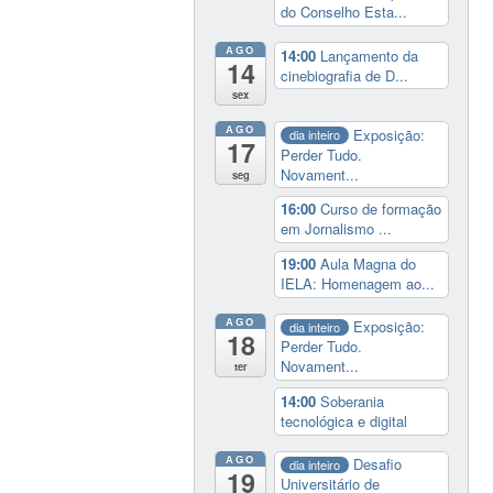
do Conselho Esta...
AGO
14:00
Lançamento da
14
cinebiografia de D...
sex
AGO
Exposição:
dia inteiro
17
Perder Tudo.
Novament...
seg
16:00
Curso de formação
em Jornalismo ...
19:00
Aula Magna do
IELA: Homenagem ao...
AGO
Exposição:
dia inteiro
18
Perder Tudo.
Novament...
ter
14:00
Soberania
tecnológica e digital
AGO
Desafio
dia inteiro
19
Universitário de