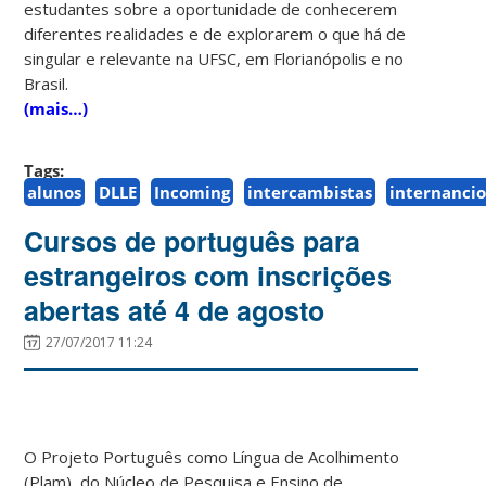
estudantes sobre a oportunidade de conhecerem
diferentes realidades e de explorarem o que há de
singular e relevante na UFSC, em Florianópolis e no
Brasil.
(mais…)
Tags:
alunos
DLLE
Incoming
intercambistas
internancio
Cursos de português para
estrangeiros com inscrições
abertas até 4 de agosto
27/07/2017 11:24
O Projeto Português como Língua de Acolhimento
(Plam), do Núcleo de Pesquisa e Ensino de