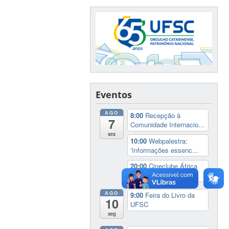
Eventos
AGO
8:00
Recepção à
7
Comunidade Internacio...
sex
10:00
Webpalestra:
‘Informações essenc...
20:00
Cineclube África
no Cinema: ‘Coc...
AGO
9:00
Feira do Livro da
10
UFSC
seg