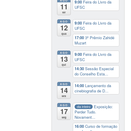
AGO
9:00
Feira do Livro da
11
UFSC
ter
AGO
9:00
Feira do Livro da
12
UFSC
qua
17:00
3º Prêmio Zahidé
Muzart
AGO
9:00
Feira do Livro da
13
UFSC
qui
14:30
Sessão Especial
do Conselho Esta...
AGO
14:00
Lançamento da
14
cinebiografia de D...
sex
AGO
Exposição:
dia inteiro
17
Perder Tudo.
Novament...
seg
16:00
Curso de formação