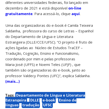
diferentes universidades federais, foi lançado em
dezembro de 2021 e está disponível
on-line
gratuitamente
. Para acessá-lo, clique
aqui
.
Uma das organizadoras do e-book é Camila Teixeira
Saldanha, professora do curso de Letras – Espanhol
do Departamento de Língua e Literatura
Estrangeira (DLLE/CCE/UFSC). “O projeto é fruto de
ações ligadas ao Núcleo de Estudos TraCEF –
Tradução, Cognição, Ensino e Funcionalismo,
coordenado por mim e pelas professoras
Maria José (UFFS) e Noemi Teles (UFJF) , que
também são organizadoras do e-book, junto ao
professor Valdecy Pontes (UFC)”, explica Saldanha.
(mais…)
Tags:
Departamento de Língua e Literatura
Estrangeira
DLLE
e-book
Ensino de
línguas
tradução
UFSC