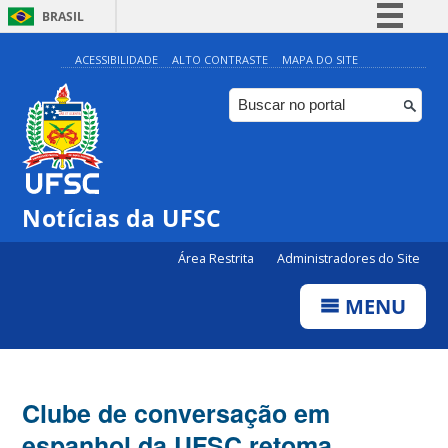
BRASIL
Simplifique!
ACESSIBILIDADE
ALTO CONTRASTE
MAPA DO SITE
Comunica BR
Participe
Acesso à informação
Legislação
Notícias da UFSC
Canais
Área Restrita
Administradores do Site
MENU
Clube de conversação em
espanhol da UFSC retoma