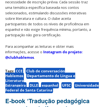
necessidade de inscrição prévia. Cada sessão traz
uma temática específica baseada nos contos
selecionados, estimulando discussões interativas
sobre literatura e cultura. O clube aceita
participantes de todos os níveis de proficiência em
espanhol e não exige frequência mínima, portanto, a
participação não gera certificação.
Para acompanhar as leituras e obter mais
informações, acesse o
Instagram do projeto:
@clubhablemos
.
Tags:
CCE
Club de conversación
Hablemos
Departamento de Língua e
Literatura
Estrangeira
DLLE
espanhol
UFSC
Universidade
Federal de Santa Catarina
E-book ‘Tradução pedagógica