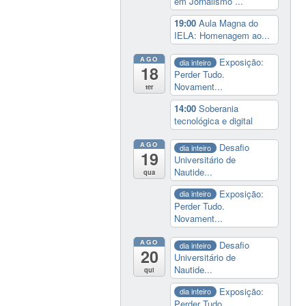
em Jornalismo ...
19:00
Aula Magna do
IELA: Homenagem ao...
AGO
Exposição:
dia inteiro
18
Perder Tudo.
Novament...
ter
14:00
Soberania
tecnológica e digital
AGO
Desafio
dia inteiro
19
Universitário de
Nautide...
qua
Exposição:
dia inteiro
Perder Tudo.
Novament...
AGO
Desafio
dia inteiro
20
Universitário de
Nautide...
qui
Exposição:
dia inteiro
Perder Tudo.