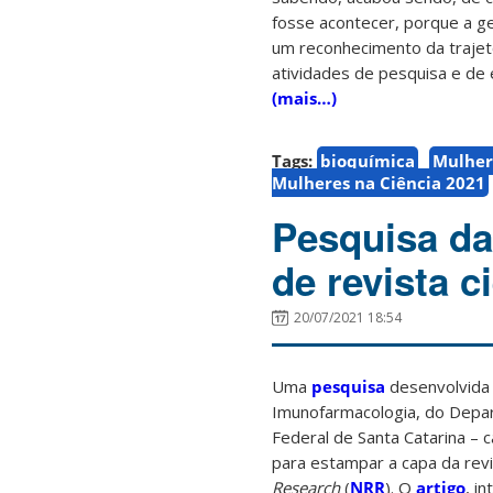
fosse acontecer, porque a ge
um reconhecimento da trajetó
atividades de pesquisa e de 
(mais…)
Tags:
bioquímica
Mulher
Mulheres na Ciência 2021
Pesquisa da
de revista c
20/07/2021 18:54
Uma
pesquisa
desenvolvida 
Imunofarmacologia, do Depar
Federal de Santa Catarina – 
para estampar a capa da revi
Research
(
NRR
). O
artigo
, i