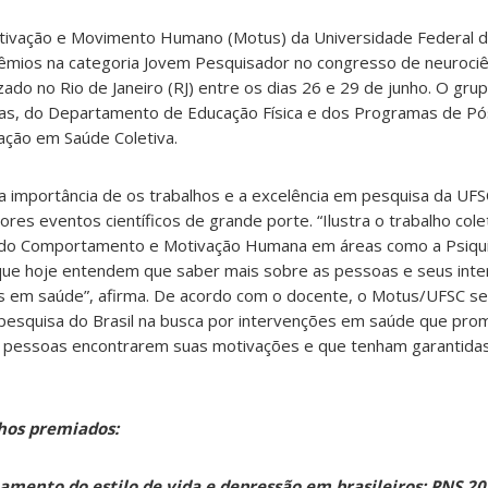
ivação e Movimento Humano (Motus) da Universidade Federal de
êmios na categoria Jovem Pesquisador no congresso de neuroci
izado no Rio de Janeiro (RJ) entre os dias 26 e 29 de junho. O gru
ias, do Departamento de Educação Física e dos Programas de P
ação em Saúde Coletiva.
a importância de os trabalhos e a excelência em pesquisa da UF
es eventos científicos de grande porte. “Ilustra o trabalho col
a do Comportamento e Motivação Humana em áreas como a Psiquia
., que hoje entendem que saber mais sobre as pessoas e seus int
s em saúde”, afirma. De acordo com o docente, o Motus/UFSC se
 pesquisa do Brasil na busca por intervenções em saúde que pro
as pessoas encontrarem suas motivações e que tenham garantida
lhos premiados:
amento do estilo de vida e depressão em brasileiros: PNS 2