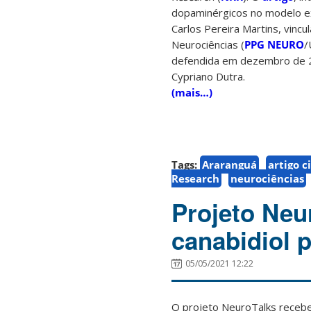
dopaminérgicos no modelo exp
Carlos Pereira Martins, vin
Neurociências (
PPG NEURO
/
defendida em dezembro de 2
Cypriano Dutra.
(mais…)
Tags:
Araranguá
artigo c
Research
neurociências
Projeto Neu
canabidiol 
05/05/2021 12:22
O projeto NeuroTalks recebe