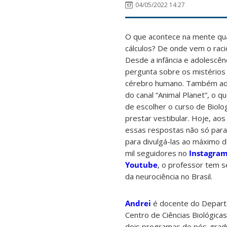
04/05/2022 14:27
O que acontece na mente q
cálculos? De onde vem o raci
Desde a infância e adolescên
pergunta sobre os mistérios
cérebro humano. Também ad
do canal “Animal Planet”, o qu
de escolher o curso de Biol
prestar vestibular. Hoje, aos
essas respostas não só para
para divulgá-las ao máximo 
mil seguidores no
Instagra
Youtube
, o professor tem 
da neurociência no Brasil.
Andrei
é docente do Departa
Centro de Ciências Biológicas
dois programas de pós-gradu