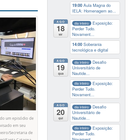
19:00
Aula Magna do
IELA: Homenagem ao...
AGO
Exposição:
dia inteiro
18
Perder Tudo.
Novament...
ter
14:00
Soberania
tecnológica e digital
AGO
Desafio
dia inteiro
19
Universitário de
Nautide...
qua
Exposição:
dia inteiro
Perder Tudo.
Novament...
AGO
Desafio
dia inteiro
20
Universitário de
Nautide...
ndo um episódio de
qui
visado em seu
Exposição:
dia inteiro
heiro/Secretaria de
Perder Tudo.
Novament...
)/Santa Catarina.