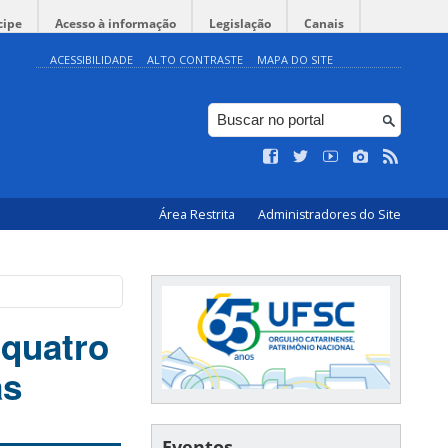
cipe
Acesso à informação
Legislação
Canais
ACESSIBILIDADE
ALTO CONTRASTE
MAPA DO SITE
Área Restrita
Administradores do Site
 quatro
as
Eventos