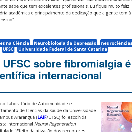
nte sabe que tem excelentes profissionais. Eu fiquei muito feliz,
ria acadêmica e principalmente da dedicação que a gente tem à c
ensino”.
es na Ciência
Neurobiologia da Depressão
neurociência
UFSC
Universidade Federal de Santa Catarina
 UFSC sobre fibromialgia é
ientífica internacional
no Laboratório de Autoimunidade e
tamento de Ciências da Saúde da Universidade
campus Araranguá (
LAIF
/UFSC) foi escolhida
sta internacional
Neural Regeneration
ntitulado “Efeito da ativação dos receptores