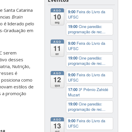
 Santa Catarina
AGO
9:00
Feira do Livro da
10
ências
Brain
UFSC
seg
po é liderado pelo
19:00
Cine paredão:
ós-Graduação em
programação de rec...
AGO
9:00
Feira do Livro da
11
UFSC
SC serem
ter
19:00
Cine paredão:
etivo desses
programação de rec...
tria, Nutrição,
eresses é
AGO
9:00
Feira do Livro da
12
 posiciona como
UFSC
qua
movam estilos de
17:00
3º Prêmio Zahidé
s a promoção
Muzart
19:00
Cine paredão:
programação de rec...
AGO
9:00
Feira do Livro da
13
UFSC
019
qui