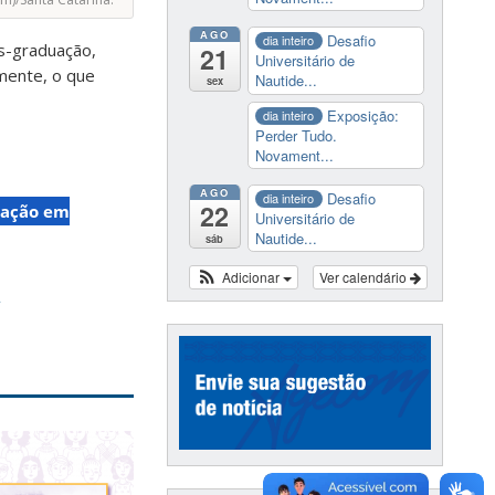
AGO
Desafio
dia inteiro
s-graduação,
21
Universitário de
lmente, o que
Nautide...
sex
Exposição:
dia inteiro
Perder Tudo.
Novament...
AGO
Desafio
dia inteiro
22
uação em
Universitário de
Nautide...
sáb
a
Adicionar
Ver calendário