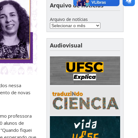
Arquivo de notícias
Arquivo de notícias
Audiovisual
idos nessa
mento de novas
como professora
50 alunos de
 “Quando fiquei
te esperando que