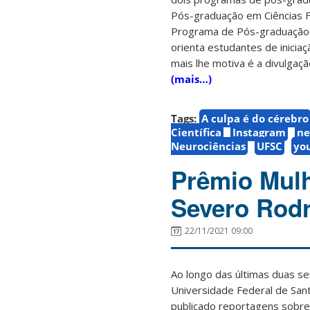
Pós-graduação em Ciências F
Programa de Pós-graduação 
orienta estudantes de inicia
mais lhe motiva é a divulgação
(mais…)
Tags:
A culpa é do cérebro
Científica
Instagram
ne
Neurociências
UFSC
yo
Prêmio Mulh
Severo Rod
22/11/2021 09:00
Ao longo das últimas duas s
Universidade Federal de San
publicado reportagens sobr