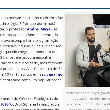
uando pensamos? Como o cérebro faz
ocínio lógico? Por que dormimos?
cia, o professor
Andrei Mayer
se
 relacionados ao funcionamento do
orava acompanhar a programação
e inclusive influenciou na sua decisão
ogia quando chegou o momento de
 35 anos, ele procura encontrar
 saciar sua curiosidade, mas também
de pessoas possível. Com cerca de 72
m
e 107 mil inscritos em seu
canal no
se destacado como um popularizador
Professor Andrei Mayer grava
mento de Ciências Fisiológicas do
podcast em estúdio impro
 (
CFS
/CCB/UFSC) e está vinculado a
apartamento. Foto: Julio Caval
ação: o Programa Multicêntrico de
Estado da Comunicação (Secom