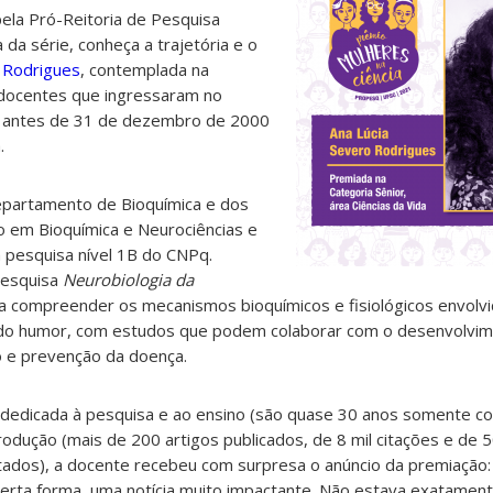
ela Pró-Reitoria de Pesquisa
da série, conheça a trajetória e o
 Rodrigues
, contemplada na
a docentes que ingressaram no
 antes de 31 de dezembro de 2000
.
epartamento de Bioquímica e dos
 em Bioquímica e Neurociências
e
 pesquisa nível 1B do CNPq.
pesquisa
Neurobiologia da
a compreender os mecanismos bioquímicos e fisiológicos envolv
 do humor, com estudos que podem colaborar com o desenvolvi
o e prevenção da doença.
a dedicada à pesquisa e ao ensino (são quase 30 anos somente 
odução (mais de 200 artigos publicados, de 8 mil citações e de 
ados), a docente recebeu com surpresa o anúncio da premiação:
erta forma, uma notícia muito impactante. Não estava exatamen