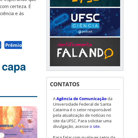
 com certeza. É
iência e às
s
Prêmio
 capa
CONTATOS
A
Agência de Comunicação
da
Universidade Federal de Santa
Catarina é o setor responsável
pela atualização de notícias no
site da UFSC. Para solicitar uma
divulgação, acesse
o site
.
Para falar com qualquer setor da