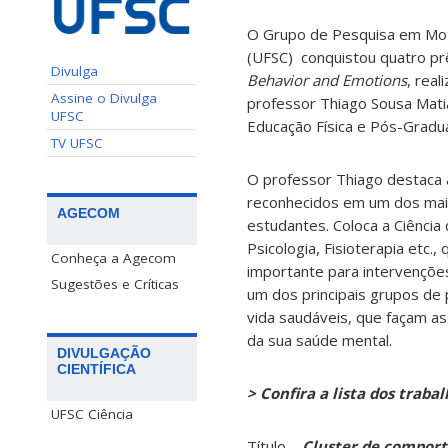
O Grupo de Pesquisa em Mot
(UFSC) conquistou quatro pr
Divulga
Behavior and Emotions
, real
Assine o Divulga
professor Thiago Sousa Mat
UFSC
Educação Física e Pós-Gradu
TV UFSC
O professor Thiago destaca 
reconhecidos em um dos maior
AGECOM
estudantes. Coloca a Ciênci
Psicologia, Fisioterapia etc
Conheça a Agecom
importante para intervençõe
Sugestões e Críticas
um dos principais grupos de
vida saudáveis, que façam 
da sua saúde mental.
DIVULGAÇÃO
CIENTÍFICA
> Confira a lista dos traba
UFSC Ciência
Título –
Cluster de comport