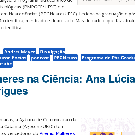
isiológicas (PMPGCF/UFSC) e o
em Neurociências (PPGNeuro/UFSC). Leciona na graduação e pó
ção científica, mestrado e doutorado. Mas de tudo o que faz atua
 científica.
Andrei Mayer
Divulgação
urociências
podcast
PPGNeuro
Programa de Pós-Grad
utube
eres na Ciência: Ana Lúci
rigues
emanas, a Agência de Comunicação da
ta Catarina (Agecom/UFSC) tem
e as vencedoras do
Prêmio Mulheres