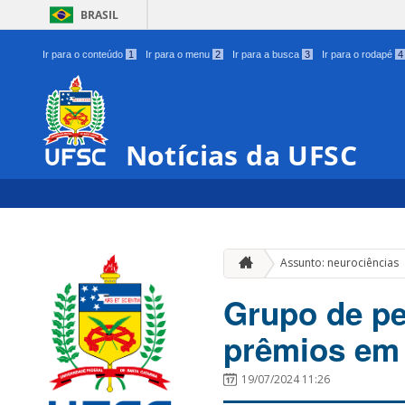
BRASIL
Ir para o conteúdo
1
Ir para o menu
2
Ir para a busca
3
Ir para o rodapé
4
Notícias da UFSC
Assunto: neurociências
Grupo de pe
prêmios em 
19/07/2024 11:26