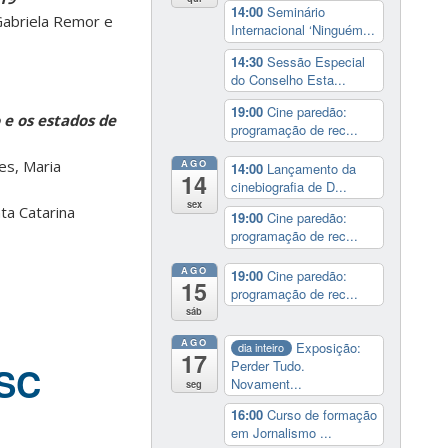
14:00
Seminário
 Gabriela Remor e
Internacional ‘Ninguém...
14:30
Sessão Especial
do Conselho Esta...
19:00
Cine paredão:
 e os estados de
programação de rec...
es, Maria
AGO
14:00
Lançamento da
14
cinebiografia de D...
sex
ta Catarina
19:00
Cine paredão:
programação de rec...
AGO
19:00
Cine paredão:
15
programação de rec...
sáb
AGO
Exposição:
dia inteiro
17
Perder Tudo.
FSC
Novament...
seg
16:00
Curso de formação
em Jornalismo ...