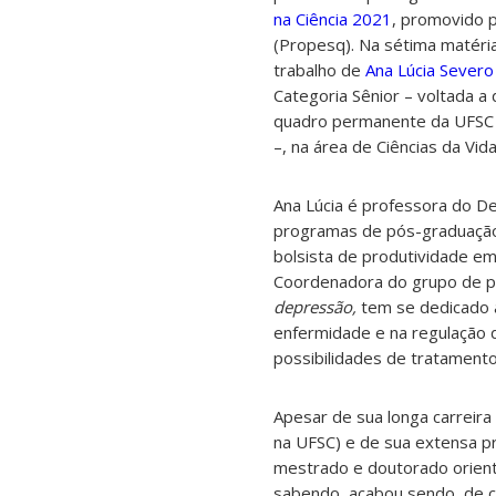
na Ciência 2021
, promovido p
(Propesq). Na sétima matéria 
trabalho de
Ana Lúcia Severo
Categoria Sênior – voltada 
quadro permanente da UFSC
–, na área de Ciências da Vida
Ana Lúcia é professora do D
programas de pós-graduação
bolsista de produtividade em
Coordenadora do grupo de 
depressão,
tem se dedicado 
enfermidade e na regulação
possibilidades de tratament
Apesar de sua longa carreir
na UFSC) e de sua extensa pr
mestrado e doutorado orient
sabendo, acabou sendo, de c