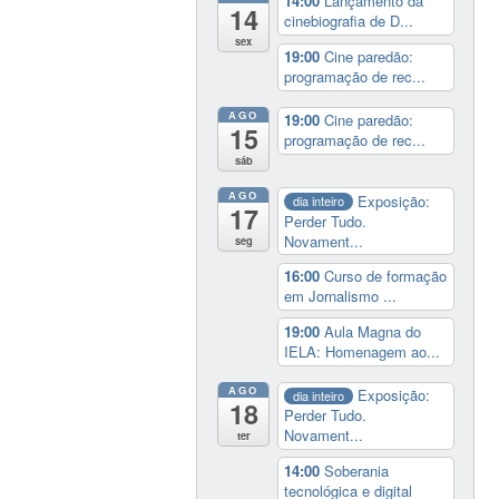
14:00
Lançamento da
14
cinebiografia de D...
sex
19:00
Cine paredão:
programação de rec...
AGO
19:00
Cine paredão:
15
programação de rec...
sáb
AGO
Exposição:
dia inteiro
17
Perder Tudo.
Novament...
seg
16:00
Curso de formação
em Jornalismo ...
19:00
Aula Magna do
IELA: Homenagem ao...
AGO
Exposição:
dia inteiro
18
Perder Tudo.
Novament...
ter
14:00
Soberania
tecnológica e digital