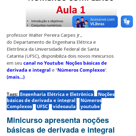
professor Walter Pereira Carpes Jr.,
do Departamento de Engenharia Elétrica e
Eletrônica da Universidade Federal de Santa
Catarina (UFSC), disponibiliza dois novos minicursos
em seu
canal no Youtube
:
Noções básicas de
derivada e integral
e “
Números Complexos
“.
(mais…)
Tags:
Engenharia Elétrica e Eletrônica
Noções
básicas de derivada e integral
Números
Complexos
UFSC
videoaula
youtube
Minicurso apresenta noções
básicas de derivada e integral