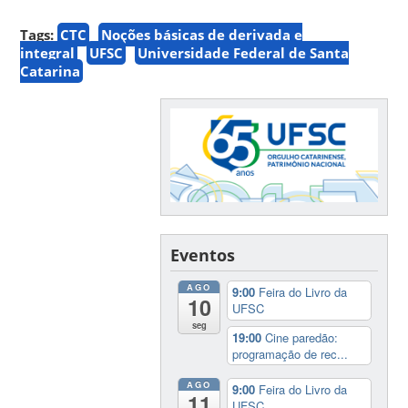
Tags:
CTC
Noções básicas de derivada e
integral
UFSC
Universidade Federal de Santa
Catarina
Eventos
AGO
9:00
Feira do Livro da
10
UFSC
seg
19:00
Cine paredão:
programação de rec...
AGO
9:00
Feira do Livro da
11
UFSC