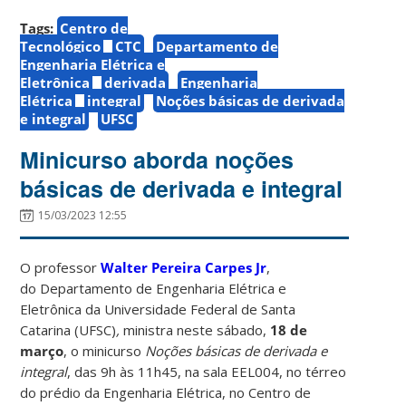
Tags:
Centro de
Tecnológico
CTC
Departamento de
Engenharia Elétrica e
Eletrônica
derivada
Engenharia
Elétrica
integral
Noções básicas de derivada
e integral
UFSC
Minicurso aborda noções
básicas de derivada e integral
15/03/2023 12:55
O professor
Walter Pereira Carpes Jr
,
do
Departamento de Engenharia Elétrica e
Eletrônica da Universidade Federal de Santa
Catarina (UFSC)
,
ministra neste sábado,
18 de
março
, o minicurso
Noções básicas de derivada e
integral
, das 9h às 11h45, na sala EEL004, no térreo
do prédio da Engenharia Elétrica, no Centro de