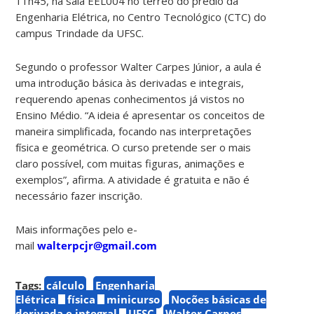
11h45, na sala EEL004 no térreo do prédio da
Engenharia Elétrica, no Centro Tecnológico (CTC) do
campus Trindade da UFSC.
Segundo o professor Walter Carpes Júnior, a aula é
uma introdução básica às derivadas e integrais,
requerendo apenas conhecimentos já vistos no
Ensino Médio. “A ideia é apresentar os conceitos de
maneira simplificada, focando nas interpretações
física e geométrica. O curso pretende ser o mais
claro possível, com muitas figuras, animações e
exemplos”, afirma. A atividade é gratuita e não é
necessário fazer inscrição.
Mais informações pelo e-
mail
walterpcjr@gmail.com
Tags:
cálculo
Engenharia
Elétrica
física
minicurso
Noções básicas de
derivada e integral
UFSC
Walter Carpes