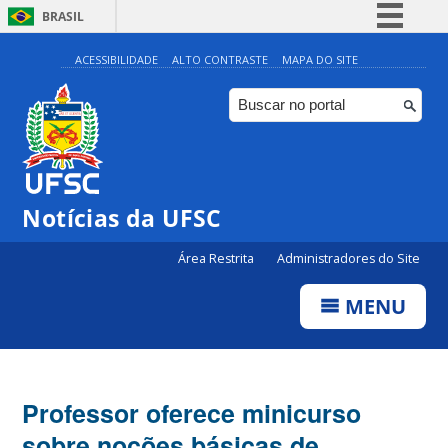
BRASIL
Simplifique!
ACESSIBILIDADE
ALTO CONTRASTE
MAPA DO SITE
Comunica BR
Participe
Acesso à informação
Legislação
Notícias da UFSC
Canais
Área Restrita
Administradores do Site
MENU
Professor oferece minicurso
sobre noções básicas de