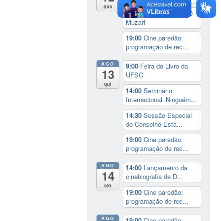
qua
17:00
3º Prêmio Zahidé
Muzart
19:00
Cine paredão:
programação de rec...
AGO
9:00
Feira do Livro da
13
UFSC
qui
14:00
Seminário
Internacional ‘Ninguém...
14:30
Sessão Especial
do Conselho Esta...
19:00
Cine paredão:
programação de rec...
AGO
14:00
Lançamento da
14
cinebiografia de D...
sex
19:00
Cine paredão:
programação de rec...
AGO
19:00
Cine paredão: