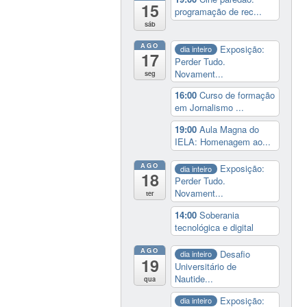
15
programação de rec...
sáb
AGO
Exposição:
dia inteiro
17
Perder Tudo.
Novament...
seg
16:00
Curso de formação
em Jornalismo ...
19:00
Aula Magna do
IELA: Homenagem ao...
AGO
Exposição:
dia inteiro
18
Perder Tudo.
Novament...
ter
14:00
Soberania
tecnológica e digital
AGO
Desafio
dia inteiro
19
Universitário de
Nautide...
qua
Exposição:
dia inteiro