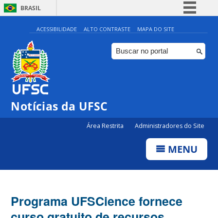
BRASIL
Simplifique!
ACESSIBILIDADE
ALTO CONTRASTE
MAPA DO SITE
Comunica BR
Participe
Acesso à informação
Legislação
Notícias da UFSC
Canais
Área Restrita
Administradores do Site
MENU
Programa UFSCience fornece
curso gratuito de recursos