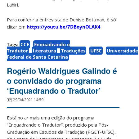
Lahiri.
Para conferir a entrevista de Denise Bottman, é só
clicar em
https://youtu.be/7DBoynOLAK4
Tags:
CCE
Enquadrando o
Tradutor
literatura
Traduções
UFSC
Universidade
Federal de Santa Catarina
Rogério Waldrigues Galindo é
o convidado do programa
‘Enquadrando o Tradutor’
29/04/2021 14:59
Está no ar mais uma edição do programa
“Enquadrando o Tradutor”, produzido pela Pós-
Graduação em Estudos da Tradução (PGET-UFSC),
do Centro de Comunicação e Expressão (CCE) da