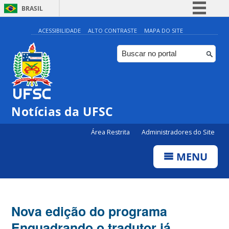
BRASIL
Simplifique!
ACESSIBILIDADE
ALTO CONTRASTE
MAPA DO SITE
Comunica BR
Participe
Acesso à informação
Legislação
Notícias da UFSC
Canais
Área Restrita
Administradores do Site
MENU
Nova edição do programa
Enquadrando o tradutor já