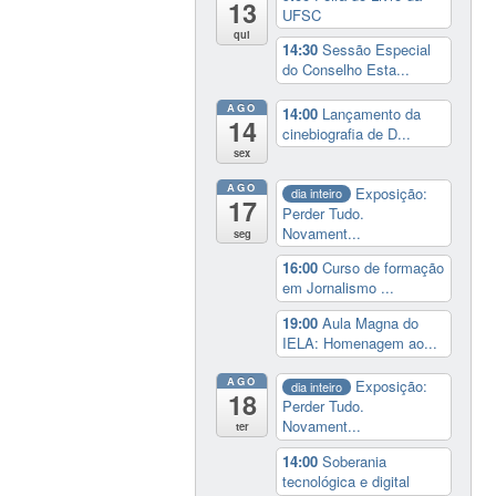
13
UFSC
qui
14:30
Sessão Especial
do Conselho Esta...
AGO
14:00
Lançamento da
14
cinebiografia de D...
sex
AGO
Exposição:
dia inteiro
17
Perder Tudo.
Novament...
seg
16:00
Curso de formação
em Jornalismo ...
19:00
Aula Magna do
IELA: Homenagem ao...
AGO
Exposição:
dia inteiro
18
Perder Tudo.
Novament...
ter
14:00
Soberania
tecnológica e digital