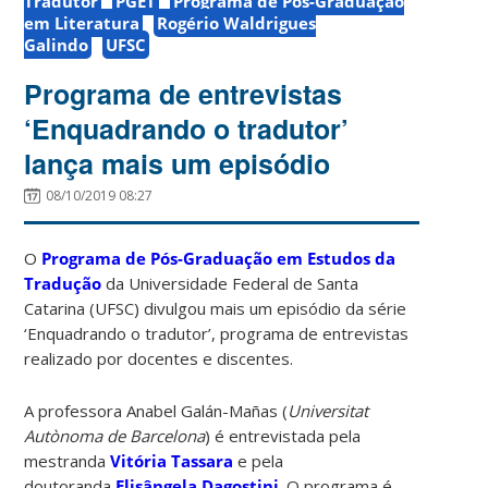
Tradutor
PGET
Programa de Pós-Graduação
em Literatura
Rogério Waldrigues
Galindo
UFSC
Programa de entrevistas
‘Enquadrando o tradutor’
lança mais um episódio
08/10/2019 08:27
O
Programa de Pós-Graduação em Estudos da
Tradução
da Universidade Federal de Santa
Catarina (UFSC) divulgou mais um episódio da série
‘Enquadrando o tradutor’, programa de entrevistas
realizado por docentes e discentes.
A professora Anabel Galán-Mañas (
Universitat
Autònoma de Barcelona
) é entrevistada pela
mestranda
Vitória Tassara
e pela
doutoranda
Elisângela Dagostini
. O programa é