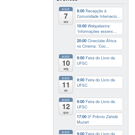
AGO
8:00
Recepção à
7
Comunidade Internacio...
sex
10:00
Webpalestra:
‘Informações essenc...
20:00
Cineclube África
no Cinema: ‘Coc...
AGO
9:00
Feira do Livro da
10
UFSC
seg
AGO
9:00
Feira do Livro da
11
UFSC
ter
AGO
9:00
Feira do Livro da
12
UFSC
qua
17:00
3º Prêmio Zahidé
Muzart
AGO
9:00
Feira do Livro da