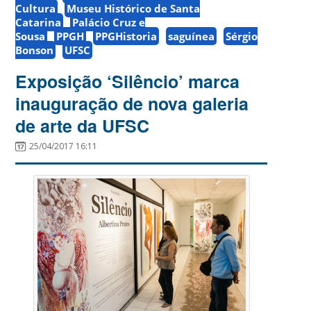
Cultura
Museu Histórico de Santa
Catarina
Palácio Cruz e
Sousa
PPGH
PPGHistoria
saguínea
Sérgio
Bonson
UFSC
Exposição ‘Silêncio’ marca
inauguração de nova galeria
de arte da UFSC
25/04/2017 16:11