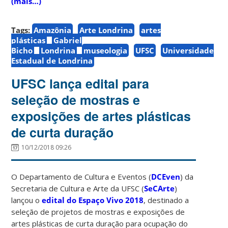
(mais…)
Tags:
Amazônia
Arte Londrina
artes
plásticas
Gabriel
Bicho
Londrina
museologia
UFSC
Universidade
Estadual de Londrina
UFSC lança edital para
seleção de mostras e
exposições de artes plásticas
de curta duração
10/12/2018 09:26
O Departamento de Cultura e Eventos (
DCEven
) da
Secretaria de Cultura e Arte da UFSC (
SeCArte
)
lançou o
edital do Espaço Vivo 2018
, destinado a
seleção de projetos de mostras e exposições de
artes plásticas de curta duração para ocupação do