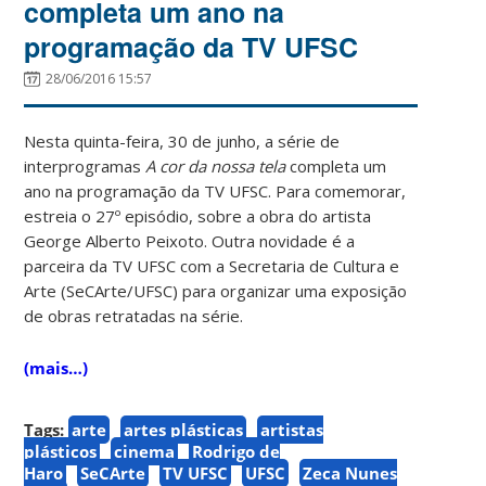
completa um ano na
programação da TV UFSC
28/06/2016 15:57
Nesta quinta-feira, 30 de junho, a série de
interprogramas
A cor da nossa tela
completa um
ano na programação da TV UFSC. Para comemorar,
estreia o 27º episódio, sobre a obra do artista
George Alberto Peixoto. Outra novidade é a
parceira da TV UFSC com a Secretaria de Cultura e
Arte (SeCArte/UFSC) para organizar uma exposição
de obras retratadas na série.
(mais…)
Tags:
arte
artes plásticas
artistas
plásticos
cinema
Rodrigo de
Haro
SeCArte
TV UFSC
UFSC
Zeca Nunes