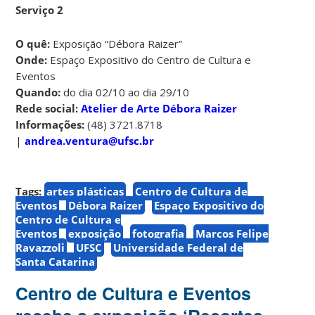
Serviço 2
O quê:
Exposição “Débora Raizer”
Onde:
Espaço Expositivo do Centro de Cultura e
Eventos
Quando:
do dia 02/10 ao dia 29/10
Rede social:
Atelier de Arte Débora Raizer
Informações:
(48) 3721.8718
|
andrea.ventura@ufsc.br
Tags:
artes plásticas
Centro de Cultura de
Eventos
Débora Raizer
Espaço Expositivo do
Centro de Cultura e
Eventos
exposição
fotografia
Marcos Felipe
Ravazzoli
UFSC
Universidade Federal de
Santa Catarina
Centro de Cultura e Eventos