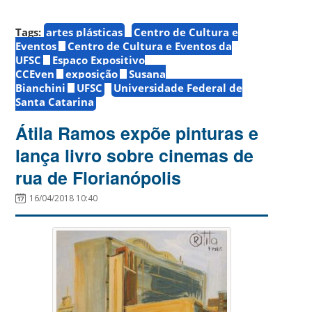
Tags:
artes plásticas
Centro de Cultura e
Eventos
Centro de Cultura e Eventos da
UFSC
Espaço Expositivo
CCEven
exposição
Susana
Bianchini
UFSC
Universidade Federal de
Santa Catarina
Átila Ramos expõe pinturas e
lança livro sobre cinemas de
rua de Florianópolis
16/04/2018 10:40