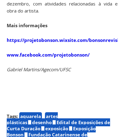
dezembro, com atividades relacionadas à vida e
obra do artista.
Mais informações
https://projetobonson.wixsite.com/bonsonrevisitado
www.facebook.com/projetobonson/
Gabriel Martins/Agecom/UFSC
Tags:
aquarela
artes
plásticas
desenho
Edital de Exposições de
Curta Duração
exposição
Exposição
Bonson
Fundação Catarinense de