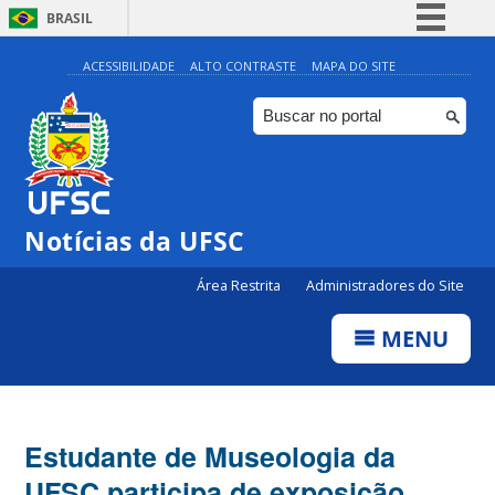
BRASIL
Simplifique!
ACESSIBILIDADE
ALTO CONTRASTE
MAPA DO SITE
Comunica BR
Participe
Acesso à informação
Legislação
Notícias da UFSC
Canais
Área Restrita
Administradores do Site
MENU
Estudante de Museologia da
UFSC participa de exposição