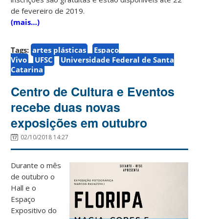
de fevereiro de 2019.
(mais…)
Tags:
artes plásticas
Espaço
Vivo
UFSC
Universidade Federal de Santa
Catarina
Centro de Cultura e Eventos
recebe duas novas
exposições em outubro
02/10/2018 14:27
Durante o mês
de outubro o
Hall e o
Espaço
Expositivo do