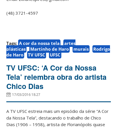
(48) 3721-4597
Tags:
A cor da nossa tela
artes
plásticas
Martinho de Haro
murais
Rodrigo
de Haro
TV UFSC
UFSC
TV UFSC: ‘A Cor da Nossa
Tela’ relembra obra do artista
Chico Dias
17/03/2016 18:27
A TV UFSC estreia mais um episódio da série “A Cor
da Nossa Tela”, destacando o trabalho de Chico
Dias (1906 – 1958), artista de Florianópolis quase