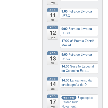
seg
AGO
9:00
Feira do Livro da
11
UFSC
ter
AGO
9:00
Feira do Livro da
12
UFSC
qua
17:00
3º Prêmio Zahidé
Muzart
AGO
9:00
Feira do Livro da
13
UFSC
qui
14:30
Sessão Especial
do Conselho Esta...
AGO
14:00
Lançamento da
14
cinebiografia de D...
sex
AGO
Exposição:
dia inteiro
17
Perder Tudo.
Novament...
seg