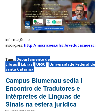
informações e
inscrições:
http://inscricoes.ufsc.br/educacaoeacaonom
Tags:
Departamento de
Libras
Libras
UFSC
Universidade Federal de
Santa Catarina
Campus Blumenau sedia I
Encontro de Tradutores e
Intérpretes de Línguas de
Sinais na esfera jurídica