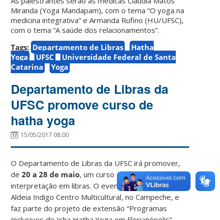
As palestrantes serão as médicas Claudia Matos
Miranda (Yoga Mandapam), com o tema “O yoga na
medicina integrativa” e Armanda Rufino (HU/UFSC),
com o tema “A saúde dos relacionamentos”.
Tags:
Departamento de Libras
Hatha
Yoga
UFSC
Universidade Federal de Santa
Catarina
Yoga
Departamento de Libras da
UFSC promove curso de
hatha yoga
15/05/2017 08:00
O Departamento de Libras da UFSC irá promover,
de
20 a 28 de maio
, um curso de Hatha Yoga com
interpretação em libras. O evento será realizado na
Aldeia Indigo Centro Multicultural, no Campeche, e
faz parte do projeto de extensão “Programas
Inclusivos de Isha Hatha Yoga em Florianópolis”.