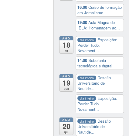
16:00
Curso de formação
em Jornalismo ...
19:00
Aula Magna do
IELA: Homenagem ao...
AGO
Exposição:
dia inteiro
18
Perder Tudo.
Novament...
ter
14:00
Soberania
tecnológica e digital
AGO
Desafio
dia inteiro
19
Universitário de
Nautide...
qua
Exposição:
dia inteiro
Perder Tudo.
Novament...
AGO
Desafio
dia inteiro
20
Universitário de
Nautide...
qui