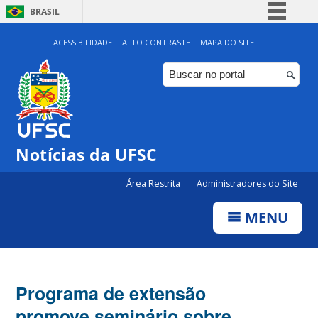
BRASIL
Simplifique!
ACESSIBILIDADE
ALTO CONTRASTE
MAPA DO SITE
Comunica BR
Participe
Acesso à informação
Legislação
Notícias da UFSC
Canais
Área Restrita
Administradores do Site
MENU
Programa de extensão
promove seminário sobre