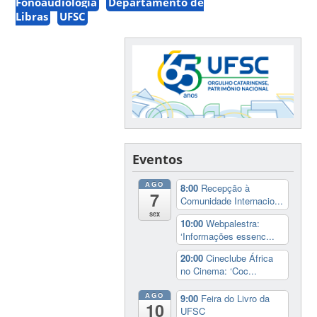
Fonoaudiologia
Departamento de
Libras
UFSC
Eventos
AGO
8:00
Recepção à
7
Comunidade Internacio...
sex
10:00
Webpalestra:
‘Informações essenc...
20:00
Cineclube África
no Cinema: ‘Coc...
AGO
9:00
Feira do Livro da
10
UFSC