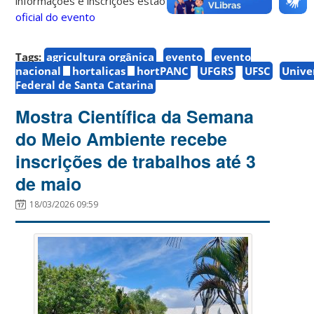
informações e inscrições estão disponíveis no site
oficial do evento
Tags:
agricultura orgânica
evento
evento
nacional
hortaliças
hortPANC
UFGRS
UFSC
Unive
Federal de Santa Catarina
Mostra Científica da Semana
do Meio Ambiente recebe
inscrições de trabalhos até 3
de maio
18/03/2026 09:59