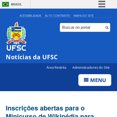
BRASIL
Simplifique!
ACESSIBILIDADE
ALTO CONTRASTE
MAPA DO SITE
Comunica BR
Participe
Acesso à informação
Legislação
Notícias da UFSC
Canais
Área Restrita
Administradores do Site
MENU
Inscrições abertas para o
Minicurso de Wikipédia para