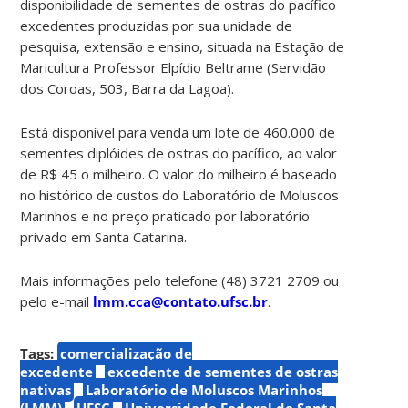
disponibilidade de sementes de ostras do pacífico
excedentes produzidas por sua unidade de
pesquisa, extensão e ensino, situada na Estação de
Maricultura Professor Elpídio Beltrame (Servidão
dos Coroas, 503, Barra da Lagoa).
Está disponível para venda um lote de 460.000 de
sementes diplóides de ostras do pacífico, ao valor
de R$ 45 o milheiro. O valor do milheiro é baseado
no histórico de custos do Laboratório de Moluscos
Marinhos e no preço praticado por laboratório
privado em Santa Catarina.
Mais informações pelo telefone (48) 3721 2709 ou
pelo e-mail
lmm.cca@contato.ufsc.br
.
Tags:
comercialização de
excedente
excedente de sementes de ostras
nativas
Laboratório de Moluscos Marinhos
(LMM)
UFSC
Universidade Federal de Santa