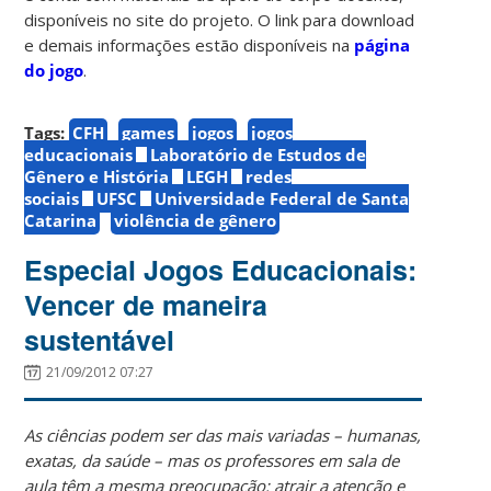
disponíveis no site do projeto. O link para download
e demais informações estão disponíveis na
página
do jogo
.
Tags:
CFH
games
jogos
jogos
educacionais
Laboratório de Estudos de
Gênero e História
LEGH
redes
sociais
UFSC
Universidade Federal de Santa
Catarina
violência de gênero
Especial Jogos Educacionais:
Vencer de maneira
sustentável
21/09/2012 07:27
As ciências podem ser das mais variadas – humanas,
exatas, da saúde – mas os professores em sala de
aula têm a mesma preocupação: atrair a atenção e