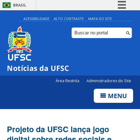
BRASIL
Simplifique!
ACESSIBILIDADE
ALTO CONTRASTE
MAPA DO SITE
Comunica BR
Participe
Acesso à informação
Legislação
Notícias da UFSC
Canais
Área Restrita
Administradores do Site
MENU
Projeto da UFSC lança jogo
digital sobre redes sociais e