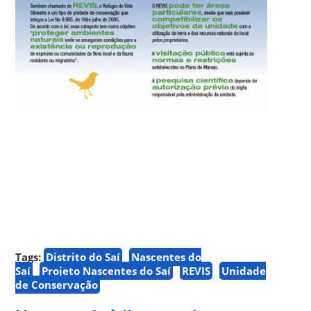
Tags:
Distrito do Saí
Nascentes do
Saí
Projeto Nascentes do Saí
REVIS
Unidade
de Conservação