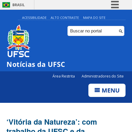
BRASIL
Simplifique!
ACESSIBILIDADE
ALTO CONTRASTE
MAPA DO SITE
Comunica BR
Participe
Acesso à informação
Legislação
Notícias da UFSC
Canais
Área Restrita
Administradores do Site
MENU
‘Vitória da Natureza’: com
trabalho da UFSC e da