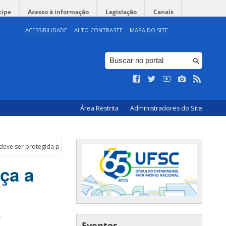
cipe
Acesso à informação
Legislação
Canais
ACESSIBILIDADE
ALTO CONTRASTE
MAPA DO SITE
Área Restrita
Administradores do Site
deve ser protegida por Refúgio de Vida Silvestre
ça a
e
Eventos