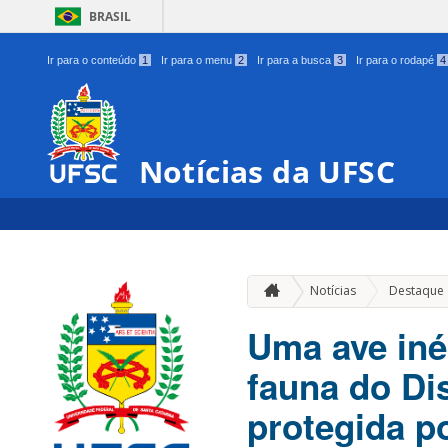
BRASIL
Ir para o conteúdo
1
Ir para o menu
2
Ir para a busca
3
Ir para o rodapé
4
Notícias da UFSC
Notícias
Destaque
Uma ave iné
fauna do Dis
protegida po