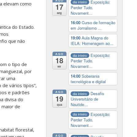
AGO
Exposição:
dia inteiro
e a elevam como
17
Perder Tudo.
Novament...
seg
16:00
Curso de formação
ântica do Estado.
em Jornalismo ...
ermos
19:00
Aula Magna do
nfio que não
IELA: Homenagem ao...
AGO
Exposição:
dia inteiro
18
Perder Tudo.
com o tipo de
Novament...
ter
manguezal, por
14:00
Soberania
rar uma
tecnológica e digital
 de vários tipos”,
ipos e padrões
AGO
Desafio
dia inteiro
19
Universitário de
a divisa do
Nautide...
qua
o maior de
Exposição:
dia inteiro
Perder Tudo.
Novament...
bitat florestal,
AGO
ustentam uma