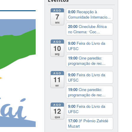
AGO
8:00
Recepção à
7
Comunidade Internacio...
sex
20:00
Cineclube África
no Cinema: ‘Coc...
AGO
9:00
Feira do Livro da
10
UFSC
seg
19:00
Cine paredão:
programação de rec...
AGO
9:00
Feira do Livro da
11
UFSC
ter
19:00
Cine paredão:
programação de rec...
AGO
9:00
Feira do Livro da
12
UFSC
qua
17:00
3º Prêmio Zahidé
Muzart