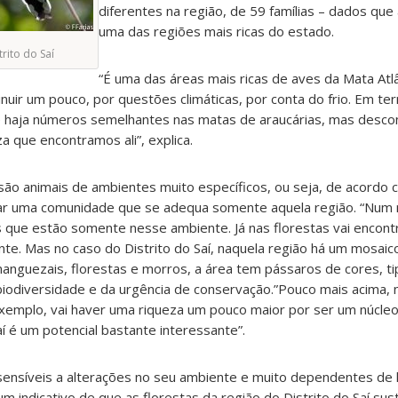
diferentes na região, de 59 famílias – dados qu
uma das regiões mais ricas do estado.
rito do Saí
“É uma das áreas mais ricas de aves da Mata Atl
inuir um pouco, por questões climáticas, por conta do frio. Em t
e haja números semelhantes nas matas de araucárias, mas desco
a que encontramos ali”, explica.
ão animais de ambientes muito específicos, ou seja, de acordo 
rar uma comunidade que se adequa somente aquela região. “Num 
 que estão somente nesse ambiente. Já nas florestas vai encont
e. Mas no caso do Distrito do Saí, naquela região há um mosaico
anguezais, florestas e morros, a área tem pássaros de cores, t
biodiversidade e da urgência de conservação.”Pouco mais acima, n
exemplo, vai haver uma riqueza um pouco maior por ser um núcle
í é um potencial bastante interessante”.
nsíveis a alterações no seu ambiente e muito dependentes de ha
m indicativo de que as florestas da região do Distrito do Saí s