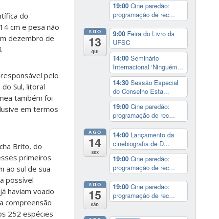
19:00
Cine paredão:
programação de rec...
tífica do
 14 cm e pesa não
AGO
9:00
Feira do Livro da
s em dezembro de
13
UFSC
.
qui
14:00
Seminário
Internacional ‘Ninguém...
 responsável pelo
14:30
Sessão Especial
o Sul, litoral
do Conselho Esta...
fêmea também foi
19:00
Cine paredão:
nclusive em termos
programação de rec...
AGO
14:00
Lançamento da
14
cinebiografia de D...
ha Brito, do
sex
esses primeiros
19:00
Cine paredão:
programação de rec...
m ao sul de sua
a possível
AGO
19:00
Cine paredão:
 já haviam voado
15
programação de rec...
a a compreensão
sáb
nos 252 espécies