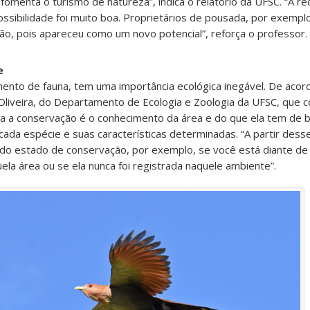
 fomenta o turismo de natureza”, indica o relatório da UFSC. “A r
sibilidade foi muito boa. Proprietários de pousada, por exemplo
, pois apareceu como um novo potencial”, reforça o professor.
e
mento de fauna, tem uma importância ecológica inegável. De aco
 Oliveira, do Departamento de Ecologia e Zoologia da UFSC, que 
ra a conservação é o conhecimento da área e do que ela tem de b
r cada espécie e suas características determinadas. “A partir des
do estado de conservação, por exemplo, se você está diante de
uela área ou se ela nunca foi registrada naquele ambiente”.