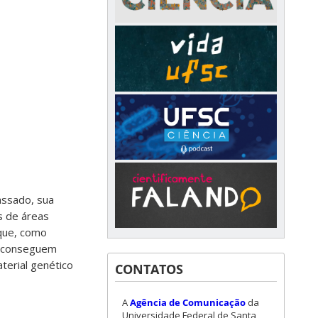
passado, sua
s de áreas
 que, como
e conseguem
terial genético
CONTATOS
A
Agência de Comunicação
da
Universidade Federal de Santa