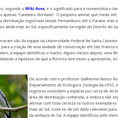
to, segundo o
Wiki Aves
, é o significado para a nomenclatura cien
ou apenas “Caneleiro-Bordado”. O pequeno animal, que mede até
ua distribuição registrada desde Pernambuco até o Paraná, ma
vez ainda mais ao Sul, especificamente na região do Distrito do Saí
eceram são da equipe da Universidade Federal de Santa Catarina
para a criação de uma unidade de conservação em São Francisco d
meiro, a equipe identificou o macho. Alguns meses depois, uma 
solidando a hipótese de que a floresta tem muito a apresentar, i
De acordo com o professor Guilherme Renzo Roc
Departamento de Ecologia e Zoologia da UFSC, 
registros estendem a espécie por cerca de 40 k
área de distribuição conhecida, e embora não sej
afirmar com toda certeza se outros exemplares
mais ao Sul, trata-se de um dado relevante par
da avifauna do Saí. A equipe identificou pelo me