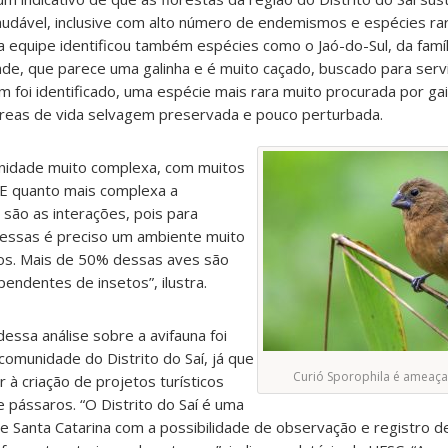
dável, inclusive com alto número de endemismos e espécies ra
 equipe identificou também espécies como o Jaó-do-Sul, da famí
de, que parece uma galinha e é muito caçado, buscado para servi
m foi identificado, uma espécie mais rara muito procurada por gai
reas de vida selvagem preservada e pouco perturbada.
nidade muito complexa, com muitos
E quanto mais complexa a
são as interações, pois para
essas é preciso um ambiente muito
os. Mais de 50% dessas aves são
endentes de insetos”, ilustra.
ssa análise sobre a avifauna foi
omunidade do Distrito do Saí, já que
Curió Sporophila é ameaça
r à criação de projetos turísticos
 pássaros. “O Distrito do Saí é uma
de Santa Catarina com a possibilidade de observação e registro d