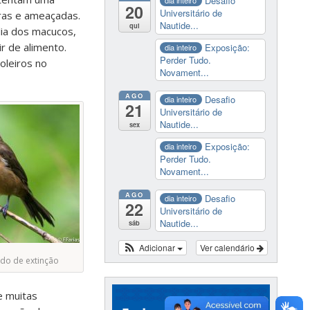
Desafio
dia inteiro
20
Universitário de
ras e ameaçadas.
Nautide...
qui
lia dos macucos,
r de alimento.
Exposição:
dia inteiro
Perder Tudo.
oleiros no
Novament...
AGO
Desafio
dia inteiro
21
Universitário de
Nautide...
sex
Exposição:
dia inteiro
Perder Tudo.
Novament...
AGO
Desafio
dia inteiro
22
Universitário de
Nautide...
sáb
Adicionar
Ver calendário
do de extinção
e muitas