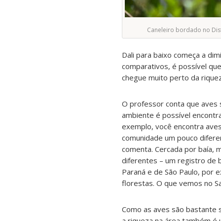
Caneleiro bordado no Dist
Dali para baixo começa a dim
comparativos, é possível qu
chegue muito perto da riquez
O professor conta que aves s
ambiente é possível encont
exemplo, você encontra aves
comunidade um pouco diferent
comenta. Cercada por baía, m
diferentes – um registro de 
Paraná e de São Paulo, por 
florestas. O que vemos no Sa
Como as aves são bastante se
a riqueza na área também é u