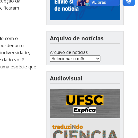
ecepção da
, ficaram
Arquivo de notícias
rdo com o
coordenou o
Arquivo de notícias
iodiversidade,
se dado você
 uma espécie que
Audiovisual