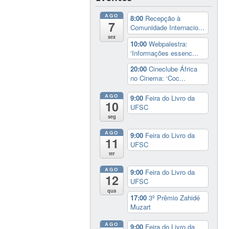
AGO
8:00
Recepção à
7
Comunidade Internacio...
sex
10:00
Webpalestra:
‘Informações essenc...
20:00
Cineclube África
no Cinema: ‘Coc...
AGO
9:00
Feira do Livro da
10
UFSC
seg
AGO
9:00
Feira do Livro da
11
UFSC
ter
AGO
9:00
Feira do Livro da
12
UFSC
qua
17:00
3º Prêmio Zahidé
Muzart
AGO
9:00
Feira do Livro da