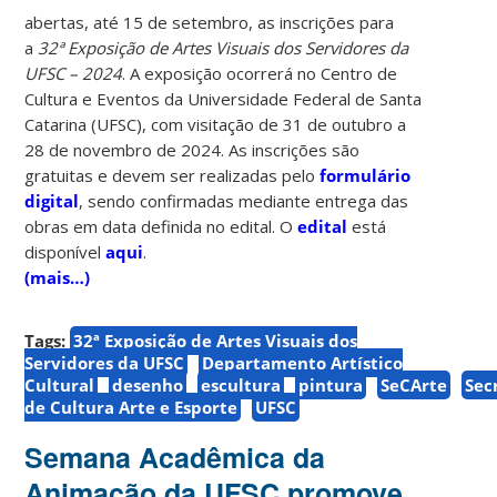
abertas, até 15 de setembro, as inscrições para
a
32ª Exposição de Artes Visuais dos Servidores da
UFSC – 2024
. A exposição ocorrerá no Centro de
Cultura e Eventos da Universidade Federal de Santa
Catarina (UFSC), com visitação de 31 de outubro a
28 de novembro de 2024. As inscrições são
gratuitas e devem ser realizadas pelo
formulário
digital
, sendo confirmadas mediante entrega das
obras em data definida no edital. O
edital
está
disponível
aqui
.
(mais…)
Tags:
32ª Exposição de Artes Visuais dos
Servidores da UFSC
Departamento Artístico
Cultural
desenho
escultura
pintura
SeCArte
Sec
de Cultura Arte e Esporte
UFSC
Semana Acadêmica da
Animação da UFSC promove