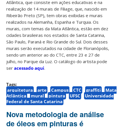
Atlântica, que consiste em ações educativas e na
realização de 14 murais de Filiage, que, nascido em
Ribeirão Preto (SP),
tem obras exibidas e murais
realizados na Alemanha, Espanha e Turquia.
Os
murais, com temas da Mata Atlântica, estão em dez
cidades brasileiras nos estados de Santa Catarina,
São Paulo, Paraná e Rio Grande do Sul. Dois desses
murais serão executados na cidade de Florianópolis,
sendo um anterior ao do CTC, entre 23 e 27 de
julho, no Parque da Luz. O catálogo do artista pode
ser
acessado aqui
.
Tags:
arquitetura
arte
Campus
CTC
graffiti
Mata
Atlântica
mural
pintura
UFSC
Universidade
Federal de Santa Catarina
Nova metodologia de análise
de óleos em pinturas é