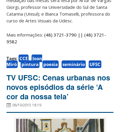
mediação das mesas será feita por Artur de Vargas
Giorgi, professor na Universidade do Sul de Santa
Catarina (Unisul); e Bianca Tomaselli, professora do
curso de Artes Visuais da Udesc.
Mais informações:
(48) 3721-3790 ||
(48) 3721-
9582
Tags:
CCE
Joan
Miró
pintura
poesia
seminário
UFSC
TV UFSC: Cenas urbanas nos
novos episódios da série ‘A
cor da nossa tela’
06/10/2015 18:19