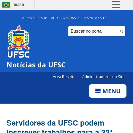
BRASIL
Simplifique!
ACESSIBILIDADE
ALTO CONTRASTE
MAPA DO SITE
Comunica BR
Participe
Acesso à informação
Legislação
Notícias da UFSC
Canais
Área Restrita
Administradores do Site
MENU
Servidores da UFSC podem
inscrever trabalhos para a 32ª