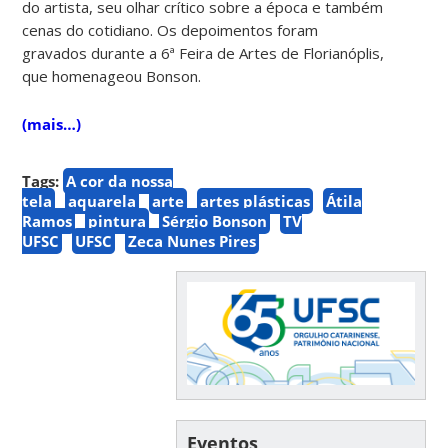
do artista, seu olhar crítico sobre a época e também
cenas do cotidiano. Os depoimentos foram
gravados durante a 6ª Feira de Artes de Florianóplis,
que homenageou Bonson.
(mais…)
Tags:
A cor da nossa
tela
aquarela
arte
artes plásticas
Átila
Ramos
pintura
Sérgio Bonson
TV
UFSC
UFSC
Zeca Nunes Pires
Eventos