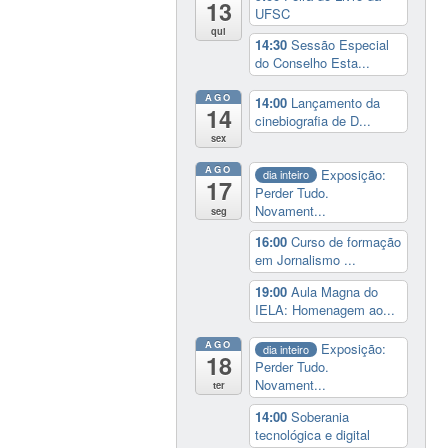
13
UFSC
qui
14:30
Sessão Especial
do Conselho Esta...
AGO
14:00
Lançamento da
14
cinebiografia de D...
sex
AGO
Exposição:
dia inteiro
17
Perder Tudo.
Novament...
seg
16:00
Curso de formação
em Jornalismo ...
19:00
Aula Magna do
IELA: Homenagem ao...
AGO
Exposição:
dia inteiro
18
Perder Tudo.
Novament...
ter
14:00
Soberania
tecnológica e digital