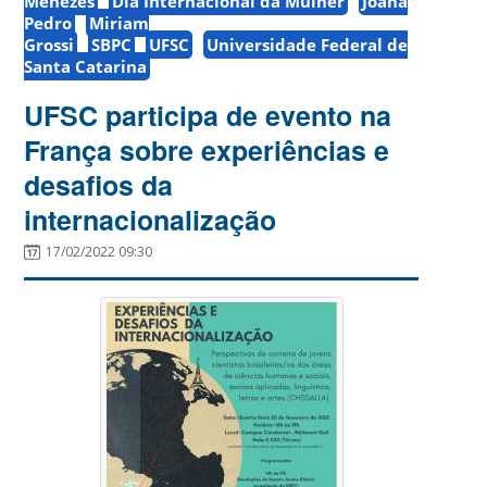
Menezes
Dia Internacional da Mulher
Joana
Pedro
Miriam
Grossi
SBPC
UFSC
Universidade Federal de
Santa Catarina
UFSC participa de evento na
França sobre experiências e
desafios da
internacionalização
17/02/2022 09:30