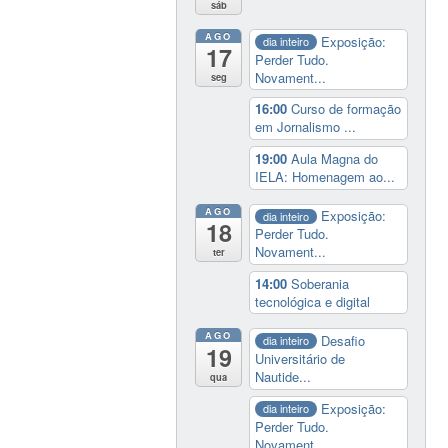
sáb
AGO
Exposição:
dia inteiro
17
Perder Tudo.
Novament...
seg
16:00
Curso de formação
em Jornalismo ...
19:00
Aula Magna do
IELA: Homenagem ao...
AGO
Exposição:
dia inteiro
18
Perder Tudo.
Novament...
ter
14:00
Soberania
tecnológica e digital
AGO
Desafio
dia inteiro
19
Universitário de
Nautide...
qua
Exposição:
dia inteiro
Perder Tudo.
Novament...