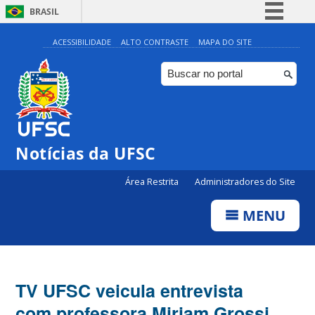
BRASIL
Simplifique!
ACESSIBILIDADE
ALTO CONTRASTE
MAPA DO SITE
Comunica BR
Participe
Acesso à informação
Legislação
Notícias da UFSC
Canais
Área Restrita
Administradores do Site
MENU
TV UFSC veicula entrevista
com professora Miriam Grossi