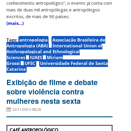
conhecimento antropológico”, o evento já conta com
mais de duas mil antropólogas e antropólogos
inscritos, de mais de 90 países.
(mais…)
Tags:
antropologia
Associação Brasileira de
Antropologia (ABA)
International Union of
Anthropological and Ethnological
Sciences
IUAES
Miriam
Grossi
UFSC
Universidade Federal de Santa
Catarina
Exibição de filme e debate
sobre violência contra
mulheres nesta sexta
22/11/2013 08:26