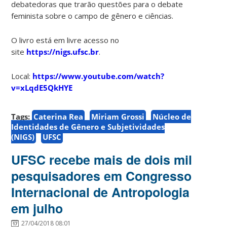
debatedoras que trarão questões para o debate
feminista sobre o campo de gênero e ciências.
O livro está em livre acesso no
site
https://nigs.ufsc.br
.
Local:
https://www.youtube.com/watch?
v=xLqdE5QkHYE
Tags:
Caterina Rea
Miriam Grossi
Núcleo de
Identidades de Gênero e Subjetividades
(NIGS)
UFSC
UFSC recebe mais de dois mil
pesquisadores em Congresso
Internacional de Antropologia
em julho
27/04/2018 08:01