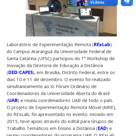
Laboratório de Experimentação Remota (
RExLab
)
do Campus Araranguá da Universidade Federal de
Santa Catarina (UFSC) participou do 1º Workshop de
Inovação da Diretoria de Educação a Distância
(
DED
/
CAPES
), em Brasília, Distrito Federal, entre os
dias 10 e 11 de dezembro. O evento foi realizado
simultaneamente ao XI Fórum Ordinário de
Coordenadores da Universidade Aberta do Brasil
(
UAB
) e reuniu coordenadores UAB de todo o país.
O projeto de Experimentação Remota Móvel (MRE),
do RExLab, foi apresentado no evento. Iniciado em
2015, teve apoio através do edital para Grupos de
Trabalho Temáticos em Ensino a Distância (
EAD
) e
reuniu coordenadores do programa UAB. O RExLab