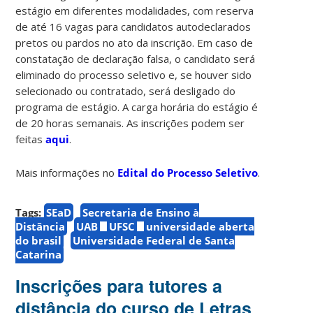
estágio em diferentes modalidades, com reserva
de até 16 vagas para candidatos autodeclarados
pretos ou pardos no ato da inscrição. Em caso de
constatação de declaração falsa, o candidato será
eliminado do processo seletivo e, se houver sido
selecionado ou contratado, será desligado do
programa de estágio. A carga horária do estágio é
de 20 horas semanais. As inscrições podem ser
feitas
aqui
.
Mais informações no
Edital do Processo Seletivo
.
Tags:
SEaD
Secretaria de Ensino à
Distância
UAB
UFSC
universidade aberta
do brasil
Universidade Federal de Santa
Catarina
Inscrições para tutores a
distância do curso de Letras