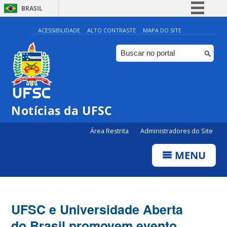
BRASIL
Simplifique!
ACESSIBILIDADE
ALTO CONTRASTE
MAPA DO SITE
Comunica BR
Participe
Acesso à informação
Legislação
Notícias da UFSC
Canais
Área Restrita
Administradores do Site
MENU
UFSC e Universidade Aberta
do Brasil promovem evento