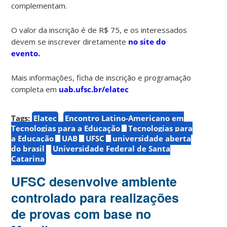
complementam.
O valor da inscrição é de R$ 75, e os interessados
devem se inscrever diretamente
no site do
evento.
Mais informações, ficha de inscrição e programação
completa em
uab.ufsc.br/elatec
Tags:
Elatec
Encontro Latino-Americano em
Tecnologias para a Educação
Tecnologias para
a Educação
UAB
UFSC
universidade aberta
do brasil
Universidade Federal de Santa
Catarina
UFSC desenvolve ambiente
controlado para realizações
de provas com base no