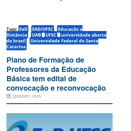
Tags:
EaD
EAD/UFSC
Educação a
Distância
UAB
UFSC
universidade aberta
do brasil
Universidade Federal de Santa
Catarina
Plano de Formação de
Professores da Educação
Básica tem edital de
convocação e reconvocação
22/03/2011 19:15