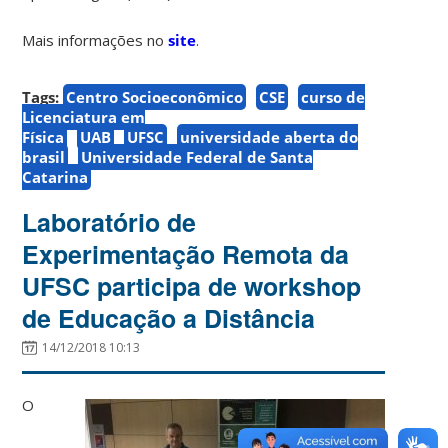
Mais informações no
site
.
Tags:
Centro Socioeconômico
CSE
curso de
Licenciatura em
Física
UAB
UFSC
universidade aberta do
brasil
Universidade Federal de Santa
Catarina
Laboratório de
Experimentação Remota da
UFSC participa de workshop
de Educação a Distância
14/12/2018 10:13
O