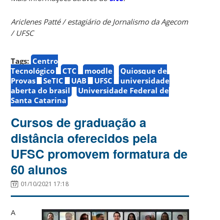
Ariclenes Patté / estagiário de Jornalismo da Agecom
/ UFSC
Tags:
Centro
Tecnológico
CTC
moodle
Quiosque de
Provas
SeTIC
UAB
UFSC
universidade
aberta do brasil
Universidade Federal de
Santa Catarina
Cursos de graduação a
distância oferecidos pela
UFSC promovem formatura de
60 alunos
01/10/2021 17:18
A