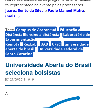
foi representado no evento pelos professores
Juarez Bento da Silva
e
Paulo Manoel Mafra
.
(mais…)
Tags:
Campus de Araranguá
Educação a
Distância
ensino a distância
Laboratório de
Experimentação
Remota
RexLab
UAB
UFSC
universidade
aberta do brasil
Universidade Federal de
Santa Catarina
Universidade Aberta do Brasil
seleciona bolsistas
21/09/2018 16:19
A