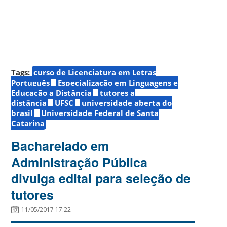
Tags:
curso de Licenciatura em Letras
Português
Especialização em Linguagens e
Educação a Distância
tutores a
distãncia
UFSC
universidade aberta do
brasil
Universidade Federal de Santa
Catarina
Bacharelado em
Administração Pública
divulga edital para seleção de
tutores
11/05/2017 17:22