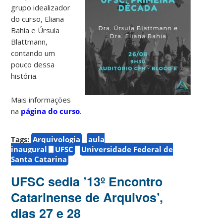
grupo idealizador
do curso, Eliana
Bahia e Úrsula
Blattmann,
contando um
pouco dessa
história.
Mais informações
na
página do curso
.
Tags:
Arquivologia
aula
inaugural
UFSC
Universidade Federal de
Santa Catarina
UFSC sedia ’13º Encontro
Catarinense de Arquivos’,
dias 27 e 28