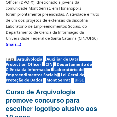
Officer (DPO-X), direcionado a jovens da
comunidade Mont Serrat, em Florianópolis,
foram prontamente preenchidas. A atividade é fruto
de um dos projetos de extensão da disciplina
Laboratório de Empreendimentos Sociais, do
Departamento de Ciência da Informação da
Universidade Federal de Santa Catarina (CIN/UFSC).
(mais…)
Tags:
Arquivologia
Auxiliar de Data
Protection Officer
CIN
Departamento de
Ciência da Informação
Laboratório de
Empreendimentos Sociais
Lei Geral de
Proteção de Dados
Mont Serrat
UFSC
Curso de Arquivologia
promove concurso para
escolher logotipo alusivo aos
10 anos