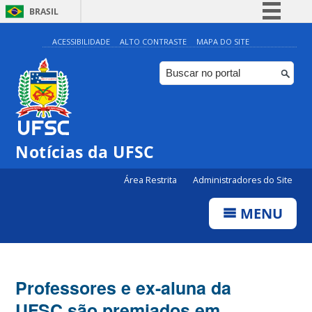
BRASIL
Simplifique!
ACESSIBILIDADE
ALTO CONTRASTE
MAPA DO SITE
Comunica BR
Participe
Acesso à informação
Legislação
Notícias da UFSC
Canais
Área Restrita
Administradores do Site
MENU
Professores e ex-aluna da
UFSC são premiados em