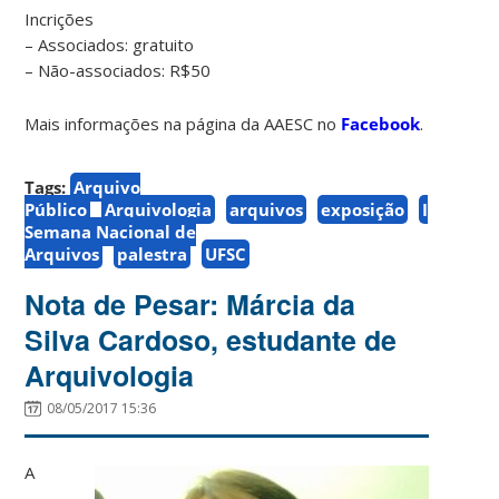
Incrições
– Associados: gratuito
– Não-associados: R$50
Mais informações na página da AAESC no
Facebook
.
Tags:
Arquivo
Público
Arquivologia
arquivos
exposição
I
Semana Nacional de
Arquivos
palestra
UFSC
Nota de Pesar: Márcia da
Silva Cardoso, estudante de
Arquivologia
08/05/2017 15:36
A