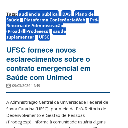
Tags:
audiência pública
DAS
Plano de
Saúde
Plataforma ConferênciaWeb
Pró-
Reitoria de Administração
(Proad)
Prodegesp
saúde
suplementar
UFSC
UFSC fornece novos
esclarecimentos sobre o
contrato emergencial em
Saúde com Unimed
09/03/2026 14:49
A Administração Central da Universidade Federal de
Santa Catarina (UFSC), por meio da Pró-Reitoria de
Desenvolvimento e Gestão de Pessoas
(Prodegesp), informa à comunidade usuária alguns