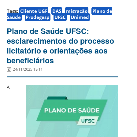
Tags:
Cliente UGF
DAS
migração
Plano de
Saúde
Prodegesp
UFSC
Unimed
Plano de Saúde UFSC:
esclarecimentos do processo
licitatório e orientações aos
beneficiários
24/11/2025 18:11
A