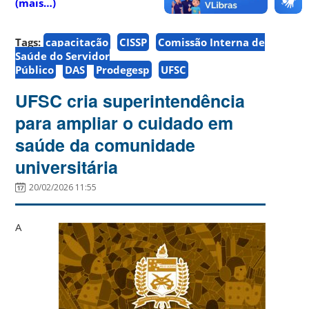
(mais…)
Tags:
capacitação
CISSP
Comissão Interna de
Saúde do Servidor
Público
DAS
Prodegesp
UFSC
UFSC cria superintendência
para ampliar o cuidado em
saúde da comunidade
universitária
20/02/2026 11:55
A