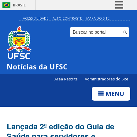
BRASIL
Simplifique!
ACESSIBILIDADE
ALTO CONTRASTE
MAPA DO SITE
Comunica BR
Participe
Acesso à informação
Legislação
Notícias da UFSC
Canais
Área Restrita
Administradores do Site
MENU
Lançada 2ª edição do Guia de
Saúde para servidores e