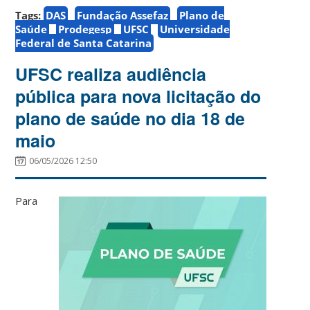
Tags:
DAS
Fundação Assefaz
Plano de
Saúde
Prodegesp
UFSC
Universidade
Federal de Santa Catarina
UFSC realiza audiência
pública para nova licitação do
plano de saúde no dia 18 de
maio
06/05/2026 12:50
Para